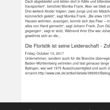
Dach abgekleidet und lebten dort in Kälte und bitter
transportiert“, berichtet Monika Frank. Aber sie blie
Drei weitere Kinder folgten: zwei Jungs und ein Mädch
kümmerlich gelebt“, sagt Monika Frank. „Bis etwa 1970
Hauses wohnten, auszogen, konnte sich das Paar – mit 
alles von Hand gemacht“, sagt Johann Frank. Zum Glüc
gegangen“, sagt er stolz. Während ihrer Ehe war Johan
gewöhnte sich an die...
Die Floristik ist seine Leidenschaft - 
Friday, October 13, 2017
Unternehmen, sondern auch für die Branche überregio
Baden-Württemberg vertreten und fast genauso lange 
Balingen, war seit 1975 Ausschussmitglied und auch z
ernannt.http://www.zak.de/artikel/details/386953/Balin