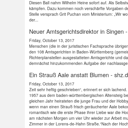
Diesen Ball nahm Wilhelm Heine sofort auf. Als Selbs
kämpfen. Dazu kommen noch verschärfte Vorgaben des V
Stelle versprach Grit Puchan vom Ministerium: „Wir w
der...
Neuer Amtsgerichtsdirektor in Singen
Friday, October 13, 2017
Menschen (die in der juristischen Fachsprache übrig
den 108 Amtsgerichten in Baden-Württemberg (gemeins
Richterplanstellen ausgestatteten Amtsgerichte und da
demnächst hinzukommenden Aufgabe der nachlassgericht
Ein Strauß Aale anstatt Blumen - shz.
Friday, October 13, 2017
Zeit sehr heftig geschrieben“, erinnert er sich lache
1957 aus dem baden-württembergischen Altensteig bei 
gleichen Jahr heirateten die junge Frau und der Hobb
wenn man einen Strauß frisch geräucherter Aale bekomm
romantisch wie die erste Phase ihrer Liebe war die Hoc
am nächsten Morgen um vier Uhr wieder zur Arbeit mus
Zimmer in der Lorens-de-Hahn Straße.“Nach der Hochze