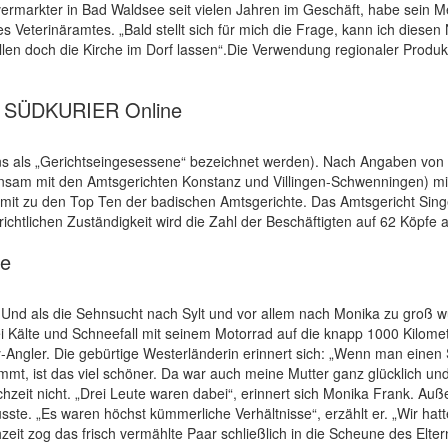
tvermarkter in Bad Waldsee seit vielen Jahren im Geschäft, habe sein
eterinäramtes. „Bald stellt sich für mich die Frage, kann ich diesen 
ollen doch die Kirche im Dorf lassen“.Die Verwendung regionaler Produ
 - SÜDKURIER Online
ens als „Gerichtseingesessene“ bezeichnet werden). Nach Angaben von
am mit den Amtsgerichten Konstanz und Villingen-Schwenningen) mitt
mit zu den Top Ten der badischen Amtsgerichte. Das Amtsgericht Singen
lichen Zuständigkeit wird die Zahl der Beschäftigten auf 62 Köpfe an
de
nd. Und als die Sehnsucht nach Sylt und vor allem nach Monika zu groß
Kälte und Schneefall mit seinem Motorrad auf die knapp 1000 Kilometer
y-Angler. Die gebürtige Westerländerin erinnert sich: „Wenn man einen
t, ist das viel schöner. Da war auch meine Mutter ganz glücklich und 
hzeit nicht. „Drei Leute waren dabei“, erinnert sich Monika Frank. Auß
ste. „Es waren höchst kümmerliche Verhältnisse“, erzählt er. „Wir ha
it zog das frisch vermählte Paar schließlich in die Scheune des Elt