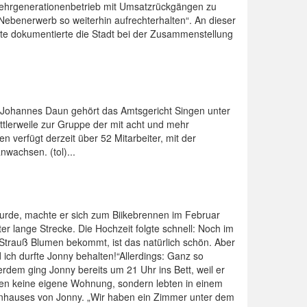
 Mehrgenerationenbetrieb mit Umsatzrückgängen zu
Nebenerwerb so weiterhin aufrechterhalten“. An dieser
kte dokumentierte die Stadt bei der Zusammenstellung
 Johannes Daun gehört das Amtsgericht Singen unter
lerweile zur Gruppe der mit acht und mehr
 verfügt derzeit über 52 Mitarbeiter, mit der
wachsen. (tol)...
 wurde, machte er sich zum Biikebrennen im Februar
 lange Strecke. Die Hochzeit folgte schnell: Noch im
 Strauß Blumen bekommt, ist das natürlich schön. Aber
ich durfte Jonny behalten!“Allerdings: Ganz so
erdem ging Jonny bereits um 21 Uhr ins Bett, weil er
tten keine eigene Wohnung, sondern lebten in einem
ernhauses von Jonny. „Wir haben ein Zimmer unter dem