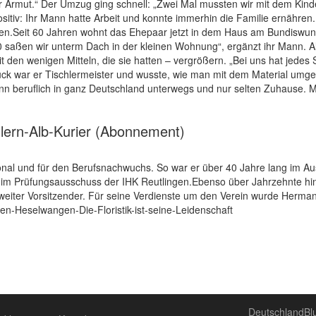
ster Armut.“ Der Umzug ging schnell: „Zwei Mal mussten wir mit dem Ki
b positiv: Ihr Mann hatte Arbeit und konnte immerhin die Familie ernäh
en.Seit 60 Jahren wohnt das Ehepaar jetzt in dem Haus am Bundiswung, 
 saßen wir unterm Dach in der kleinen Wohnung“, ergänzt ihr Mann. Al
den wenigen Mitteln, die sie hatten – vergrößern. „Bei uns hat jedes S
k war er Tischlermeister und wusste, wie man mit dem Material umgeh
n beruflich in ganz Deutschland unterwegs und nur selten Zuhause. Moni
Zollern-Alb-Kurier (Abonnement)
nal und für den Berufsnachwuchs. So war er über 40 Jahre lang im A
im Prüfungsausschuss der IHK Reutlingen.Ebenso über Jahrzehnte hinw
weiter Vorsitzender. Für seine Verdienste um den Verein wurde Herman
gen-Heselwangen-Die-Floristik-ist-seine-Leidenschaft
DeutschlandB