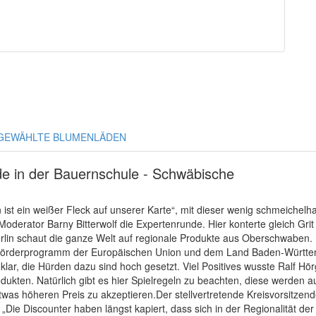
GEWÄHLTE BLUMENLÄDEN
e in der Bauernschule - Schwäbische
t ein weißer Fleck auf unserer Karte“, mit dieser wenig schmeichelha
erator Barny Bitterwolf die Expertenrunde. Hier konterte gleich Gri
Berlin schaut die ganze Welt auf regionale Produkte aus Oberschwaben.
 Förderprogramm der Europäischen Union und dem Land Baden-Württem
klar, die Hürden dazu sind hoch gesetzt. Viel Positives wusste Ralf Hö
ukten. Natürlich gibt es hier Spielregeln zu beachten, diese werden au
etwas höheren Preis zu akzeptieren.Der stellvertretende Kreisvorsit
ie Discounter haben längst kapiert, dass sich in der Regionalität de