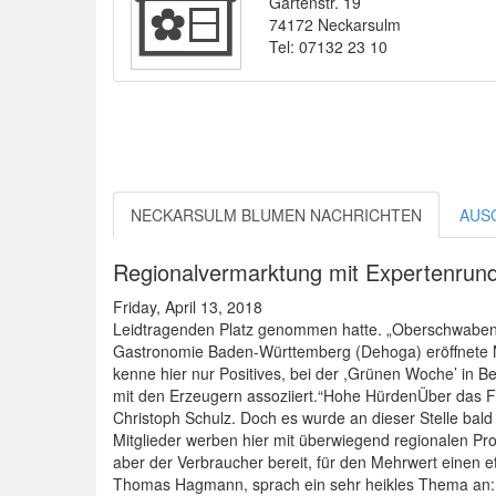
Gartenstr. 19
74172 Neckarsulm
Tel: 07132 23 10
NECKARSULM BLUMEN NACHRICHTEN
AUS
Regionalvermarktung mit Expertenrund
Friday, April 13, 2018
Leidtragenden Platz genommen hatte. „Oberschwaben is
Gastronomie Baden-Württemberg (Dehoga) eröffnete Mod
kenne hier nur Positives, bei der ,Grünen Woche’ in 
mit den Erzeugern assoziiert.“Hohe HürdenÜber das
Christoph Schulz. Doch es wurde an dieser Stelle bald 
Mitglieder werben hier mit überwiegend regionalen Prod
aber der Verbraucher bereit, für den Mehrwert einen 
Thomas Hagmann, sprach ein sehr heikles Thema an: „D