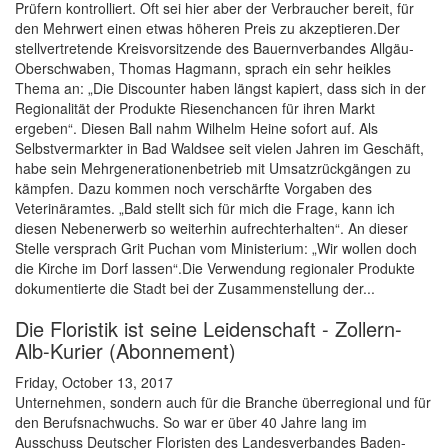
Prüfern kontrolliert. Oft sei hier aber der Verbraucher bereit, für
den Mehrwert einen etwas höheren Preis zu akzeptieren.Der
stellvertretende Kreisvorsitzende des Bauernverbandes Allgäu-
Oberschwaben, Thomas Hagmann, sprach ein sehr heikles
Thema an: „Die Discounter haben längst kapiert, dass sich in der
Regionalität der Produkte Riesenchancen für ihren Markt
ergeben“. Diesen Ball nahm Wilhelm Heine sofort auf. Als
Selbstvermarkter in Bad Waldsee seit vielen Jahren im Geschäft,
habe sein Mehrgenerationenbetrieb mit Umsatzrückgängen zu
kämpfen. Dazu kommen noch verschärfte Vorgaben des
Veterinäramtes. „Bald stellt sich für mich die Frage, kann ich
diesen Nebenerwerb so weiterhin aufrechterhalten“. An dieser
Stelle versprach Grit Puchan vom Ministerium: „Wir wollen doch
die Kirche im Dorf lassen“.Die Verwendung regionaler Produkte
dokumentierte die Stadt bei der Zusammenstellung der...
Die Floristik ist seine Leidenschaft - Zollern-
Alb-Kurier (Abonnement)
Friday, October 13, 2017
Unternehmen, sondern auch für die Branche überregional und für
den Berufsnachwuchs. So war er über 40 Jahre lang im
Ausschuss Deutscher Floristen des Landesverbandes Baden-