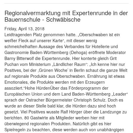
Regionalvermarktung mit Expertenrunde in der
Bauernschule - Schwäbische
Friday, April 13, 2018
Leidtragenden Platz genommen hatte. „Oberschwaben ist ein
weißer Fleck auf unserer Karte“, mit dieser wenig
schmeichelhaften Aussage des Verbandes für Hotellerie und
Gastronomie Baden-Württemberg (Dehoga) eröffnete Moderator
Barny Bitterwolf die Expertenrunde. Hier konterte gleich Grit
Puchan vom Ministerium „Ländlicher Raum“: „Ich kenne hier nur
Positives, bei der ,Grünen Woche’ in Berlin schaut die ganze Welt
auf regionale Produkte aus Oberschwaben. Ernährung ist etwas
Emotionales, die Produkte werden mit den Erzeugern
assoziiert.“Hohe HürdenÜber das Förderprogramm der
Europäischen Union und dem Land Baden-Württemberg „Leader“
sprach der Ostracher Bürgermeister Christoph Schulz. Doch es
wurde an dieser Stelle bald klar, die Hürden dazu sind hoch
gesetzt. Viel Positives wusste Ralf Hörger über die Landzunge zu
berichten. 80 Gastwirte als Mitglieder werben hier mit
überwiegend regionalen Produkten. Natürlich gibt es hier
Spielregeln zu beachten, diese werden auch von unabhängigen