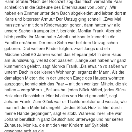
Hahn Straße.“Nach der Hochzeit zog das frisch vermählte Paar
schließlich in die Scheune des Elternhauses von Jonny. „Wir
haben ein Zimmer unter dem Dach abgekleidet und lebten dort in
Kälte und bitterster Armut.“ Der Umzug ging schnell: „Zwei Mal
mussten wir mit dem Kinderwagen gehen, dann hatten wir alle
unsere Sachen transportiert“, berichtet Monika Frank. Aber sie
blieb positiv: Ihr Mann hatte Arbeit und konnte immerhin die
Familie ernähren. Der erste Sohn war bei dem Umzug schon
geboren. Drei weitere Kinder folgten: zwei Jungs und ein
Mädchen.Seit 60 Jahren wohnt das Ehepaar jetzt in dem Haus
am Bundiswung, viel ist dort passiert. „Lange Zeit haben wir ganz
kümmerlich gelebt“, sagt Monika Frank. „Bis etwa 1970 saßen wir
unterm Dach in der kleinen Wohnung“, ergänzt ihr Mann. Als die
damaligen Mieter, die in der unteren Etage des Hauses wohnten,
auszogen, konnte sich das Paar – mit den wenigen Mitteln, die sie
hatten – vergrößern. „Bei uns hat jedes Stück Möbel, jedes Stück
Holz eine Geschichte. Hier ist alles von Hand gemacht“, sagt
Johann Frank. Zum Glück war er Tischlermeister und wusste, wie
man mit dem Material umgeht: „Jedes Stück Holz ist hier durch
meine Hände gegangen“, sagt er stolz. Während ihrer Ehe war
Johann beruflich in ganz Deutschland unterwegs und nur selten
Zuhause. Monika, die mit den vier Kindern auf Sylt blieb,
gewöhnte sich an die...