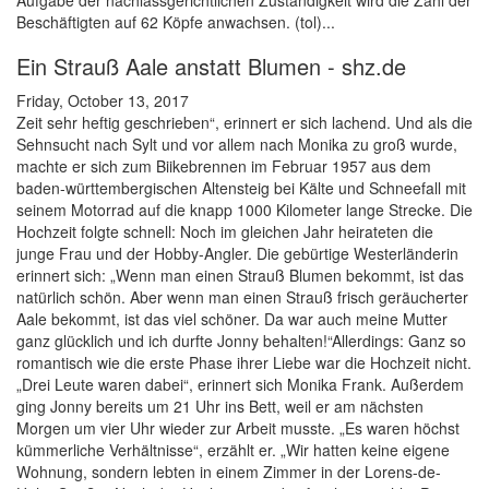
Aufgabe der nachlassgerichtlichen Zuständigkeit wird die Zahl der
Beschäftigten auf 62 Köpfe anwachsen. (tol)...
Ein Strauß Aale anstatt Blumen - shz.de
Friday, October 13, 2017
Zeit sehr heftig geschrieben“, erinnert er sich lachend. Und als die
Sehnsucht nach Sylt und vor allem nach Monika zu groß wurde,
machte er sich zum Biikebrennen im Februar 1957 aus dem
baden-württembergischen Altensteig bei Kälte und Schneefall mit
seinem Motorrad auf die knapp 1000 Kilometer lange Strecke. Die
Hochzeit folgte schnell: Noch im gleichen Jahr heirateten die
junge Frau und der Hobby-Angler. Die gebürtige Westerländerin
erinnert sich: „Wenn man einen Strauß Blumen bekommt, ist das
natürlich schön. Aber wenn man einen Strauß frisch geräucherter
Aale bekommt, ist das viel schöner. Da war auch meine Mutter
ganz glücklich und ich durfte Jonny behalten!“Allerdings: Ganz so
romantisch wie die erste Phase ihrer Liebe war die Hochzeit nicht.
„Drei Leute waren dabei“, erinnert sich Monika Frank. Außerdem
ging Jonny bereits um 21 Uhr ins Bett, weil er am nächsten
Morgen um vier Uhr wieder zur Arbeit musste. „Es waren höchst
kümmerliche Verhältnisse“, erzählt er. „Wir hatten keine eigene
Wohnung, sondern lebten in einem Zimmer in der Lorens-de-