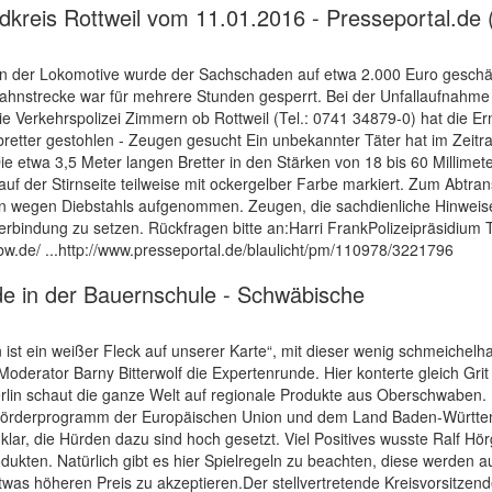
dkreis Rottweil vom 11.01.2016 - Presseportal.de 
 der Lokomotive wurde der Sachschaden auf etwa 2.000 Euro geschätz
 Bahnstrecke war für mehrere Stunden gesperrt. Bei der Unfallaufnahme
Verkehrspolizei Zimmern ob Rottweil (Tel.: 0741 34879-0) hat die E
etter gestohlen - Zeugen gesucht Ein unbekannter Täter hat im Zeitr
Die etwa 3,5 Meter langen Bretter in den Stärken von 18 bis 60 Mill
 auf der Stirnseite teilweise mit ockergelber Farbe markiert. Zum Abtr
ngen wegen Diebstahls aufgenommen. Zeugen, die sachdienliche Hinwei
erbindung zu setzen. Rückfragen bitte an:Harri FrankPolizeipräsidium 
-bw.de/ ...http://www.presseportal.de/blaulicht/pm/110978/3221796
e in der Bauernschule - Schwäbische
t ein weißer Fleck auf unserer Karte“, mit dieser wenig schmeichelha
erator Barny Bitterwolf die Expertenrunde. Hier konterte gleich Gri
Berlin schaut die ganze Welt auf regionale Produkte aus Oberschwaben.
 Förderprogramm der Europäischen Union und dem Land Baden-Württem
klar, die Hürden dazu sind hoch gesetzt. Viel Positives wusste Ralf Hö
ukten. Natürlich gibt es hier Spielregeln zu beachten, diese werden au
etwas höheren Preis zu akzeptieren.Der stellvertretende Kreisvorsit