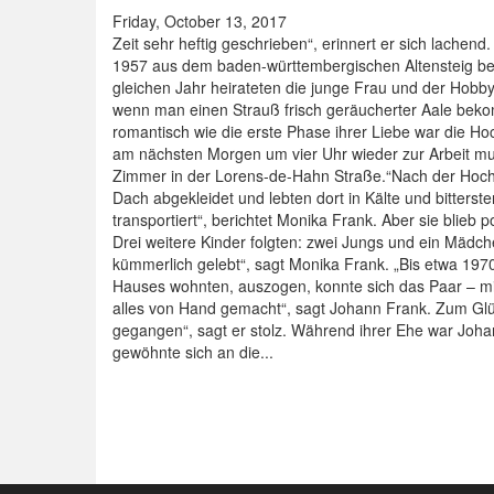
Friday, October 13, 2017
Zeit sehr heftig geschrieben“, erinnert er sich lache
1957 aus dem baden-württembergischen Altensteig bei 
gleichen Jahr heirateten die junge Frau und der Hobb
wenn man einen Strauß frisch geräucherter Aale bekomm
romantisch wie die erste Phase ihrer Liebe war die Hoc
am nächsten Morgen um vier Uhr wieder zur Arbeit mus
Zimmer in der Lorens-de-Hahn Straße.“Nach der Hochze
Dach abgekleidet und lebten dort in Kälte und bitter
transportiert“, berichtet Monika Frank. Aber sie blie
Drei weitere Kinder folgten: zwei Jungs und ein Mädch
kümmerlich gelebt“, sagt Monika Frank. „Bis etwa 1970
Hauses wohnten, auszogen, konnte sich das Paar – mit 
alles von Hand gemacht“, sagt Johann Frank. Zum Glüc
gegangen“, sagt er stolz. Während ihrer Ehe war Johan
gewöhnte sich an die...