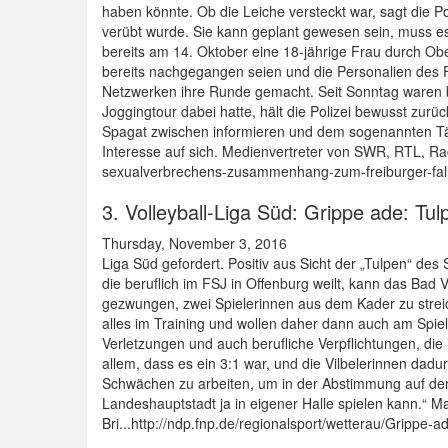
haben könnte. Ob die Leiche versteckt war, sagt die Pol
verübt wurde. Sie kann geplant gewesen sein, muss es
bereits am 14. Oktober eine 18-jährige Frau durch Oberr
bereits nachgegangen seien und die Personalien des F
Netzwerken ihre Runde gemacht. Seit Sonntag waren be
Joggingtour dabei hatte, hält die Polizei bewusst zur
Spagat zwischen informieren und dem sogenannten Tät
Interesse auf sich. Medienvertreter von SWR, RTL, Ra
sexualverbrechens-zusammenhang-zum-freiburger-fal
3. Volleyball-Liga Süd: Grippe ade: Tu
Thursday, November 3, 2016
Liga Süd gefordert. Positiv aus Sicht der „Tulpen“ de
die beruflich im FSJ in Offenburg weilt, kann das Bad
gezwungen, zwei Spielerinnen aus dem Kader zu streich
alles im Training und wollen daher dann auch am Spielt
Verletzungen und auch berufliche Verpflichtungen, d
allem, dass es ein 3:1 war, und die Vilbelerinnen dad
Schwächen zu arbeiten, um in der Abstimmung auf dem
Landeshauptstadt ja in eigener Halle spielen kann.“
Bri...http://ndp.fnp.de/regionalsport/wetterau/Grippe