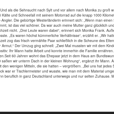
nd. Und als die Sehnsucht nach Sylt und vor allem nach Monika zu groß
Kälte und Schneefall mit seinem Motorrad auf die knapp 1000 Kilometer
y-Angler. Die gebürtige Westerländerin erinnert sich: „Wenn man einen
t, ist das viel schöner. Da war auch meine Mutter ganz glücklich und 
hzeit nicht. „Drei Leute waren dabei“, erinnert sich Monika Frank. Auß
ste. „Es waren höchst kümmerliche Verhältnisse“, erzählt er. „Wir ha
it zog das frisch vermählte Paar schließlich in die Scheune des Elt
ster Armut.“ Der Umzug ging schnell: „Zwei Mal mussten wir mit dem Ki
b positiv: Ihr Mann hatte Arbeit und konnte immerhin die Familie ernäh
en.Seit 60 Jahren wohnt das Ehepaar jetzt in dem Haus am Bundiswung, 
 saßen wir unterm Dach in der kleinen Wohnung“, ergänzt ihr Mann. Al
den wenigen Mitteln, die sie hatten – vergrößern. „Bei uns hat jedes S
k war er Tischlermeister und wusste, wie man mit dem Material umgeh
n beruflich in ganz Deutschland unterwegs und nur selten Zuhause. Moni