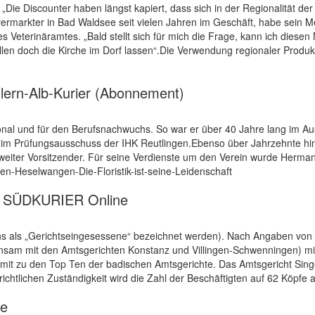
ie Discounter haben längst kapiert, dass sich in der Regionalität de
tvermarkter in Bad Waldsee seit vielen Jahren im Geschäft, habe sein
eterinäramtes. „Bald stellt sich für mich die Frage, kann ich diesen 
ollen doch die Kirche im Dorf lassen“.Die Verwendung regionaler Produ
Zollern-Alb-Kurier (Abonnement)
nal und für den Berufsnachwuchs. So war er über 40 Jahre lang im A
im Prüfungsausschuss der IHK Reutlingen.Ebenso über Jahrzehnte hinw
weiter Vorsitzender. Für seine Verdienste um den Verein wurde Herman
gen-Heselwangen-Die-Floristik-ist-seine-Leidenschaft
 - SÜDKURIER Online
ens als „Gerichtseingesessene“ bezeichnet werden). Nach Angaben von
am mit den Amtsgerichten Konstanz und Villingen-Schwenningen) mitt
mit zu den Top Ten der badischen Amtsgerichte. Das Amtsgericht Singen
lichen Zuständigkeit wird die Zahl der Beschäftigten auf 62 Köpfe an
de