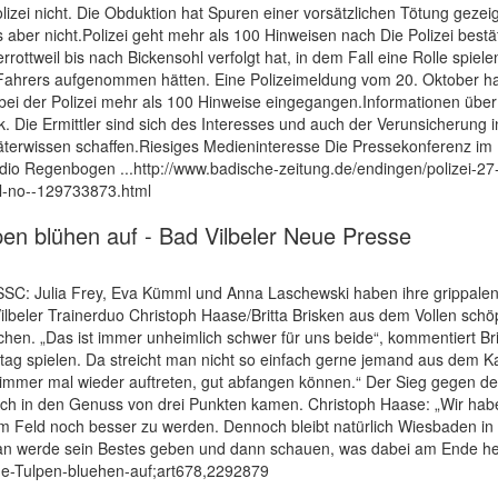
izei nicht. Die Obduktion hat Spuren einer vorsätzlichen Tötung gezeigt.
 aber nicht.Polizei geht mehr als 100 Hinweisen nach Die Polizei bes
ottweil bis nach Bickensohl verfolgt hat, in dem Fall eine Rolle spielen
ahrers aufgenommen hätten. Eine Polizeimeldung vom 20. Oktober hatt
i der Polizei mehr als 100 Hinweise eingegangen.Informationen über 
ück. Die Ermittler sind sich des Interesses und auch der Verunsicherun
erwissen schaffen.Riesiges Medieninteresse Die Pressekonferenz im 
dio Regenbogen ...http://www.badische-zeitung.de/endingen/polizei-27-
l-no--129733873.html
lpen blühen auf - Bad Vilbeler Neue Presse
s SSC: Julia Frey, Eva Kümml und Anna Laschewski haben ihre grippalen
 Vilbeler Trainerduo Christoph Haase/Britta Brisken aus dem Vollen sc
en. „Das ist immer unheimlich schwer für uns beide“, kommentiert Brit
ag spielen. Da streicht man nicht so einfach gerne jemand aus dem Kade
ie immer mal wieder auftreten, gut abfangen können.“ Der Sieg gegen
urch in den Genuss von drei Punkten kamen. Christoph Haase: „Wir haben
 Feld noch besser zu werden. Dennoch bleibt natürlich Wiesbaden in d
 Man werde sein Bestes geben und dann schauen, was dabei am Ende he
-ade-Tulpen-bluehen-auf;art678,2292879