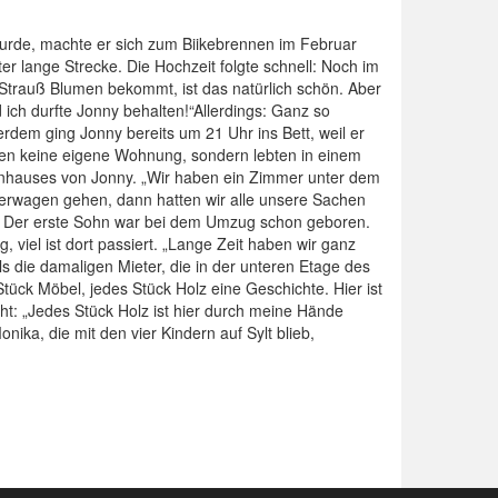
 wurde, machte er sich zum Biikebrennen im Februar
 lange Strecke. Die Hochzeit folgte schnell: Noch im
 Strauß Blumen bekommt, ist das natürlich schön. Aber
ich durfte Jonny behalten!“Allerdings: Ganz so
erdem ging Jonny bereits um 21 Uhr ins Bett, weil er
tten keine eigene Wohnung, sondern lebten in einem
ernhauses von Jonny. „Wir haben ein Zimmer unter dem
nderwagen gehen, dann hatten wir alle unsere Sachen
ren. Der erste Sohn war bei dem Umzug schon geboren.
viel ist dort passiert. „Lange Zeit haben wir ganz
s die damaligen Mieter, die in der unteren Etage des
tück Möbel, jedes Stück Holz eine Geschichte. Hier ist
t: „Jedes Stück Holz ist hier durch meine Hände
ka, die mit den vier Kindern auf Sylt blieb,