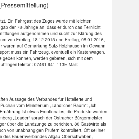
(Pressemitteilung)
t. Ein Fahrgast des Zuges wurde mit leichten
 gab der 78-Jährige an, dass er durch das Fernlicht
rmittlungen aufgenommen und sucht zur Klärung des
aum von Freitag, 18.12.2015 und Freitag, 08.01.2016,
imeter waren auf Gemarkung Sulz-Holzhausen im Gewann
ansport muss ein Fahrzeug, eventuell ein Kastenwagen,
se geben können, werden gebeten, sich mit dem
TuttlingenTelefon: 07461 941-113E-Mail:
ften Aussage des Verbandes für Hotellerie und
t Puchan vom Ministerium „Ländlicher Raum“: „Ich
 Ernährung ist etwas Emotionales, die Produkte werden
berg „Leader“ sprach der Ostracher Bürgermeister
rger über die Landzunge zu berichten. 80 Gastwirte als
ch von unabhängigen Prüfern kontrolliert. Oft sei hier
zende des Bauernverbandes Allgäu-Oberschwaben,