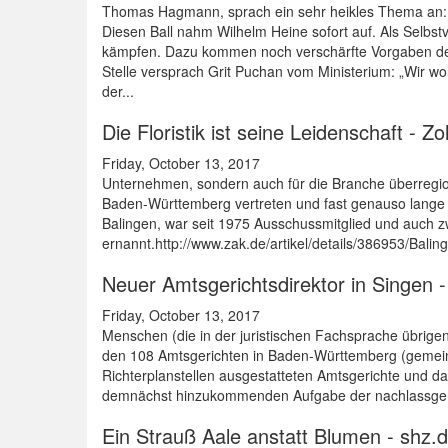
Thomas Hagmann, sprach ein sehr heikles Thema an: „D
Diesen Ball nahm Wilhelm Heine sofort auf. Als Selbs
kämpfen. Dazu kommen noch verschärfte Vorgaben des V
Stelle versprach Grit Puchan vom Ministerium: „Wir w
der...
Die Floristik ist seine Leidenschaft - 
Friday, October 13, 2017
Unternehmen, sondern auch für die Branche überregio
Baden-Württemberg vertreten und fast genauso lange 
Balingen, war seit 1975 Ausschussmitglied und auch z
ernannt.http://www.zak.de/artikel/details/386953/Balin
Neuer Amtsgerichtsdirektor in Singen
Friday, October 13, 2017
Menschen (die in der juristischen Fachsprache übrig
den 108 Amtsgerichten in Baden-Württemberg (gemeins
Richterplanstellen ausgestatteten Amtsgerichte und da
demnächst hinzukommenden Aufgabe der nachlassgericht
Ein Strauß Aale anstatt Blumen - shz.