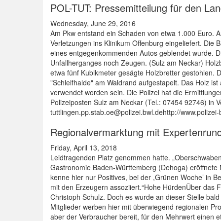
POL-TUT: Pressemitteilung für den Lan
Wednesday, June 29, 2016
Am Pkw entstand ein Schaden von etwa 1.000 Euro. An
Verletzungen ins Klinikum Offenburg eingeliefert. Die
eines entgegenkommenden Autos geblendet wurde. Die 
Unfallherganges noch Zeugen. (Sulz am Neckar) Holzbr
etwa fünf Kubikmeter gesägte Holzbretter gestohlen. 
"Schleifhalde" am Waldrand aufgestapelt. Das Holz ist
verwendet worden sein. Die Polizei hat die Ermittlu
Polizeiposten Sulz am Neckar (Tel.: 07454 92746) in V
tuttlingen.pp.stab.oe@polizei.bwl.dehttp://www.polizei
Regionalvermarktung mit Expertenrund
Friday, April 13, 2018
Leidtragenden Platz genommen hatte. „Oberschwaben is
Gastronomie Baden-Württemberg (Dehoga) eröffnete Mod
kenne hier nur Positives, bei der ,Grünen Woche’ in 
mit den Erzeugern assoziiert.“Hohe HürdenÜber das
Christoph Schulz. Doch es wurde an dieser Stelle bald 
Mitglieder werben hier mit überwiegend regionalen Prod
aber der Verbraucher bereit, für den Mehrwert einen 