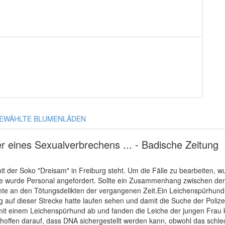
EWÄHLTE BLUMENLÄDEN
er eines Sexualverbrechens ... - Badische Zeitung
 mit der Soko "Dreisam" in Freiburg steht. Um die Fälle zu bearbeiten,
wurde Personal angefordert. Sollte ein Zusammenhang zwischen den 
amte an den Tötungsdelikten der vergangenen Zeit.Ein Leichenspürhun
auf dieser Strecke hatte laufen sehen und damit die Suche der Polizei
it einem Leichenspürhund ab und fanden die Leiche der jungen Frau ku
r hoffen darauf, dass DNA sichergestellt werden kann, obwohl das sch