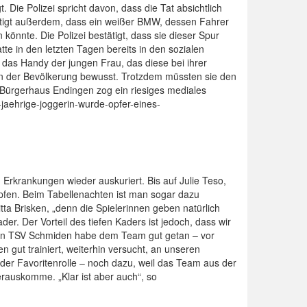
 Die Polizei spricht davon, dass die Tat absichtlich
tätigt außerdem, dass ein weißer BMW, dessen Fahrer
 könnte. Die Polizei bestätigt, dass sie dieser Spur
e in den letzten Tagen bereits in den sozialen
das Handy der jungen Frau, das diese bei ihrer
g in der Bevölkerung bewusst. Trotzdem müssten sie den
Bürgerhaus Endingen zog ein riesiges mediales
jaehrige-joggerin-wurde-opfer-eines-
 Erkrankungen wieder auskuriert. Bis auf Julie Teso,
höpfen. Beim Tabellenachten ist man sogar dazu
ta Brisken, „denn die Spielerinnen geben natürlich
r. Der Vorteil des tiefen Kaders ist jedoch, dass wir
 den TSV Schmiden habe dem Team gut getan – vor
 gut trainiert, weiterhin versucht, an unseren
er Favoritenrolle – noch dazu, weil das Team aus der
rauskomme. „Klar ist aber auch“, so