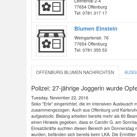
Leimental 2-4
77654 Offenburg
Tel: 0781 317 17
Blumen Einstein
Weingartenstr. 76
77654 Offenburg
Tel: 0781 355 53
OFFENBURG BLUMEN NACHRICHTEN
AUSG
Polizei: 27-jährige Joggerin wurde Opf
Tuesday, November 22, 2016
Soko "Erle" eingerichtet, die im intensiven Austausch
zusammengezogen. Auch aus Offenburg und Karlsruhe 
aufgestockt. Bislang arbeiten bereits mehr als 80 Be
einen Hinweis gegeben, dass er Carolin G. am Sonntag 
Einsatzkräfte suchten diesen Bereich am Donnerstag m
wurden, befänden sich bereits beim LKA. Die Ermittle