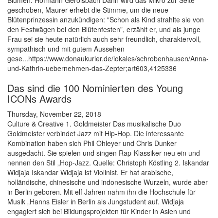
Blumen. Hofmann Gerolsbach Dann wird das Mikro zur Seite
geschoben, Maurer erhebt die Stimme, um die neue
Blütenprinzessin anzukündigen: "Schon als Kind strahlte sie von
den Festwägen bei den Blütenfesten", erzählt er, und als junge
Frau sei sie heute natürlich auch sehr freundlich, charaktervoll,
sympathisch und mit gutem Aussehen
gese...https://www.donaukurier.de/lokales/schrobenhausen/Anna-
und-Kathrin-uebernehmen-das-Zepter;art603,4125336
Das sind die 100 Nominierten des Young
ICONs Awards
Thursday, November 22, 2018
Culture & Creative 1. Goldmeister Das musikalische Duo
Goldmeister verbindet Jazz mit Hip-Hop. Die interessante
Kombination haben sich Phil Ohleyer und Chris Dunker
ausgedacht. Sie spielen und singen Rap-Klassiker neu ein und
nennen den Stil „Hop-Jazz. Quelle: Christoph Köstling 2. Iskandar
Widjaja Iskandar Widjaja ist Violinist. Er hat arabische,
holländische, chinesische und indonesische Wurzeln, wurde aber
in Berlin geboren. Mit elf Jahren nahm ihn die Hochschule für
Musik „Hanns Eisler in Berlin als Jungstudent auf. Widjaja
engagiert sich bei Bildungsprojekten für Kinder in Asien und