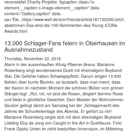
veranstaltet Charity-Projekte. figcaption class="o-
element__caption c-image-element__caption" data-
content="Gallery.caption" data-
qa="Ele...https://www.welt.de/icon/friends/article181730290/Jetzt-
abstimmen-Das-sind-die-100-Nominierten-des-Young-ICONs-
Awards.html
13.000 Schlager-Fans feiern in Oberhausen im
Ausnahmezustand
Thursday, November 22, 2018
Alarm in der ausverkauften König-Pilsener-Arena. Marianne
Rosenberg singt wundersames Duett mit ehemaligem Boyband-
Star. Die Gefühle haben Schweigepflicht. Darum singen 13.000
Kehlen über bunte Blumen, so lautstark, dass man meint, dass
der Kanon im nächsten Moment die schönen Blüten vom grünen
Stängel fegt. „Rot, rot, rot sind die Rosen, dirigiert Semino Rossi
und blickt in glückliche Gesichter. Dem Meister der Wohnzimmer-
Seufzer gelingt damit am Samstag bei der „Schlagernacht des
Jahres die Schunkeleinlage des Abends. Er gehört zu mir!
Marianne Rosenberg zeigte sich mit dem ehemaligen Boyband-
Liebling Eloy de Jong von Caught in the Act in Duettlaune. Foto:
Frank Oppitz Unten im nicht bestuhlten Innenraum, im Mittelring