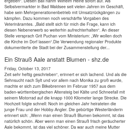
ergeben“. Diesen Ball nahm Wilhelm Heine sofort auf. Als
Selbstvermarkter in Bad Waldsee seit vielen Jahren im Geschäft,
habe sein Mehrgenerationenbetrieb mit Umsatzrückgängen zu
kämpfen. Dazu kommen noch verschärfte Vorgaben des
Veterinäramtes. „Bald stellt sich für mich die Frage, kann ich
diesen Nebenerwerb so weiterhin aufrechterhalten“. An dieser
Stelle versprach Grit Puchan vom Ministerium: „Wir wollen doch
die Kirche im Dorf lassen“.Die Verwendung regionaler Produkte
dokumentierte die Stadt bei der Zusammenstellung der...
Ein Strauß Aale anstatt Blumen - shz.de
Friday, October 13, 2017
Zeit sehr heftig geschrieben“, erinnert er sich lachend. Und als die
Sehnsucht nach Sylt und vor allem nach Monika zu groß wurde,
machte er sich zum Biikebrennen im Februar 1957 aus dem
baden-württembergischen Altensteig bei Kälte und Schneefall mit
seinem Motorrad auf die knapp 1000 Kilometer lange Strecke. Die
Hochzeit folgte schnell: Noch im gleichen Jahr heirateten die
junge Frau und der Hobby-Angler. Die gebürtige Westerländerin
erinnert sich: „Wenn man einen Strauß Blumen bekommt, ist das
natürlich schön. Aber wenn man einen Strauß frisch geräucherter
Aale bekommt, ist das viel schöner. Da war auch meine Mutter