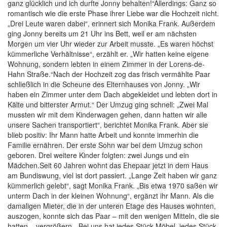
ganz glücklich und ich durfte Jonny behalten!“Allerdings: Ganz so
romantisch wie die erste Phase ihrer Liebe war die Hochzeit nicht.
„Drei Leute waren dabei“, erinnert sich Monika Frank. Außerdem
ging Jonny bereits um 21 Uhr ins Bett, weil er am nächsten
Morgen um vier Uhr wieder zur Arbeit musste. „Es waren höchst
kümmerliche Verhältnisse“, erzählt er. „Wir hatten keine eigene
Wohnung, sondern lebten in einem Zimmer in der Lorens-de-
Hahn Straße.“Nach der Hochzeit zog das frisch vermählte Paar
schließlich in die Scheune des Elternhauses von Jonny. „Wir
haben ein Zimmer unter dem Dach abgekleidet und lebten dort in
Kälte und bitterster Armut.“ Der Umzug ging schnell: „Zwei Mal
mussten wir mit dem Kinderwagen gehen, dann hatten wir alle
unsere Sachen transportiert“, berichtet Monika Frank. Aber sie
blieb positiv: Ihr Mann hatte Arbeit und konnte immerhin die
Familie ernähren. Der erste Sohn war bei dem Umzug schon
geboren. Drei weitere Kinder folgten: zwei Jungs und ein
Mädchen.Seit 60 Jahren wohnt das Ehepaar jetzt in dem Haus
am Bundiswung, viel ist dort passiert. „Lange Zeit haben wir ganz
kümmerlich gelebt“, sagt Monika Frank. „Bis etwa 1970 saßen wir
unterm Dach in der kleinen Wohnung“, ergänzt ihr Mann. Als die
damaligen Mieter, die in der unteren Etage des Hauses wohnten,
auszogen, konnte sich das Paar – mit den wenigen Mitteln, die sie
hatten – vergrößern. „Bei uns hat jedes Stück Möbel, jedes Stück