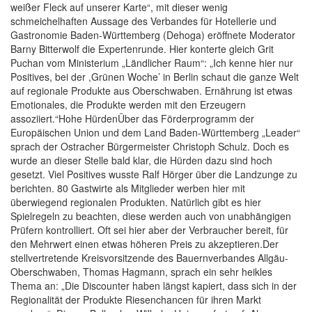
weißer Fleck auf unserer Karte“, mit dieser wenig
schmeichelhaften Aussage des Verbandes für Hotellerie und
Gastronomie Baden-Württemberg (Dehoga) eröffnete Moderator
Barny Bitterwolf die Expertenrunde. Hier konterte gleich Grit
Puchan vom Ministerium „Ländlicher Raum“: „Ich kenne hier nur
Positives, bei der ,Grünen Woche’ in Berlin schaut die ganze Welt
auf regionale Produkte aus Oberschwaben. Ernährung ist etwas
Emotionales, die Produkte werden mit den Erzeugern
assoziiert.“Hohe HürdenÜber das Förderprogramm der
Europäischen Union und dem Land Baden-Württemberg „Leader“
sprach der Ostracher Bürgermeister Christoph Schulz. Doch es
wurde an dieser Stelle bald klar, die Hürden dazu sind hoch
gesetzt. Viel Positives wusste Ralf Hörger über die Landzunge zu
berichten. 80 Gastwirte als Mitglieder werben hier mit
überwiegend regionalen Produkten. Natürlich gibt es hier
Spielregeln zu beachten, diese werden auch von unabhängigen
Prüfern kontrolliert. Oft sei hier aber der Verbraucher bereit, für
den Mehrwert einen etwas höheren Preis zu akzeptieren.Der
stellvertretende Kreisvorsitzende des Bauernverbandes Allgäu-
Oberschwaben, Thomas Hagmann, sprach ein sehr heikles
Thema an: „Die Discounter haben längst kapiert, dass sich in der
Regionalität der Produkte Riesenchancen für ihren Markt