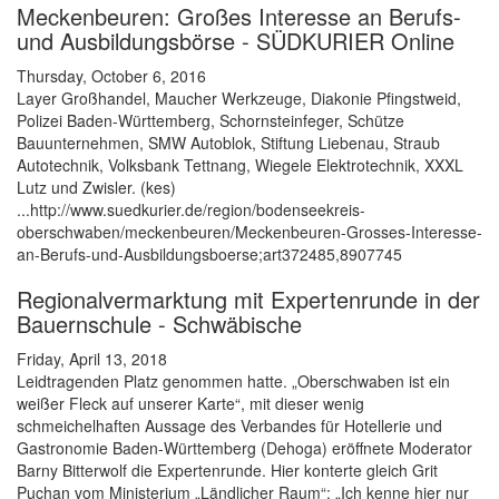
Meckenbeuren: Großes Interesse an Berufs-
und Ausbildungsbörse - SÜDKURIER Online
Thursday, October 6, 2016
Layer Großhandel, Maucher Werkzeuge, Diakonie Pfingstweid,
Polizei Baden-Württemberg, Schornsteinfeger, Schütze
Bauunternehmen, SMW Autoblok, Stiftung Liebenau, Straub
Autotechnik, Volksbank Tettnang, Wiegele Elektrotechnik, XXXL
Lutz und Zwisler. (kes)
...http://www.suedkurier.de/region/bodenseekreis-
oberschwaben/meckenbeuren/Meckenbeuren-Grosses-Interesse-
an-Berufs-und-Ausbildungsboerse;art372485,8907745
Regionalvermarktung mit Expertenrunde in der
Bauernschule - Schwäbische
Friday, April 13, 2018
Leidtragenden Platz genommen hatte. „Oberschwaben ist ein
weißer Fleck auf unserer Karte“, mit dieser wenig
schmeichelhaften Aussage des Verbandes für Hotellerie und
Gastronomie Baden-Württemberg (Dehoga) eröffnete Moderator
Barny Bitterwolf die Expertenrunde. Hier konterte gleich Grit
Puchan vom Ministerium „Ländlicher Raum“: „Ich kenne hier nur