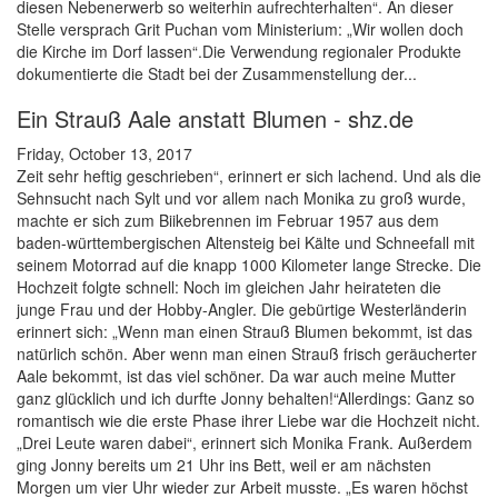
diesen Nebenerwerb so weiterhin aufrechterhalten“. An dieser
Stelle versprach Grit Puchan vom Ministerium: „Wir wollen doch
die Kirche im Dorf lassen“.Die Verwendung regionaler Produkte
dokumentierte die Stadt bei der Zusammenstellung der...
Ein Strauß Aale anstatt Blumen - shz.de
Friday, October 13, 2017
Zeit sehr heftig geschrieben“, erinnert er sich lachend. Und als die
Sehnsucht nach Sylt und vor allem nach Monika zu groß wurde,
machte er sich zum Biikebrennen im Februar 1957 aus dem
baden-württembergischen Altensteig bei Kälte und Schneefall mit
seinem Motorrad auf die knapp 1000 Kilometer lange Strecke. Die
Hochzeit folgte schnell: Noch im gleichen Jahr heirateten die
junge Frau und der Hobby-Angler. Die gebürtige Westerländerin
erinnert sich: „Wenn man einen Strauß Blumen bekommt, ist das
natürlich schön. Aber wenn man einen Strauß frisch geräucherter
Aale bekommt, ist das viel schöner. Da war auch meine Mutter
ganz glücklich und ich durfte Jonny behalten!“Allerdings: Ganz so
romantisch wie die erste Phase ihrer Liebe war die Hochzeit nicht.
„Drei Leute waren dabei“, erinnert sich Monika Frank. Außerdem
ging Jonny bereits um 21 Uhr ins Bett, weil er am nächsten
Morgen um vier Uhr wieder zur Arbeit musste. „Es waren höchst