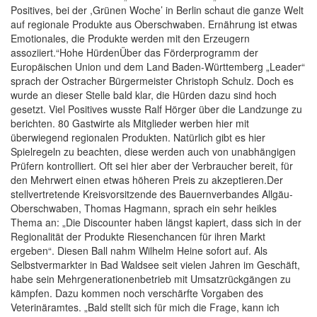
Positives, bei der ,Grünen Woche’ in Berlin schaut die ganze Welt
auf regionale Produkte aus Oberschwaben. Ernährung ist etwas
Emotionales, die Produkte werden mit den Erzeugern
assoziiert.“Hohe HürdenÜber das Förderprogramm der
Europäischen Union und dem Land Baden-Württemberg „Leader“
sprach der Ostracher Bürgermeister Christoph Schulz. Doch es
wurde an dieser Stelle bald klar, die Hürden dazu sind hoch
gesetzt. Viel Positives wusste Ralf Hörger über die Landzunge zu
berichten. 80 Gastwirte als Mitglieder werben hier mit
überwiegend regionalen Produkten. Natürlich gibt es hier
Spielregeln zu beachten, diese werden auch von unabhängigen
Prüfern kontrolliert. Oft sei hier aber der Verbraucher bereit, für
den Mehrwert einen etwas höheren Preis zu akzeptieren.Der
stellvertretende Kreisvorsitzende des Bauernverbandes Allgäu-
Oberschwaben, Thomas Hagmann, sprach ein sehr heikles
Thema an: „Die Discounter haben längst kapiert, dass sich in der
Regionalität der Produkte Riesenchancen für ihren Markt
ergeben“. Diesen Ball nahm Wilhelm Heine sofort auf. Als
Selbstvermarkter in Bad Waldsee seit vielen Jahren im Geschäft,
habe sein Mehrgenerationenbetrieb mit Umsatzrückgängen zu
kämpfen. Dazu kommen noch verschärfte Vorgaben des
Veterinäramtes. „Bald stellt sich für mich die Frage, kann ich