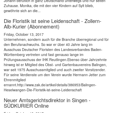
Johann beruflich in ganz Deutschland unterwegs und nur selten
Zuhause. Monika, die mit den vier Kindern auf Sylt blieb,
gewöhnte sich an die...
Die Floristik ist seine Leidenschaft - Zollern-
Alb-Kurier (Abonnement)
Friday, October 13, 2017
Unternehmen, sondern auch für die Branche überregional und für
den Berufsnachwuchs. So war er über 40 Jahre lang im
Ausschuss Deutscher Floristen des Landesverbandes Baden-
Württemberg vertreten und fast genauso lange im
Prüfungsausschuss der IHK Reutlingen.Ebenso über Jahrzehnte
hinweg ist er Mitglied des Obst- und Gartenbauvereins Balingen,
war seit 1975 Ausschussmitglied und auch zweiter Vorsitzender.
Für seine Verdienste um den Verein wurde Hermann Jetter zum
Ehrenmitglied
ernannt.http://www.zak.de/artikel/details/386953/Balingen-
Heselwangen-Die-Floristik-ist-seine-Leidenschaft
Neuer Amtsgerichtsdirektor in Singen -
SÜDKURIER Online