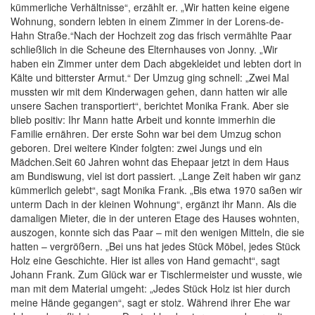
kümmerliche Verhältnisse“, erzählt er. „Wir hatten keine eigene
Wohnung, sondern lebten in einem Zimmer in der Lorens-de-
Hahn Straße.“Nach der Hochzeit zog das frisch vermählte Paar
schließlich in die Scheune des Elternhauses von Jonny. „Wir
haben ein Zimmer unter dem Dach abgekleidet und lebten dort in
Kälte und bitterster Armut.“ Der Umzug ging schnell: „Zwei Mal
mussten wir mit dem Kinderwagen gehen, dann hatten wir alle
unsere Sachen transportiert“, berichtet Monika Frank. Aber sie
blieb positiv: Ihr Mann hatte Arbeit und konnte immerhin die
Familie ernähren. Der erste Sohn war bei dem Umzug schon
geboren. Drei weitere Kinder folgten: zwei Jungs und ein
Mädchen.Seit 60 Jahren wohnt das Ehepaar jetzt in dem Haus
am Bundiswung, viel ist dort passiert. „Lange Zeit haben wir ganz
kümmerlich gelebt“, sagt Monika Frank. „Bis etwa 1970 saßen wir
unterm Dach in der kleinen Wohnung“, ergänzt ihr Mann. Als die
damaligen Mieter, die in der unteren Etage des Hauses wohnten,
auszogen, konnte sich das Paar – mit den wenigen Mitteln, die sie
hatten – vergrößern. „Bei uns hat jedes Stück Möbel, jedes Stück
Holz eine Geschichte. Hier ist alles von Hand gemacht“, sagt
Johann Frank. Zum Glück war er Tischlermeister und wusste, wie
man mit dem Material umgeht: „Jedes Stück Holz ist hier durch
meine Hände gegangen“, sagt er stolz. Während ihrer Ehe war