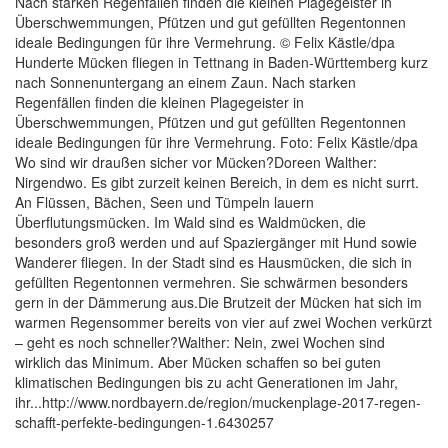
Nach starken Regenfällen finden die kleinen Plagegeister in
Überschwemmungen, Pfützen und gut gefüllten Regentonnen
ideale Bedingungen für ihre Vermehrung. © Felix Kästle/dpa
Hunderte Mücken fliegen in Tettnang in Baden-Württemberg kurz
nach Sonnenuntergang an einem Zaun. Nach starken
Regenfällen finden die kleinen Plagegeister in
Überschwemmungen, Pfützen und gut gefüllten Regentonnen
ideale Bedingungen für ihre Vermehrung. Foto: Felix Kästle/dpa
Wo sind wir draußen sicher vor Mücken?Doreen Walther:
Nirgendwo. Es gibt zurzeit keinen Bereich, in dem es nicht surrt.
An Flüssen, Bächen, Seen und Tümpeln lauern
Überflutungsmücken. Im Wald sind es Waldmücken, die
besonders groß werden und auf Spaziergänger mit Hund sowie
Wanderer fliegen. In der Stadt sind es Hausmücken, die sich in
gefüllten Regentonnen vermehren. Sie schwärmen besonders
gern in der Dämmerung aus.Die Brutzeit der Mücken hat sich im
warmen Regensommer bereits von vier auf zwei Wochen verkürzt
– geht es noch schneller?Walther: Nein, zwei Wochen sind
wirklich das Minimum. Aber Mücken schaffen so bei guten
klimatischen Bedingungen bis zu acht Generationen im Jahr,
ihr...http://www.nordbayern.de/region/muckenplage-2017-regen-
schafft-perfekte-bedingungen-1.6430257