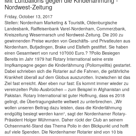
Mit Luftballons gegen die Kinderlähmung -
Nordwest-Zeitung
Friday, October 13, 2017
Stellen: Nordenham Marketing & Touristik, Oldenburgische
Landesbank, Raiffeisenbank Varel-Nordenham, Commerzbank,
Kreiszeitung Wesermarsch und Nordwest-Zeitung. Die 200 zu
gewinnenden Preise wurden von Geschäfts- und Privatleuten aus
Nordenham, Butjadingen, Brake und Elsfleth gestiftet. Sie haben
einen Gesamtwert von rund 10?000 Euro.? ?Polio Besiegen
Bereits im Jahr 1979 hat Rotary International seine erste
Impfkampagne gegen die Kinderlähmung (Poliomyelitis) gestartet.
Dabei schrieben sich die Rotarier auf die Fahnen, die gefährliche
Krankheit überall auf dem Globus auszurotten. Inzwischen ist das
Ziel fast erreicht. Aber eben nur fast: Es kommt immer wieder zu
vereinzelten Polio-Ausbrüchen – zum Beispiel in Afghanistan und
Pakistan. Rotary International ist guter Hoffnung, dass es 2018
gelingt, die Übertragungskette weltweit zu unterbrechen. „Wir
wollen unseren Beitrag dazu leisten, dass die Kinderlähmung
endgültig besiegt werden kann“, sagt der Nordenhamer Rotary-
Präsident Holger Wührmann. Daher rückt der Club an seinem
Ochsenmarkt-Stand das Thema Polio in den Blickpunkt und hofft
auf viele Spenden. Die Nordenhamer Rotarier sind von 10 bis