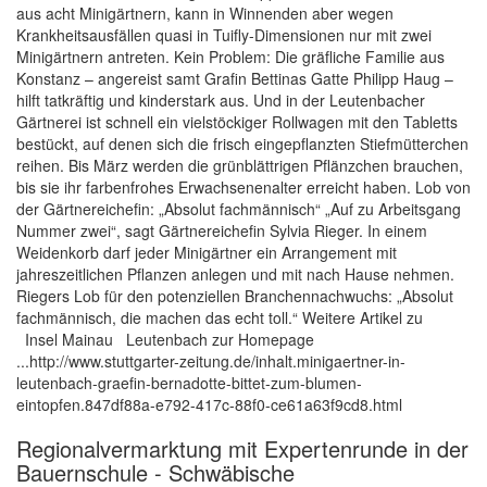
aus acht Minigärtnern, kann in Winnenden aber wegen
Krankheitsausfällen quasi in Tuifly-Dimensionen nur mit zwei
Minigärtnern antreten. Kein Problem: Die gräfliche Familie aus
Konstanz – angereist samt Grafin Bettinas Gatte Philipp Haug –
hilft tatkräftig und kinderstark aus. Und in der Leutenbacher
Gärtnerei ist schnell ein vielstöckiger Rollwagen mit den Tabletts
bestückt, auf denen sich die frisch eingepflanzten Stiefmütterchen
reihen. Bis März werden die grünblättrigen Pflänzchen brauchen,
bis sie ihr farbenfrohes Erwachsenenalter erreicht haben. Lob von
der Gärtnereichefin: „Absolut fachmännisch“ „Auf zu Arbeitsgang
Nummer zwei“, sagt Gärtnereichefin Sylvia Rieger. In einem
Weidenkorb darf jeder Minigärtner ein Arrangement mit
jahreszeitlichen Pflanzen anlegen und mit nach Hause nehmen.
Riegers Lob für den potenziellen Branchennachwuchs: „Absolut
fachmännisch, die machen das echt toll.“ Weitere Artikel zu
Insel Mainau Leutenbach zur Homepage
...http://www.stuttgarter-zeitung.de/inhalt.minigaertner-in-
leutenbach-graefin-bernadotte-bittet-zum-blumen-
eintopfen.847df88a-e792-417c-88f0-ce61a63f9cd8.html
Regionalvermarktung mit Expertenrunde in der
Bauernschule - Schwäbische