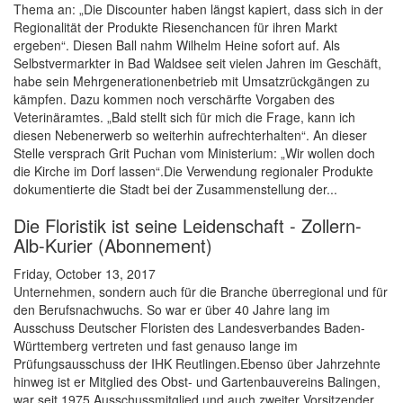
Thema an: „Die Discounter haben längst kapiert, dass sich in der
Regionalität der Produkte Riesenchancen für ihren Markt
ergeben“. Diesen Ball nahm Wilhelm Heine sofort auf. Als
Selbstvermarkter in Bad Waldsee seit vielen Jahren im Geschäft,
habe sein Mehrgenerationenbetrieb mit Umsatzrückgängen zu
kämpfen. Dazu kommen noch verschärfte Vorgaben des
Veterinäramtes. „Bald stellt sich für mich die Frage, kann ich
diesen Nebenerwerb so weiterhin aufrechterhalten“. An dieser
Stelle versprach Grit Puchan vom Ministerium: „Wir wollen doch
die Kirche im Dorf lassen“.Die Verwendung regionaler Produkte
dokumentierte die Stadt bei der Zusammenstellung der...
Die Floristik ist seine Leidenschaft - Zollern-
Alb-Kurier (Abonnement)
Friday, October 13, 2017
Unternehmen, sondern auch für die Branche überregional und für
den Berufsnachwuchs. So war er über 40 Jahre lang im
Ausschuss Deutscher Floristen des Landesverbandes Baden-
Württemberg vertreten und fast genauso lange im
Prüfungsausschuss der IHK Reutlingen.Ebenso über Jahrzehnte
hinweg ist er Mitglied des Obst- und Gartenbauvereins Balingen,
war seit 1975 Ausschussmitglied und auch zweiter Vorsitzender.