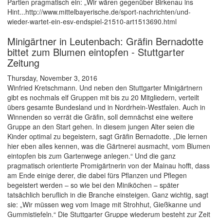
Partien pragmatisch ein: „Wir wären gegenüber Birkenau ins
Hint...http://www.mittelbayerische.de/sport-nachrichten/und-
wieder-wartet-ein-esv-endspiel-21510-art1513690.html
Minigärtner in Leutenbach: Gräfin Bernadotte
bittet zum Blumen eintopfen - Stuttgarter
Zeitung
Thursday, November 3, 2016
Winfried Kretschmann. Und neben den Stuttgarter Minigärtnern
gibt es nochmals elf Gruppen mit bis zu 20 Mitgliedern, verteilt
übers gesamte Bundesland und in Nordrhein-Westfalen. Auch in
Winnenden so verrät die Gräfin, soll demnächst eine weitere
Gruppe an den Start gehen. In diesem jungen Alter seien die
Kinder optimal zu begeistern, sagt Gräfin Bernadotte. „Die lernen
hier eben alles kennen, was die Gärtnerei ausmacht, vom Blumen
eintopfen bis zum Gartenwege anlegen.“ Und die ganz
pragmatisch orientierte Promigärtnerin von der Mainau hofft, dass
am Ende einige derer, die dabei fürs Pflanzen und Pflegen
begeistert werden – so wie bei den Miniköchen – später
tatsächlich beruflich in die Branche einsteigen. Ganz wichtig, sagt
sie: „Wir müssen weg vom Image mit Strohhut, Gießkanne und
Gummistiefeln.“ Die Stuttgarter Gruppe wiederum besteht zur Zeit