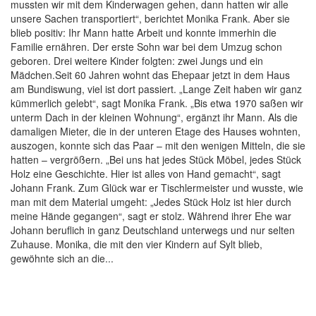
mussten wir mit dem Kinderwagen gehen, dann hatten wir alle
unsere Sachen transportiert“, berichtet Monika Frank. Aber sie
blieb positiv: Ihr Mann hatte Arbeit und konnte immerhin die
Familie ernähren. Der erste Sohn war bei dem Umzug schon
geboren. Drei weitere Kinder folgten: zwei Jungs und ein
Mädchen.Seit 60 Jahren wohnt das Ehepaar jetzt in dem Haus
am Bundiswung, viel ist dort passiert. „Lange Zeit haben wir ganz
kümmerlich gelebt“, sagt Monika Frank. „Bis etwa 1970 saßen wir
unterm Dach in der kleinen Wohnung“, ergänzt ihr Mann. Als die
damaligen Mieter, die in der unteren Etage des Hauses wohnten,
auszogen, konnte sich das Paar – mit den wenigen Mitteln, die sie
hatten – vergrößern. „Bei uns hat jedes Stück Möbel, jedes Stück
Holz eine Geschichte. Hier ist alles von Hand gemacht“, sagt
Johann Frank. Zum Glück war er Tischlermeister und wusste, wie
man mit dem Material umgeht: „Jedes Stück Holz ist hier durch
meine Hände gegangen“, sagt er stolz. Während ihrer Ehe war
Johann beruflich in ganz Deutschland unterwegs und nur selten
Zuhause. Monika, die mit den vier Kindern auf Sylt blieb,
gewöhnte sich an die...