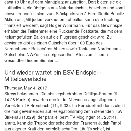
etwa 18 Uhr auf dem Marktplatz anzutreffen. Dort bieten sie die
Luftballons, die übrigens aus Naturkautschuk bestehen und somit
umweltfreundlich sind, zum Stückpreis von 2 Euro für die Benefiz-
Aktion an. „Mit jedem verkauften Luftballon kann eine Impfung
finanziert werden“, sagt Holger Wührmann. Für das Gewinnspiel
erhalten die Teilnehmer eine Rücksende-Postkarte, die mit dem
heliumgefüllten Ballon auf die Flugreise geschickt wird. Zu
gewinnen gibt es einen Gutschein über 100 Euro des
Nordenhamer Reisebüros Ahlers sowie Tank- und Nordenham-
Gutscheine.NWZonline.de/gesundheit Alles zum Thema
Gesundheit finden Sie hier!...
Und wieder wartet ein ESV-Endspiel -
Mittelbayerische
Thursday, May 4, 2017
Stress bekommen. Die abstiegsbedrohten Drittliga-Frauen (9.,
14:28 Punkte) erwarten den in der Vorwoche abgestiegenen
Vorletzten TV Brombach (11., 9:33). Im Fernduell mit dem zuletzt
dreimal gewinnenden auf Relegationsrang zehn stehenden TSV
Birkenau (13:29), der parallel beim TV Möglingen (4., 28:14)
antritt, kann die Truppe der scheidenden Trainerin Judith Pimpl
aus eigener Kraft den Verbleib schaffen. Läuft’s schief, ist