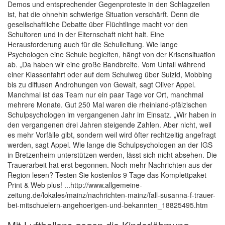
Demos und entsprechender Gegenproteste in den Schlagzeilen
ist, hat die ohnehin schwierige Situation verschärft. Denn die
gesellschaftliche Debatte über Flüchtlinge macht vor den
Schultoren und in der Elternschaft nicht halt. Eine
Herausforderung auch für die Schulleitung. Wie lange
Psychologen eine Schule begleiten, hängt von der Krisensituation
ab. „Da haben wir eine große Bandbreite. Vom Unfall während
einer Klassenfahrt oder auf dem Schulweg über Suizid, Mobbing
bis zu diffusen Androhungen von Gewalt, sagt Oliver Appel.
Manchmal ist das Team nur ein paar Tage vor Ort, manchmal
mehrere Monate. Gut 250 Mal waren die rheinland-pfälzischen
Schulpsychologen im vergangenen Jahr im Einsatz. „Wir haben in
den vergangenen drei Jahren steigende Zahlen. Aber nicht, weil
es mehr Vorfälle gibt, sondern weil wird öfter rechtzeitig angefragt
werden, sagt Appel. Wie lange die Schulpsychologen an der IGS
in Bretzenheim unterstützen werden, lässt sich nicht absehen. Die
Trauerarbeit hat erst begonnen. Noch mehr Nachrichten aus der
Region lesen? Testen Sie kostenlos 9 Tage das Komplettpaket
Print & Web plus! ...http://www.allgemeine-
zeitung.de/lokales/mainz/nachrichten-mainz/fall-susanna-f-trauer-
bei-mitschuelern-angehoerigen-und-bekannten_18825495.htm