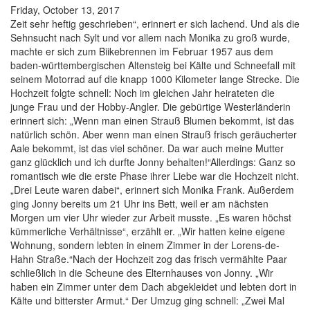
Friday, October 13, 2017
Zeit sehr heftig geschrieben“, erinnert er sich lachend. Und als die
Sehnsucht nach Sylt und vor allem nach Monika zu groß wurde,
machte er sich zum Biikebrennen im Februar 1957 aus dem
baden-württembergischen Altensteig bei Kälte und Schneefall mit
seinem Motorrad auf die knapp 1000 Kilometer lange Strecke. Die
Hochzeit folgte schnell: Noch im gleichen Jahr heirateten die
junge Frau und der Hobby-Angler. Die gebürtige Westerländerin
erinnert sich: „Wenn man einen Strauß Blumen bekommt, ist das
natürlich schön. Aber wenn man einen Strauß frisch geräucherter
Aale bekommt, ist das viel schöner. Da war auch meine Mutter
ganz glücklich und ich durfte Jonny behalten!“Allerdings: Ganz so
romantisch wie die erste Phase ihrer Liebe war die Hochzeit nicht.
„Drei Leute waren dabei“, erinnert sich Monika Frank. Außerdem
ging Jonny bereits um 21 Uhr ins Bett, weil er am nächsten
Morgen um vier Uhr wieder zur Arbeit musste. „Es waren höchst
kümmerliche Verhältnisse“, erzählt er. „Wir hatten keine eigene
Wohnung, sondern lebten in einem Zimmer in der Lorens-de-
Hahn Straße.“Nach der Hochzeit zog das frisch vermählte Paar
schließlich in die Scheune des Elternhauses von Jonny. „Wir
haben ein Zimmer unter dem Dach abgekleidet und lebten dort in
Kälte und bitterster Armut.“ Der Umzug ging schnell: „Zwei Mal