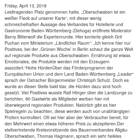
Friday, April 13, 2018
Leidtragenden Platz genommen hatte. „Oberschwaben ist ein
weißer Fleck auf unserer Karte“, mit dieser wenig
schmeichelhaften Aussage des Verbandes für Hotellerie und
Gastronomie Baden-Württemberg (Dehoga) eröffnete Moderator
Barny Bitterwolf die Expertenrunde. Hier konterte gleich Grit
Puchan vom Ministerium „Ländlicher Raum“: „Ich kenne hier nur
Positives, bei der ,Grünen Woche’ in Berlin schaut die ganze Welt
auf regionale Produkte aus Oberschwaben. Ernährung ist etwas
Emotionales, die Produkte werden mit den Erzeugern
assoziiert.“Hohe HürdenÜber das Förderprogramm der
Europäischen Union und dem Land Baden-Württemberg „Leader“
sprach der Ostracher Bürgermeister Christoph Schulz. Doch es
wurde an dieser Stelle bald klar, die Hürden dazu sind hoch
gesetzt. Viel Positives wusste Ralf Hörger über die Landzunge zu
berichten. 80 Gastwirte als Mitglieder werben hier mit
überwiegend regionalen Produkten. Natürlich gibt es hier
Spielregeln zu beachten, diese werden auch von unabhängigen
Prüfern kontrolliert. Oft sei hier aber der Verbraucher bereit, für
den Mehrwert einen etwas höheren Preis zu akzeptieren.Der
stellvertretende Kreisvorsitzende des Bauernverbandes Allgäu-
Oberschwaben, Thomas Hagmann, sprach ein sehr heikles