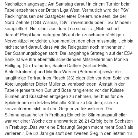
Nachsitzen angesagt: Am Samstag darauf in einem Turnier beim
Tabellenzehnten der Dritten Liga West. Vermutlich wird der PSV
Recklinghausen der Gastgeber einer Dreierrunde sein, die der
Nord-Zehnte (TSG Wismar, TSV Travemünde oder TSG Minden)
komplettiert. Nur einer aus dem Trio schafft’s. „Nicht scharf
darauf“ Pimpl kann naturgemäß auf den zuschauerträchtigen
Nervenkitzel verzichten, kommentiert den eher missmutig: „Ich bin
nicht scharf darauf, dass wir die Relegation noch mitnehmen.“
Der Spannungsbogen stört: Die langjährige Strategin auf der ESV-
Bank ist wie ihre ebenfalls scheidenden Mitstreiterinnen Monika
Heiligtag (Co-Trainerin), Sabine Daffner (vorher Ehlis;
Athletiktrainerin) und Martina Werner (Betreuerin) sowie die
langjährige Torfrau Ines Flesch (36) eigentlich vor dem Spiel von
Abteilungsleiter Dieter Müller zu verabschieden. Anstatt in der
Tabelle jenseits von Gut und Böse rangierend vor der Kulisse
Blumen und Küsschen entgegen zu nehmen, heißt es für die
Spielerinnen ein letztes Mal alle Kräfte zu bündeln, sich zu
konzentrieren, sich auf den Gegner zu fokussieren. Der
Stimmungsaufheller in Freiburg Ein echter Stimmungsaufheller
war vor einer Woche der unerwartete 28:21-Erfolg beim Sechsten
in Freiburg: „Das war eine Erlösung! Siegen macht mehr Spaß als
verlieren.“ Die 52-Jährige stuft den zweiten Sieg in den letzten 13