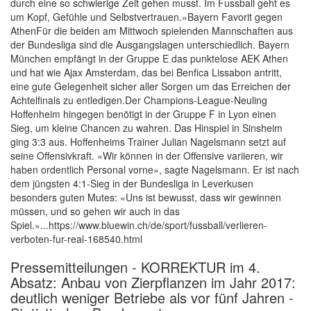
durch eine so schwierige Zeit gehen musst. Im Fussball geht es
um Kopf, Gefühle und Selbstvertrauen.»Bayern Favorit gegen
AthenFür die beiden am Mittwoch spielenden Mannschaften aus
der Bundesliga sind die Ausgangslagen unterschiedlich. Bayern
München empfängt in der Gruppe E das punktelose AEK Athen
und hat wie Ajax Amsterdam, das bei Benfica Lissabon antritt,
eine gute Gelegenheit sicher aller Sorgen um das Erreichen der
Achtelfinals zu entledigen.Der Champions-League-Neuling
Hoffenheim hingegen benötigt in der Gruppe F in Lyon einen
Sieg, um kleine Chancen zu wahren. Das Hinspiel in Sinsheim
ging 3:3 aus. Hoffenheims Trainer Julian Nagelsmann setzt auf
seine Offensivkraft. «Wir können in der Offensive variieren, wir
haben ordentlich Personal vorne», sagte Nagelsmann. Er ist nach
dem jüngsten 4:1-Sieg in der Bundesliga in Leverkusen
besonders guten Mutes: «Uns ist bewusst, dass wir gewinnen
müssen, und so gehen wir auch in das
Spiel.»...https://www.bluewin.ch/de/sport/fussball/verlieren-
verboten-fur-real-168540.html
Pressemitteilungen - KORREKTUR im 4.
Absatz: Anbau von Zierpflanzen im Jahr 2017:
deutlich weniger Betriebe als vor fünf Jahren -