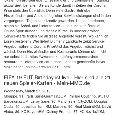
lokalen Gastro-Betriebe, Einzelhändler und Dienstleister. Ständig
aktualisiert, behalten Sie als Kunde damit in Zeiten der Corona-
Krise stets den Überblick. Denn viele Gastro-Betriebe,
Einzelhändler und Anbieter jeglicher Serviceleistungen sind in den
vergangenen Tagen sehr kreativ geworden. Um zu überleben,
bieten sie Abhol- und Lieferservice - und auch zum Beispiel
Online-Sportstunden und digitale Kurse. In unserer großen
Service-Karte finden Sie all diese Angebote vereint. Wo kann ich
Essen bestellen? Wer liefert Blumen? Landkarte zeigt Service-
Angebot während Corona-KriseUnd das Angebot wächst und
wächst. Denn Einzelhändler und Restaurants können sich nicht
nur selbst in d...https://www.merkur.de/bayern/coronavirus-
restaurants-lieferservice-caf-s-essen-laeden-geschaefte-bayern-
einzelhandel-online-karte-13635196.html
FIFA 19 FUT Birthday ist live - Hier sind alle 21
neuen Spieler-Karten - Mein-MMO.de
Wednesday, March 27, 2019
Mbappe, 91, Paris Saint-GermainZOM: Phillipe Coutinho, 91, FC
BarcelonaZOM: Leroy Sane, 90, Manchester CityZOM: Douglas
Costa, 90, Juventus TurinRM: Marcelo, 90, Real MadridRM: David
Alaba, 89, FC BayernRM: Quincy Promes, 87, FC SevillaZDM: