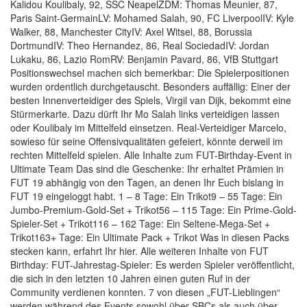
Kalidou Koulibaly, 92, SSC NeapelZDM: Thomas Meunier, 87,
Paris Saint-GermainLV: Mohamed Salah, 90, FC LiverpoolIV: Kyle
Walker, 88, Manchester CityIV: Axel Witsel, 88, Borussia
DortmundIV: Theo Hernandez, 86, Real SociedadIV: Jordan
Lukaku, 86, Lazio RomRV: Benjamin Pavard, 86, VfB Stuttgart
Positionswechsel machen sich bemerkbar: Die Spielerpositionen
wurden ordentlich durchgetauscht. Besonders auffällig: Einer der
besten Innenverteidiger des Spiels, Virgil van Dijk, bekommt eine
Stürmerkarte. Dazu dürft Ihr Mo Salah links verteidigen lassen
oder Koulibaly im Mittelfeld einsetzen. Real-Verteidiger Marcelo,
sowieso für seine Offensivqualitäten gefeiert, könnte derweil im
rechten Mittelfeld spielen. Alle Inhalte zum FUT-Birthday-Event in
Ultimate Team Das sind die Geschenke: Ihr erhaltet Prämien in
FUT 19 abhängig von den Tagen, an denen Ihr Euch bislang in
FUT 19 eingeloggt habt. 1 – 8 Tage: Ein Trikot9 – 55 Tage: Ein
Jumbo-Premium-Gold-Set + Trikot56 – 115 Tage: Ein Prime-Gold-
Spieler-Set + Trikot116 – 162 Tage: Ein Seltene-Mega-Set +
Trikot163+ Tage: Ein Ultimate Pack + Trikot Was in diesen Packs
stecken kann, erfahrt Ihr hier. Alle weiteren Inhalte von FUT
Birthday: FUT-Jahrestag-Spieler: Es werden Spieler veröffentlicht,
die sich in den letzten 10 Jahren einen guten Ruf in der
Community verdienen konnten. 7 von diesen „FUT-Lieblingen“
werden während des Events sowohl über SBCs als auch über