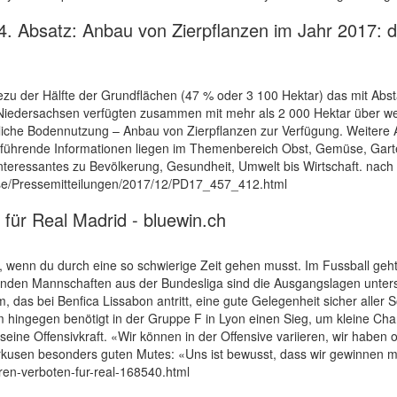
Absatz: Anbau von Zierpflanzen im Jahr 2017: deu
ezu der Hälfte der Grundflächen (47 % oder 3 100 Hektar) das mit Ab
iedersachsen verfügten zusammen mit mehr als 2 000 Hektar über wei
tliche Bodennutzung – Anbau von Zierpflanzen zur Verfügung. Weitere A
rführende Informationen liegen im Themenbereich Obst, Gemüse, Garte
Interessantes zu Bevölkerung, Gesundheit, Umwelt bis Wirtschaft. nach
sse/Pressemitteilungen/2017/12/PD17_457_412.html
für Real Madrid - bluewin.ch
ach, wenn du durch eine so schwierige Zeit gehen musst. Im Fussball g
enden Mannschaften aus der Bundesliga sind die Ausgangslagen unter
das bei Benfica Lissabon antritt, eine gute Gelegenheit sicher aller 
hingegen benötigt in der Gruppe F in Lyon einen Sieg, um kleine Chan
eine Offensivkraft. «Wir können in der Offensive variieren, wir haben 
erkusen besonders guten Mutes: «Uns ist bewusst, dass wir gewinnen m
ieren-verboten-fur-real-168540.html