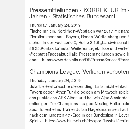
Pressemitteilungen - KORREKTUR im 4. 
Jahren - Statistisches Bundesamt
Thursday, January 24, 2019
Fläche mit ein. Nordrhein-Westfalen war 2017 mit nah
Zierpflanzenanbau. Bayern, Baden-Württemberg und N
stehen in der Fachserie 3, Reihe 3.1.6 „Landwirtschaf
86 35,Kontaktformular Weiteres Ergebnisse und weite
@destatisTagesaktuell alle Pressemitteilungen sowie 
oben...https://www.destatis.de/DE/PresseService/Pre
Champions League: Verlieren verboten 
Thursday, January 24, 2019
Solari: «Real brauchte diesen Sieg. Es ist nicht einf
Favorit gegen AthenFür die beiden am Mittwoch spiel
das punktelose AEK Athen und hat wie Ajax Amsterdam, 
entledigen.Der Champions-League-Neuling Hoffenheim 
aus. Hoffenheims Trainer Julian Nagelsmann setzt auf s
nach dem jüngsten 4:1-Sieg in der Bundesliga in Lev
Spiel.»...https://www.bluewin.ch/de/sport/fussball/verl