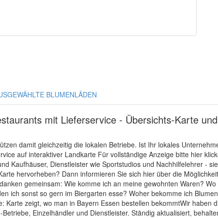
USGEWÄHLTE BLUMENLÄDEN
staurants mit Lieferservice - Übersichts-Karte un
tzen damit gleichzeitig die lokalen Betriebe. Ist Ihr lokales Unterne
ice auf interaktiver Landkarte Für vollständige Anzeige bitte hier klic
Kaufhäuser, Dienstleister wie Sportstudios und Nachhilfelehrer - sie
Karte hervorheben? Dann informieren Sie sich hier über die Möglichk
edanken gemeinsam: Wie komme ich an meine gewohnten Waren? Wo kann
den ich sonst so gern im Biergarten esse? Woher bekomme ich Blumen
 Karte zeigt, wo man in Bayern Essen bestellen bekommtWir haben die 
-Betriebe, Einzelhändler und Dienstleister. Ständig aktualisiert, behalt