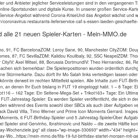
ler und Anbieter jeglicher Serviceleistungen sind in den vergangenen
nline-Sportstunden und digitale Kurse. In unserer großen Service-Karte
gt Service-Angebot während Corona-KriseUnd das Angebot wächst und 
yern/coronavirus-restaurants-lieferservice-caf-s-essen-laeden-geschaef
ind alle 21 neuen Spieler-Karten - Mein-MMO.de
ho, 91, FC BarcelonaZOM: Leroy Sane, 90, Manchester CityZOM: Dougl
mes, 87, FC SevillaZDM: Kalidou Koulibaly, 92, SSC NeapelZDM: Th
er CityIV: Axel Witsel, 88, Borussia DortmundIV: Theo Hernandez, 86, 
achen sich bemerkbar: Die Spielerpositionen wurden ordentlich durchge
ine Stürmerkarte. Dazu dürft Ihr Mo Salah links verteidigen lassen oder 
, könnte derweil im rechten Mittelfeld spielen. Alle Inhalte zum FUT-Bi
n, an denen Ihr Euch bislang in FUT 19 eingeloggt habt. 1 – 8 Tage: 
kot116 – 162 Tage: Ein Seltene-Mega-Set + Trikot163+ Tage: Ein Ultima
y: FUT-Jahrestag-Spieler: Es werden Spieler veröffentlicht, die sich in
rden während des Events sowohl über SBCs als auch über Aufgaben ve
hback David Villa, Timo Werner und Prime Icon Moments Gerrard. Insg
-Moments, 6 FUT-Birthday-Spieler und 5 Jahrestag-SpielerÜber Aufgaben
rei Spieler sind Gervinho, Ibrahimovic und Naldo – die zweite Hälfte k
-Wochenziele.jpg" alt class="wp-image-330693" width="434" height="3
Wo...https://mein-mmo.de/fifa-19-fut-birthday-startet-morgen-mit-g