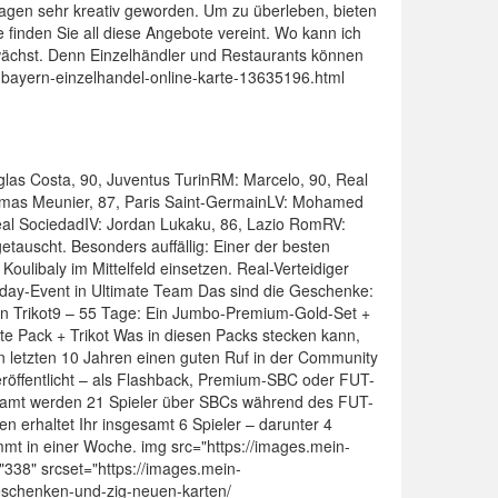
 Tagen sehr kreativ geworden. Um zu überleben, bieten
 finden Sie all diese Angebote vereint. Wo kann ich
wächst. Denn Einzelhändler und Restaurants können
te-bayern-einzelhandel-online-karte-13635196.html
as Costa, 90, Juventus TurinRM: Marcelo, 90, Real
omas Meunier, 87, Paris Saint-GermainLV: Mohamed
Real SociedadIV: Jordan Lukaku, 86, Lazio RomRV:
tauscht. Besonders auffällig: Einer der besten
Koulibaly im Mittelfeld einsetzen. Real-Verteidiger
rthday-Event in Ultimate Team Das sind die Geschenke:
Ein Trikot9 – 55 Tage: Ein Jumbo-Premium-Gold-Set +
te Pack + Trikot Was in diesen Packs stecken kann,
 den letzten 10 Jahren einen guten Ruf in der Community
röffentlicht – als Flashback, Premium-SBC oder FUT-
esamt werden 21 Spieler über SBCs während des FUT-
 erhaltet Ihr insgesamt 6 Spieler – darunter 4
ommt in einer Woche. img src="https://images.mein-
38" srcset="https://images.mein-
eschenken-und-zig-neuen-karten/