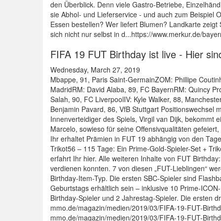
den Überblick. Denn viele Gastro-Betriebe, Einzelhänd
sie Abhol- und Lieferservice - und auch zum Beispiel O
Essen bestellen? Wer liefert Blumen? Landkarte zei
sich nicht nur selbst in d...https://www.merkur.de/ba
FIFA 19 FUT Birthday ist live - Hier s
Wednesday, March 27, 2019
Mbappe, 91, Paris Saint-GermainZOM: Phillipe Coutin
MadridRM: David Alaba, 89, FC BayernRM: Quincy Pro
Salah, 90, FC LiverpoolIV: Kyle Walker, 88, Manchest
Benjamin Pavard, 86, VfB Stuttgart Positionswechsel m
Innenverteidiger des Spiels, Virgil van Dijk, bekommt e
Marcelo, sowieso für seine Offensivqualitäten gefeiert
Ihr erhaltet Prämien in FUT 19 abhängig von den Tage
Trikot56 – 115 Tage: Ein Prime-Gold-Spieler-Set + Tri
erfahrt Ihr hier. Alle weiteren Inhalte von FUT Birthda
verdienen konnten. 7 von diesen „FUT-Lieblingen“ we
Birthday-Item-Typ. Die ersten SBC-Spieler sind Flas
Geburtstags erhältlich sein – inklusive 10 Prime-ICON
Birthday-Spieler und 2 Jahrestag-Spieler. Die ersten d
mmo.de/magazin/medien/2019/03/FIFA-19-FUT-Birthday
mmo.de/magazin/medien/2019/03/FIFA-19-FUT-Birthday-