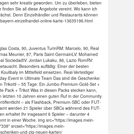
 Tagen sehr kreativ geworden. Um zu überleben, bieten
 finden Sie all diese Angebote vereint. Wo kann ich
wächst. Denn Einzelhändler und Restaurants können
te-bayern-einzelhandel-online-karte-13635196.html
as Costa, 90, Juventus TurinRM: Marcelo, 90, Real
omas Meunier, 87, Paris Saint-GermainLV: Mohamed
Real SociedadIV: Jordan Lukaku, 86, Lazio RomRV:
tauscht. Besonders auffällig: Einer der besten
Koulibaly im Mittelfeld einsetzen. Real-Verteidiger
rthday-Event in Ultimate Team Das sind die Geschenke:
Ein Trikot9 – 55 Tage: Ein Jumbo-Premium-Gold-Set +
te Pack + Trikot Was in diesen Packs stecken kann,
 den letzten 10 Jahren einen guten Ruf in der Community
röffentlicht – als Flashback, Premium-SBC oder FUT-
esamt werden 21 Spieler über SBCs während des FUT-
 erhaltet Ihr insgesamt 6 Spieler – darunter 4
ommt in einer Woche. img src="https://images.mein-
38" srcset="https://images.mein-
eschenken-und-zig-neuen-karten/