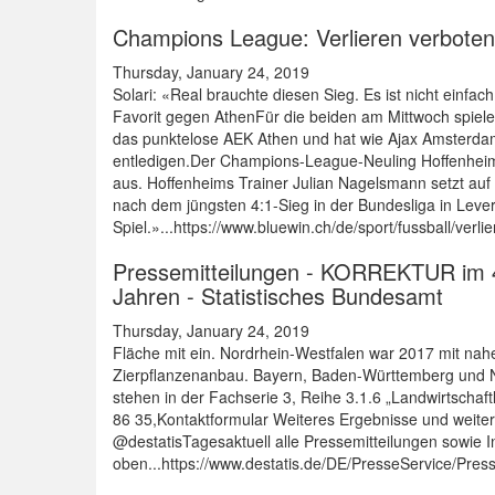
Champions League: Verlieren verboten 
Thursday, January 24, 2019
Solari: «Real brauchte diesen Sieg. Es ist nicht einf
Favorit gegen AthenFür die beiden am Mittwoch spiel
das punktelose AEK Athen und hat wie Ajax Amsterdam, 
entledigen.Der Champions-League-Neuling Hoffenheim 
aus. Hoffenheims Trainer Julian Nagelsmann setzt auf s
nach dem jüngsten 4:1-Sieg in der Bundesliga in Lev
Spiel.»...https://www.bluewin.ch/de/sport/fussball/verl
Pressemitteilungen - KORREKTUR im 4. 
Jahren - Statistisches Bundesamt
Thursday, January 24, 2019
Fläche mit ein. Nordrhein-Westfalen war 2017 mit nah
Zierpflanzenanbau. Bayern, Baden-Württemberg und N
stehen in der Fachserie 3, Reihe 3.1.6 „Landwirtschaf
86 35,Kontaktformular Weiteres Ergebnisse und weite
@destatisTagesaktuell alle Pressemitteilungen sowie 
oben...https://www.destatis.de/DE/PresseService/Pre