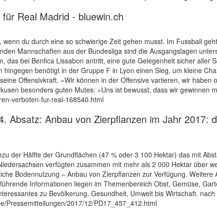
für Real Madrid - bluewin.ch
ach, wenn du durch eine so schwierige Zeit gehen musst. Im Fussball g
enden Mannschaften aus der Bundesliga sind die Ausgangslagen unter
das bei Benfica Lissabon antritt, eine gute Gelegenheit sicher aller 
hingegen benötigt in der Gruppe F in Lyon einen Sieg, um kleine Chan
eine Offensivkraft. «Wir können in der Offensive variieren, wir haben 
erkusen besonders guten Mutes: «Uns ist bewusst, dass wir gewinnen m
ieren-verboten-fur-real-168540.html
Absatz: Anbau von Zierpflanzen im Jahr 2017: deu
ezu der Hälfte der Grundflächen (47 % oder 3 100 Hektar) das mit Ab
iedersachsen verfügten zusammen mit mehr als 2 000 Hektar über wei
tliche Bodennutzung – Anbau von Zierpflanzen zur Verfügung. Weitere A
rführende Informationen liegen im Themenbereich Obst, Gemüse, Garte
Interessantes zu Bevölkerung, Gesundheit, Umwelt bis Wirtschaft. nach
sse/Pressemitteilungen/2017/12/PD17_457_412.html