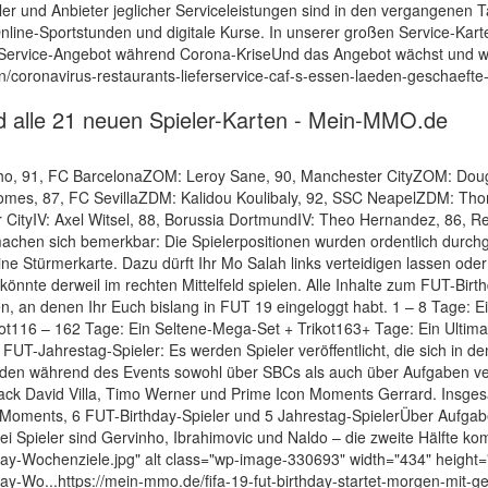
ler und Anbieter jeglicher Serviceleistungen sind in den vergangenen
nline-Sportstunden und digitale Kurse. In unserer großen Service-Karte
gt Service-Angebot während Corona-KriseUnd das Angebot wächst und 
yern/coronavirus-restaurants-lieferservice-caf-s-essen-laeden-geschaef
ind alle 21 neuen Spieler-Karten - Mein-MMO.de
ho, 91, FC BarcelonaZOM: Leroy Sane, 90, Manchester CityZOM: Dougl
mes, 87, FC SevillaZDM: Kalidou Koulibaly, 92, SSC NeapelZDM: Th
er CityIV: Axel Witsel, 88, Borussia DortmundIV: Theo Hernandez, 86, 
achen sich bemerkbar: Die Spielerpositionen wurden ordentlich durchge
ine Stürmerkarte. Dazu dürft Ihr Mo Salah links verteidigen lassen oder 
, könnte derweil im rechten Mittelfeld spielen. Alle Inhalte zum FUT-Bi
n, an denen Ihr Euch bislang in FUT 19 eingeloggt habt. 1 – 8 Tage: 
kot116 – 162 Tage: Ein Seltene-Mega-Set + Trikot163+ Tage: Ein Ultima
y: FUT-Jahrestag-Spieler: Es werden Spieler veröffentlicht, die sich in
rden während des Events sowohl über SBCs als auch über Aufgaben ve
hback David Villa, Timo Werner und Prime Icon Moments Gerrard. Insg
-Moments, 6 FUT-Birthday-Spieler und 5 Jahrestag-SpielerÜber Aufgaben
rei Spieler sind Gervinho, Ibrahimovic und Naldo – die zweite Hälfte k
-Wochenziele.jpg" alt class="wp-image-330693" width="434" height="3
Wo...https://mein-mmo.de/fifa-19-fut-birthday-startet-morgen-mit-g