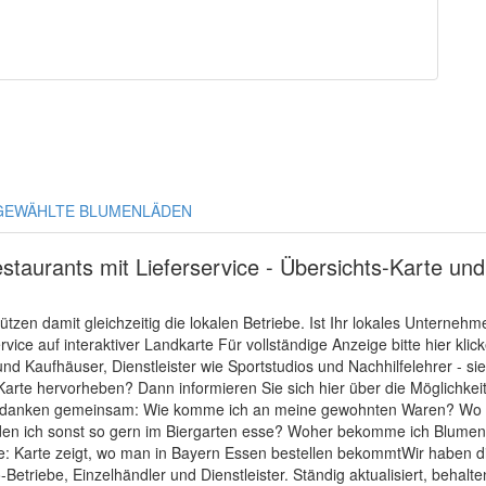
GEWÄHLTE BLUMENLÄDEN
staurants mit Lieferservice - Übersichts-Karte un
tzen damit gleichzeitig die lokalen Betriebe. Ist Ihr lokales Unterne
ice auf interaktiver Landkarte Für vollständige Anzeige bitte hier klic
Kaufhäuser, Dienstleister wie Sportstudios und Nachhilfelehrer - sie
Karte hervorheben? Dann informieren Sie sich hier über die Möglichk
edanken gemeinsam: Wie komme ich an meine gewohnten Waren? Wo kann
den ich sonst so gern im Biergarten esse? Woher bekomme ich Blumen
 Karte zeigt, wo man in Bayern Essen bestellen bekommtWir haben die 
-Betriebe, Einzelhändler und Dienstleister. Ständig aktualisiert, behalt