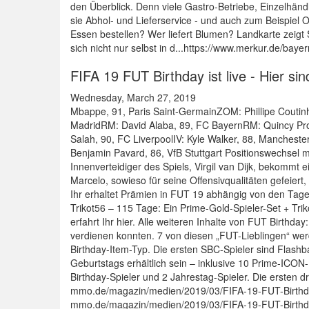
den Überblick. Denn viele Gastro-Betriebe, Einzelhänd
sie Abhol- und Lieferservice - und auch zum Beispiel O
Essen bestellen? Wer liefert Blumen? Landkarte zei
sich nicht nur selbst in d...https://www.merkur.de/ba
FIFA 19 FUT Birthday ist live - Hier s
Wednesday, March 27, 2019
Mbappe, 91, Paris Saint-GermainZOM: Phillipe Coutin
MadridRM: David Alaba, 89, FC BayernRM: Quincy Pro
Salah, 90, FC LiverpoolIV: Kyle Walker, 88, Manchest
Benjamin Pavard, 86, VfB Stuttgart Positionswechsel m
Innenverteidiger des Spiels, Virgil van Dijk, bekommt e
Marcelo, sowieso für seine Offensivqualitäten gefeiert
Ihr erhaltet Prämien in FUT 19 abhängig von den Tage
Trikot56 – 115 Tage: Ein Prime-Gold-Spieler-Set + Tri
erfahrt Ihr hier. Alle weiteren Inhalte von FUT Birthda
verdienen konnten. 7 von diesen „FUT-Lieblingen“ we
Birthday-Item-Typ. Die ersten SBC-Spieler sind Flas
Geburtstags erhältlich sein – inklusive 10 Prime-ICON
Birthday-Spieler und 2 Jahrestag-Spieler. Die ersten d
mmo.de/magazin/medien/2019/03/FIFA-19-FUT-Birthday
mmo.de/magazin/medien/2019/03/FIFA-19-FUT-Birthday-