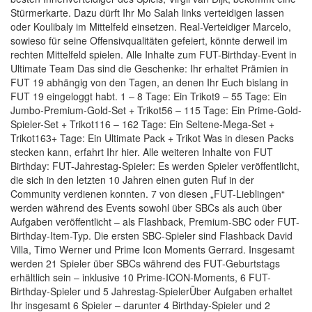
Stürmerkarte. Dazu dürft Ihr Mo Salah links verteidigen lassen
oder Koulibaly im Mittelfeld einsetzen. Real-Verteidiger Marcelo,
sowieso für seine Offensivqualitäten gefeiert, könnte derweil im
rechten Mittelfeld spielen. Alle Inhalte zum FUT-Birthday-Event in
Ultimate Team Das sind die Geschenke: Ihr erhaltet Prämien in
FUT 19 abhängig von den Tagen, an denen Ihr Euch bislang in
FUT 19 eingeloggt habt. 1 – 8 Tage: Ein Trikot9 – 55 Tage: Ein
Jumbo-Premium-Gold-Set + Trikot56 – 115 Tage: Ein Prime-Gold-
Spieler-Set + Trikot116 – 162 Tage: Ein Seltene-Mega-Set +
Trikot163+ Tage: Ein Ultimate Pack + Trikot Was in diesen Packs
stecken kann, erfahrt Ihr hier. Alle weiteren Inhalte von FUT
Birthday: FUT-Jahrestag-Spieler: Es werden Spieler veröffentlicht,
die sich in den letzten 10 Jahren einen guten Ruf in der
Community verdienen konnten. 7 von diesen „FUT-Lieblingen“
werden während des Events sowohl über SBCs als auch über
Aufgaben veröffentlicht – als Flashback, Premium-SBC oder FUT-
Birthday-Item-Typ. Die ersten SBC-Spieler sind Flashback David
Villa, Timo Werner und Prime Icon Moments Gerrard. Insgesamt
werden 21 Spieler über SBCs während des FUT-Geburtstags
erhältlich sein – inklusive 10 Prime-ICON-Moments, 6 FUT-
Birthday-Spieler und 5 Jahrestag-SpielerÜber Aufgaben erhaltet
Ihr insgesamt 6 Spieler – darunter 4 Birthday-Spieler und 2