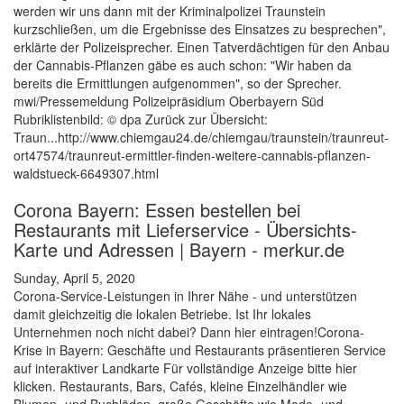
werden wir uns dann mit der Kriminalpolizei Traunstein
kurzschließen, um die Ergebnisse des Einsatzes zu besprechen",
erklärte der Polizeisprecher. Einen Tatverdächtigen für den Anbau
der Cannabis-Pflanzen gäbe es auch schon: "Wir haben da
bereits die Ermittlungen aufgenommen", so der Sprecher.
mwi/Pressemeldung Polizeipräsidium Oberbayern Süd
Rubriklistenbild: © dpa Zurück zur Übersicht:
Traun...http://www.chiemgau24.de/chiemgau/traunstein/traunreut-
ort47574/traunreut-ermittler-finden-weitere-cannabis-pflanzen-
waldstueck-6649307.html
Corona Bayern: Essen bestellen bei
Restaurants mit Lieferservice - Übersichts-
Karte und Adressen | Bayern - merkur.de
Sunday, April 5, 2020
Corona-Service-Leistungen in Ihrer Nähe - und unterstützen
damit gleichzeitig die lokalen Betriebe. Ist Ihr lokales
Unternehmen noch nicht dabei? Dann hier eintragen!Corona-
Krise in Bayern: Geschäfte und Restaurants präsentieren Service
auf interaktiver Landkarte Für vollständige Anzeige bitte hier
klicken. Restaurants, Bars, Cafés, kleine Einzelhändler wie