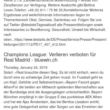
Reihe 3.1.6 „Landwirtschaftliche Bodennutzung – Anbau von
Zierpflanzen zur Verfügung. Weitere Auskünfte gibt:Bettina
Leven,Telefon: +49 (0) 611 / 75 86 35,Kontaktformular Weiteres
Ergebnisse und weiterführende Informationen liegen im
Themenbereich Obst, Gemüse, Gartenbau vor. Folgen Sie uns
auf Twitter @destatisTagesaktuell alle Pressemitteilungen sowie
Interessantes zu Bevölkerung, Gesundheit, Umwelt bis Wirtschaft.
nach
oben...https://www.destatis.de/DE/PresseService/Presse/Pressemi
tteilungen/2017/12/PD17_457_412.html
Champions League: Verlieren verboten für
Real Madrid - bluewin.ch
Thursday, January 24, 2019
Solari: «Real brauchte diesen Sieg. Es ist nicht einfach, wenn du
durch eine so schwierige Zeit gehen musst. Im Fussball geht es
um Kopf, Gefühle und Selbstvertrauen.»Bayern Favorit gegen
AthenFür die beiden am Mittwoch spielenden Mannschaften aus
der Bundesliga sind die Ausgangslagen unterschiedlich. Bayern
München empfängt in der Gruppe E das punktelose AEK Athen
und hat wie Ajax Amsterdam, das bei Benfica Lissabon antritt,
eine gute Gelegenheit sicher aller Sorgen um das Erreichen der