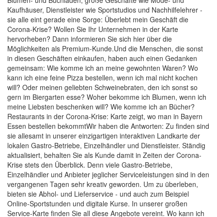
Blumen- und Buchläden, große Geschäfte wie Mode- und
Kaufhäuser, Dienstleister wie Sportstudios und Nachhilfelehrer -
sie alle eint gerade eine Sorge: Überlebt mein Geschäft die
Corona-Krise? Wollen Sie Ihr Unternehmen in der Karte
hervorheben? Dann informieren Sie sich hier über die
Möglichkeiten als Premium-Kunde.Und die Menschen, die sonst
in diesen Geschäften einkaufen, haben auch einen Gedanken
gemeinsam: Wie komme ich an meine gewohnten Waren? Wo
kann ich eine feine Pizza bestellen, wenn ich mal nicht kochen
will? Oder meinen geliebten Schweinebraten, den ich sonst so
gern im Biergarten esse? Woher bekomme ich Blumen, wenn ich
meine Liebsten beschenken will? Wie komme ich an Bücher?
Restaurants in der Corona-Krise: Karte zeigt, wo man in Bayern
Essen bestellen bekommtWir haben die Antworten: Zu finden sind
sie allesamt in unserer einzigartigen interaktiven Landkarte der
lokalen Gastro-Betriebe, Einzelhändler und Dienstleister. Ständig
aktualisiert, behalten Sie als Kunde damit in Zeiten der Corona-
Krise stets den Überblick. Denn viele Gastro-Betriebe,
Einzelhändler und Anbieter jeglicher Serviceleistungen sind in den
vergangenen Tagen sehr kreativ geworden. Um zu überleben,
bieten sie Abhol- und Lieferservice - und auch zum Beispiel
Online-Sportstunden und digitale Kurse. In unserer großen
Service-Karte finden Sie all diese Angebote vereint. Wo kann ich