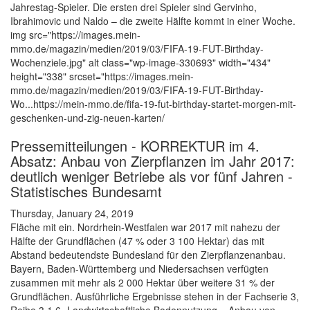
Jahrestag-Spieler. Die ersten drei Spieler sind Gervinho,
Ibrahimovic und Naldo – die zweite Hälfte kommt in einer Woche.
img src="https://images.mein-
mmo.de/magazin/medien/2019/03/FIFA-19-FUT-Birthday-
Wochenziele.jpg" alt class="wp-image-330693" width="434"
height="338" srcset="https://images.mein-
mmo.de/magazin/medien/2019/03/FIFA-19-FUT-Birthday-
Wo...https://mein-mmo.de/fifa-19-fut-birthday-startet-morgen-mit-
geschenken-und-zig-neuen-karten/
Pressemitteilungen - KORREKTUR im 4.
Absatz: Anbau von Zierpflanzen im Jahr 2017:
deutlich weniger Betriebe als vor fünf Jahren -
Statistisches Bundesamt
Thursday, January 24, 2019
Fläche mit ein. Nordrhein-Westfalen war 2017 mit nahezu der
Hälfte der Grundflächen (47 % oder 3 100 Hektar) das mit
Abstand bedeutendste Bundesland für den Zierpflanzenanbau.
Bayern, Baden-Württemberg und Niedersachsen verfügten
zusammen mit mehr als 2 000 Hektar über weitere 31 % der
Grundflächen. Ausführliche Ergebnisse stehen in der Fachserie 3,