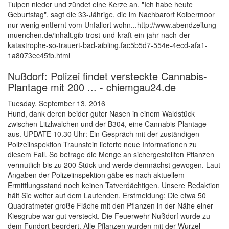
Tulpen nieder und zündet eine Kerze an. "Ich habe heute
Geburtstag", sagt die 33-Jährige, die im Nachbarort Kolbermoor
nur wenig entfernt vom Unfallort wohn...http://www.abendzeitung-
muenchen.de/inhalt.gib-trost-und-kraft-ein-jahr-nach-der-
katastrophe-so-trauert-bad-aibling.fac5b5d7-554e-4ecd-afa1-
1a8073ec45fb.html
Nußdorf: Polizei findet versteckte Cannabis-
Plantage mit 200 ... - chiemgau24.de
Tuesday, September 13, 2016
Hund, dank deren beider guter Nasen in einem Waldstück
zwischen Litzlwalchen und der B304, eine Cannabis-Plantage
aus. UPDATE 10.30 Uhr: Ein Gespräch mit der zuständigen
Polizeiinspektion Traunstein lieferte neue Informationen zu
diesem Fall. So betrage die Menge an sichergestellten Pflanzen
vermutlich bis zu 200 Stück und werde demnächst gewogen. Laut
Angaben der Polizeiinspektion gäbe es nach aktuellem
Ermittlungsstand noch keinen Tatverdächtigen. Unsere Redaktion
hält Sie weiter auf dem Laufenden. Erstmeldung: Die etwa 50
Quadratmeter große Fläche mit den Pflanzen in der Nähe einer
Kiesgrube war gut versteckt. Die Feuerwehr Nußdorf wurde zu
dem Fundort beordert. Alle Pflanzen wurden mit der Wurzel