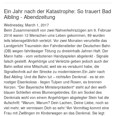
Ein Jahr nach der Katastrophe: So trauert Bad
Aibling - Abendzeitung
Wednesday, March 1, 2017
Beim Zusammenstoß von zwei Nahverkehrszügen am 9. Februar
2016 waren 12 Menschen ums Leben gekommen, 89 wurden
teils lebensgefährlich verletzt. Vor zwei Monaten verurteilte das
Landgericht Traunstein den Fahrdienstleiter der Deutschen Bahn
(DB) wegen fahrlässiger Tötung zu dreieinhalb Jahren Haft. Der
Mann hatte - vom verbotenen Handyspielen abgelenkt - Signale
falsch gestellt. Angehörige und Verletzte geben jedoch auch der
Bahn selbst eine Mitschuld, weil sie es versäumt habe, die
Signaltechnik auf der Strecke zu modernisieren.Ein Jahr nach
Bad Aibling: Und die Bahn tut – nichtsAm Denkmal - es ist ein
rostiger Eisenkoloss - liegen Tulpen und Rosen, es brennen
Kerzen. "Der Bayerische Ministerpräsident" steht auf den weiß-
blauen Schleifen eines Blumengebindes. Ein am Sockel des
Denkmals wohl von einem Angehörigen abgelegter Stein hat die
Aufschrift: "Warum, Warum? Dein Lachen, Deine Liebe, noch so
viel mehr, wir vermissen Dich so sehr."Am Vormittag kommt eine
Frau mit Zwillingen im Kinderwagen an das Denkmal. Sie legt