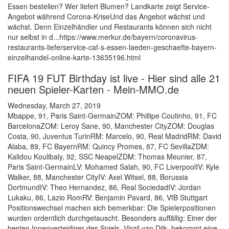
Essen bestellen? Wer liefert Blumen? Landkarte zeigt Service-
Angebot während Corona-KriseUnd das Angebot wächst und
wächst. Denn Einzelhändler und Restaurants können sich nicht
nur selbst in d...https://www.merkur.de/bayern/coronavirus-
restaurants-lieferservice-caf-s-essen-laeden-geschaefte-bayern-
einzelhandel-online-karte-13635196.html
FIFA 19 FUT Birthday ist live - Hier sind alle 21
neuen Spieler-Karten - Mein-MMO.de
Wednesday, March 27, 2019
Mbappe, 91, Paris Saint-GermainZOM: Phillipe Coutinho, 91, FC
BarcelonaZOM: Leroy Sane, 90, Manchester CityZOM: Douglas
Costa, 90, Juventus TurinRM: Marcelo, 90, Real MadridRM: David
Alaba, 89, FC BayernRM: Quincy Promes, 87, FC SevillaZDM:
Kalidou Koulibaly, 92, SSC NeapelZDM: Thomas Meunier, 87,
Paris Saint-GermainLV: Mohamed Salah, 90, FC LiverpoolIV: Kyle
Walker, 88, Manchester CityIV: Axel Witsel, 88, Borussia
DortmundIV: Theo Hernandez, 86, Real SociedadIV: Jordan
Lukaku, 86, Lazio RomRV: Benjamin Pavard, 86, VfB Stuttgart
Positionswechsel machen sich bemerkbar: Die Spielerpositionen
wurden ordentlich durchgetauscht. Besonders auffällig: Einer der
besten Innenverteidiger des Spiels, Virgil van Dijk, bekommt eine