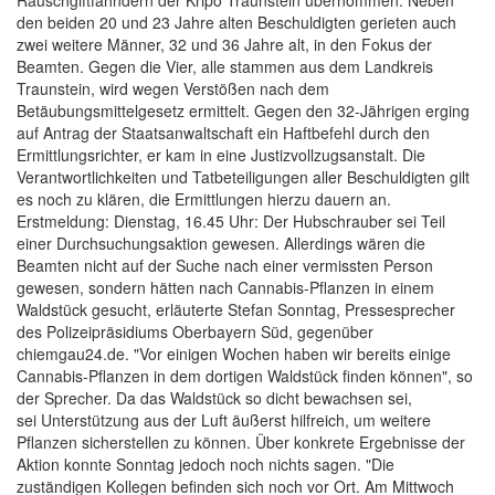
Rauschgiftfahndern der Kripo Traunstein übernommen. Neben
den beiden 20 und 23 Jahre alten Beschuldigten gerieten auch
zwei weitere Männer, 32 und 36 Jahre alt, in den Fokus der
Beamten. Gegen die Vier, alle stammen aus dem Landkreis
Traunstein, wird wegen Verstößen nach dem
Betäubungsmittelgesetz ermittelt. Gegen den 32-Jährigen erging
auf Antrag der Staatsanwaltschaft ein Haftbefehl durch den
Ermittlungsrichter, er kam in eine Justizvollzugsanstalt. Die
Verantwortlichkeiten und Tatbeteiligungen aller Beschuldigten gilt
es noch zu klären, die Ermittlungen hierzu dauern an.
Erstmeldung: Dienstag, 16.45 Uhr: Der Hubschrauber sei Teil
einer Durchsuchungsaktion gewesen. Allerdings wären die
Beamten nicht auf der Suche nach einer vermissten Person
gewesen, sondern hätten nach Cannabis-Pflanzen in einem
Waldstück gesucht, erläuterte Stefan Sonntag, Pressesprecher
des Polizeipräsidiums Oberbayern Süd, gegenüber
chiemgau24.de. "Vor einigen Wochen haben wir bereits einige
Cannabis-Pflanzen in dem dortigen Waldstück finden können", so
der Sprecher. Da das Waldstück so dicht bewachsen sei,
sei Unterstützung aus der Luft äußerst hilfreich, um weitere
Pflanzen sicherstellen zu können. Über konkrete Ergebnisse der
Aktion konnte Sonntag jedoch noch nichts sagen. "Die
zuständigen Kollegen befinden sich noch vor Ort. Am Mittwoch