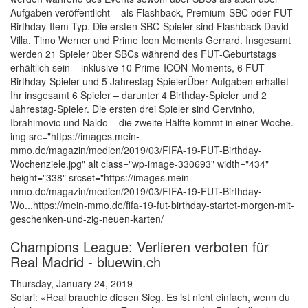
Aufgaben veröffentlicht – als Flashback, Premium-SBC oder FUT-
Birthday-Item-Typ. Die ersten SBC-Spieler sind Flashback David
Villa, Timo Werner und Prime Icon Moments Gerrard. Insgesamt
werden 21 Spieler über SBCs während des FUT-Geburtstags
erhältlich sein – inklusive 10 Prime-ICON-Moments, 6 FUT-
Birthday-Spieler und 5 Jahrestag-SpielerÜber Aufgaben erhaltet
Ihr insgesamt 6 Spieler – darunter 4 Birthday-Spieler und 2
Jahrestag-Spieler. Die ersten drei Spieler sind Gervinho,
Ibrahimovic und Naldo – die zweite Hälfte kommt in einer Woche.
img src="https://images.mein-
mmo.de/magazin/medien/2019/03/FIFA-19-FUT-Birthday-
Wochenziele.jpg" alt class="wp-image-330693" width="434"
height="338" srcset="https://images.mein-
mmo.de/magazin/medien/2019/03/FIFA-19-FUT-Birthday-
Wo...https://mein-mmo.de/fifa-19-fut-birthday-startet-morgen-mit-
geschenken-und-zig-neuen-karten/
Champions League: Verlieren verboten für
Real Madrid - bluewin.ch
Thursday, January 24, 2019
Solari: «Real brauchte diesen Sieg. Es ist nicht einfach, wenn du