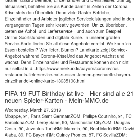
lokalen Gastro-Betriebe, Einzelhändler und Dienstleister. Ständig
aktualisiert, behalten Sie als Kunde damit in Zeiten der Corona-
Krise stets den Überblick. Denn viele Gastro-Betriebe,
Einzelhändler und Anbieter jeglicher Serviceleistungen sind in den
vergangenen Tagen sehr kreativ geworden. Um zu überleben,
bieten sie Abhol- und Lieferservice - und auch zum Beispiel
Online-Sportstunden und digitale Kurse. In unserer großen
Service-Karte finden Sie all diese Angebote vereint. Wo kann ich
Essen bestellen? Wer liefert Blumen? Landkarte zeigt Service-
Angebot während Corona-KriseUnd das Angebot wächst und
wächst. Denn Einzelhändler und Restaurants können sich nicht
nur selbst in d...https://www.merkur.de/bayern/coronavirus-
restaurants-lieferservice-caf-s-essen-laeden-geschaefte-bayern-
einzelhandel-online-karte-13635196.html
FIFA 19 FUT Birthday ist live - Hier sind alle 21
neuen Spieler-Karten - Mein-MMO.de
Wednesday, March 27, 2019
Mbappe, 91, Paris Saint-GermainZOM: Phillipe Coutinho, 91, FC
BarcelonaZOM: Leroy Sane, 90, Manchester CityZOM: Douglas
Costa, 90, Juventus TurinRM: Marcelo, 90, Real MadridRM: David
Alaba, 89, FC BayernRM: Quincy Promes, 87, FC SevillaZDM: