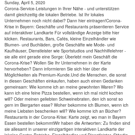
Sunday, April 5, 2020
Corona-Service-Leistungen in Ihrer Nähe - und unterstützen
damit gleichzeitig die lokalen Betriebe. Ist Ihr lokales
Unternehmen noch nicht dabei? Dann hier eintragen!Corona-
Krise in Bayern: Geschäfte und Restaurants präsentieren Service
auf interaktiver Landkarte Für vollständige Anzeige bitte hier
klicken. Restaurants, Bars, Cafés, kleine Einzelhändler wie
Blumen- und Buchläden, große Geschäfte wie Mode- und
Kaufhäuser, Dienstleister wie Sportstudios und Nachhilfelehrer -
sie alle eint gerade eine Sorge: Überlebt mein Geschäft die
Corona-Krise? Wollen Sie Ihr Unternehmen in der Karte
hervorheben? Dann informieren Sie sich hier über die
Möglichkeiten als Premium-Kunde.Und die Menschen, die sonst
in diesen Geschäften einkaufen, haben auch einen Gedanken
gemeinsam: Wie komme ich an meine gewohnten Waren? Wo
kann ich eine feine Pizza bestellen, wenn ich mal nicht kochen
will? Oder meinen geliebten Schweinebraten, den ich sonst so
gern im Biergarten esse? Woher bekomme ich Blumen, wenn ich
meine Liebsten beschenken will? Wie komme ich an Bücher?
Restaurants in der Corona-Krise: Karte zeigt, wo man in Bayern
Essen bestellen bekommtWir haben die Antworten: Zu finden sind
sie allesamt in unserer einzigartigen interaktiven Landkarte der