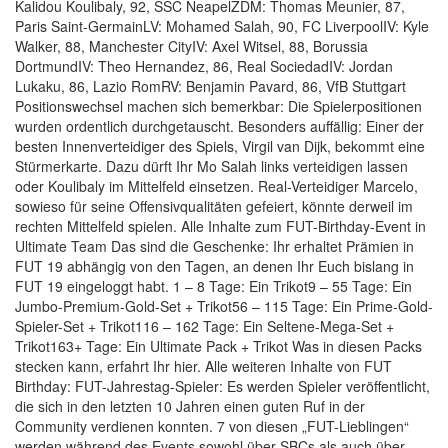
Kalidou Koulibaly, 92, SSC NeapelZDM: Thomas Meunier, 87,
Paris Saint-GermainLV: Mohamed Salah, 90, FC LiverpoolIV: Kyle
Walker, 88, Manchester CityIV: Axel Witsel, 88, Borussia
DortmundIV: Theo Hernandez, 86, Real SociedadIV: Jordan
Lukaku, 86, Lazio RomRV: Benjamin Pavard, 86, VfB Stuttgart
Positionswechsel machen sich bemerkbar: Die Spielerpositionen
wurden ordentlich durchgetauscht. Besonders auffällig: Einer der
besten Innenverteidiger des Spiels, Virgil van Dijk, bekommt eine
Stürmerkarte. Dazu dürft Ihr Mo Salah links verteidigen lassen
oder Koulibaly im Mittelfeld einsetzen. Real-Verteidiger Marcelo,
sowieso für seine Offensivqualitäten gefeiert, könnte derweil im
rechten Mittelfeld spielen. Alle Inhalte zum FUT-Birthday-Event in
Ultimate Team Das sind die Geschenke: Ihr erhaltet Prämien in
FUT 19 abhängig von den Tagen, an denen Ihr Euch bislang in
FUT 19 eingeloggt habt. 1 – 8 Tage: Ein Trikot9 – 55 Tage: Ein
Jumbo-Premium-Gold-Set + Trikot56 – 115 Tage: Ein Prime-Gold-
Spieler-Set + Trikot116 – 162 Tage: Ein Seltene-Mega-Set +
Trikot163+ Tage: Ein Ultimate Pack + Trikot Was in diesen Packs
stecken kann, erfahrt Ihr hier. Alle weiteren Inhalte von FUT
Birthday: FUT-Jahrestag-Spieler: Es werden Spieler veröffentlicht,
die sich in den letzten 10 Jahren einen guten Ruf in der
Community verdienen konnten. 7 von diesen „FUT-Lieblingen“
werden während des Events sowohl über SBCs als auch über