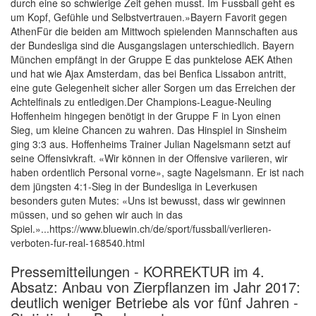
durch eine so schwierige Zeit gehen musst. Im Fussball geht es
um Kopf, Gefühle und Selbstvertrauen.»Bayern Favorit gegen
AthenFür die beiden am Mittwoch spielenden Mannschaften aus
der Bundesliga sind die Ausgangslagen unterschiedlich. Bayern
München empfängt in der Gruppe E das punktelose AEK Athen
und hat wie Ajax Amsterdam, das bei Benfica Lissabon antritt,
eine gute Gelegenheit sicher aller Sorgen um das Erreichen der
Achtelfinals zu entledigen.Der Champions-League-Neuling
Hoffenheim hingegen benötigt in der Gruppe F in Lyon einen
Sieg, um kleine Chancen zu wahren. Das Hinspiel in Sinsheim
ging 3:3 aus. Hoffenheims Trainer Julian Nagelsmann setzt auf
seine Offensivkraft. «Wir können in der Offensive variieren, wir
haben ordentlich Personal vorne», sagte Nagelsmann. Er ist nach
dem jüngsten 4:1-Sieg in der Bundesliga in Leverkusen
besonders guten Mutes: «Uns ist bewusst, dass wir gewinnen
müssen, und so gehen wir auch in das
Spiel.»...https://www.bluewin.ch/de/sport/fussball/verlieren-
verboten-fur-real-168540.html
Pressemitteilungen - KORREKTUR im 4.
Absatz: Anbau von Zierpflanzen im Jahr 2017:
deutlich weniger Betriebe als vor fünf Jahren -