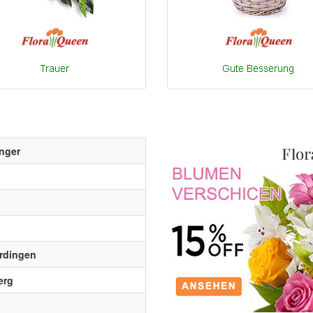
nger
erdingen
erg