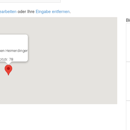
earbeiten
oder Ihre
Eingabe entfernen
.
B
en Heimerdinger
tstr. 78