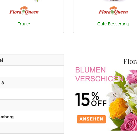
el
 8
emberg