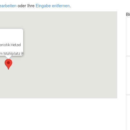
earbeiten
oder Ihre
Eingabe entfernen
.
B
loristik Hetzel
m Mühlplatz 8