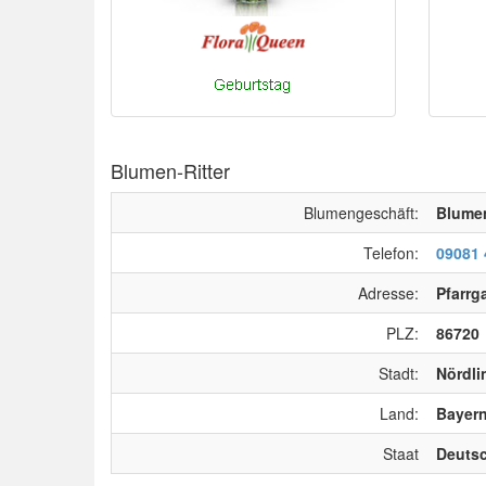
Blumen-Ritter
Blumengeschäft:
Blumen
Telefon:
09081 
Adresse:
Pfarrg
PLZ:
86720
Stadt:
Nördli
Land:
Bayer
Staat
Deuts