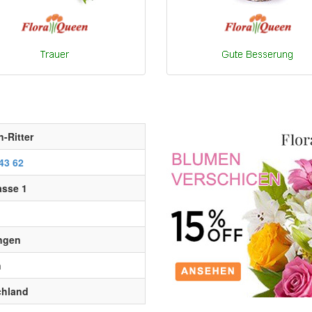
-Ritter
43 62
asse 1
ngen
n
chland