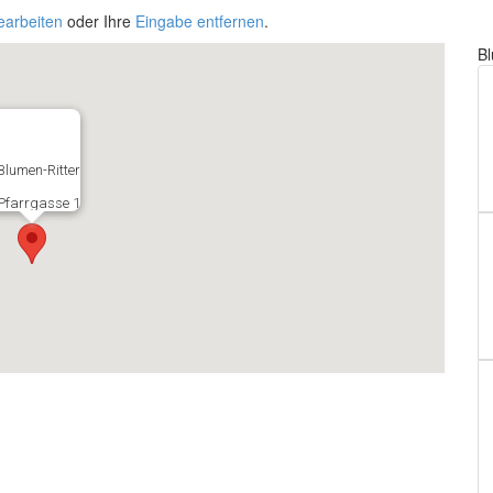
earbeiten
oder Ihre
Eingabe entfernen
.
B
Blumen-Ritter
Pfarrgasse 1