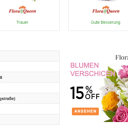
58
gstraße)