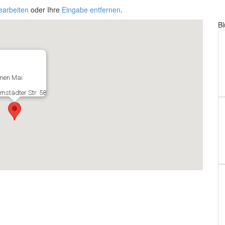
earbeiten
oder Ihre
Eingabe entfernen
.
B
men Mai
mstädter Str. 58