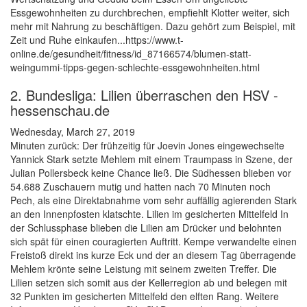
Essgewohnheiten zu durchbrechen, empfiehlt Klotter weiter, sich
mehr mit Nahrung zu beschäftigen. Dazu gehört zum Beispiel, mit
Zeit und Ruhe einkaufen...https://www.t-
online.de/gesundheit/fitness/id_87166574/blumen-statt-
weingummi-tipps-gegen-schlechte-essgewohnheiten.html
2. Bundesliga: Lilien überraschen den HSV -
hessenschau.de
Wednesday, March 27, 2019
Minuten zurück: Der frühzeitig für Joevin Jones eingewechselte
Yannick Stark setzte Mehlem mit einem Traumpass in Szene, der
Julian Pollersbeck keine Chance ließ. Die Südhessen blieben vor
54.688 Zuschauern mutig und hatten nach 70 Minuten noch
Pech, als eine Direktabnahme vom sehr auffällig agierenden Stark
an den Innenpfosten klatschte. Lilien im gesicherten Mittelfeld In
der Schlussphase blieben die Lilien am Drücker und belohnten
sich spät für einen couragierten Auftritt. Kempe verwandelte einen
Freistoß direkt ins kurze Eck und der an diesem Tag überragende
Mehlem krönte seine Leistung mit seinem zweiten Treffer. Die
Lilien setzen sich somit aus der Kellerregion ab und belegen mit
32 Punkten im gesicherten Mittelfeld den elften Rang. Weitere