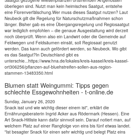
Saatgut gezogene Wiesenpflanzen ortsfremden Artgenossen
überlegen sind. Nutzt man kein heimisches Saatgut, entstehe
eine Florenverfälschung.Wer muss dieses Saatgut nutzen? Laut
Neubeck gilt die Regelung für Naturschutzmaßnahmen schon
länger. Bisher gab es eine Übergangsregelung und Regiosaatgut
war lediglich empfohlen – die genaue Ausgestaltung wird derzeit
noch überprüft. Wenn also ein Landwirt oder die Gemeinde auf
Feldwegen und Feldsäumen einsät, soll Regiosaat genutzt
werden. Das kann auch gefördert werden, so Neubeck. Wo gibt
es das Saatgut?In Deutschland gibt es
unterschie...https://www.hna.de/lokales/kreis-kassel/kreis-kassel-
ort306256/pflanzen-auf-bluehstreifen-sollen-aus-region-
stammen-13483350.html
Blumen statt Weingummi: Tipps gegen
schlechte Essgewohnheiten - t-online.de
Sunday, January 26, 2020
Snack isst und wie wichtig dieser einem ist", erklärt die
Ernährungsberaterin Ingrid Acker aus Rödermark (Hessen). Eine
Art Snack-Hitliste kann dafür sinnvoll sein. Darauf notiert man, auf
welchem Platz auf einer Rangfolge von eins bis fünf etwas landet.
"Ist besagter Snack für einen sehr wichtig und belegt Platz eins