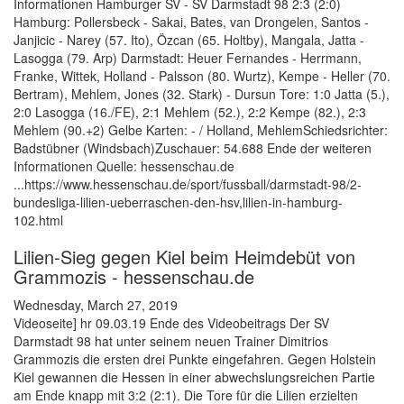
Informationen Hamburger SV - SV Darmstadt 98 2:3 (2:0)
Hamburg: Pollersbeck - Sakai, Bates, van Drongelen, Santos -
Janjicic - Narey (57. Ito), Özcan (65. Holtby), Mangala, Jatta -
Lasogga (79. Arp) Darmstadt: Heuer Fernandes - Herrmann,
Franke, Wittek, Holland - Palsson (80. Wurtz), Kempe - Heller (70.
Bertram), Mehlem, Jones (32. Stark) - Dursun Tore: 1:0 Jatta (5.),
2:0 Lasogga (16./FE), 2:1 Mehlem (52.), 2:2 Kempe (82.), 2:3
Mehlem (90.+2) Gelbe Karten: - / Holland, MehlemSchiedsrichter:
Badstübner (Windsbach)Zuschauer: 54.688 Ende der weiteren
Informationen Quelle: hessenschau.de
...https://www.hessenschau.de/sport/fussball/darmstadt-98/2-
bundesliga-lilien-ueberraschen-den-hsv,lilien-in-hamburg-
102.html
Lilien-Sieg gegen Kiel beim Heimdebüt von
Grammozis - hessenschau.de
Wednesday, March 27, 2019
Videoseite] hr 09.03.19 Ende des Videobeitrags Der SV
Darmstadt 98 hat unter seinem neuen Trainer Dimitrios
Grammozis die ersten drei Punkte eingefahren. Gegen Holstein
Kiel gewannen die Hessen in einer abwechslungsreichen Partie
am Ende knapp mit 3:2 (2:1). Die Tore für die Lilien erzielten