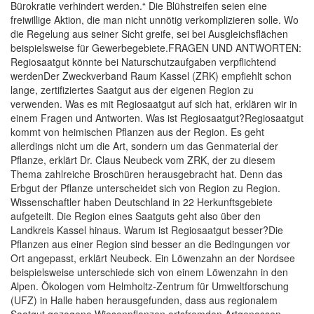
Bürokratie verhindert werden.“ Die Blühstreifen seien eine
freiwillige Aktion, die man nicht unnötig verkomplizieren solle. Wo
die Regelung aus seiner Sicht greife, sei bei Ausgleichsflächen
beispielsweise für Gewerbegebiete.FRAGEN UND ANTWORTEN:
Regiosaatgut könnte bei Naturschutzaufgaben verpflichtend
werdenDer Zweckverband Raum Kassel (ZRK) empfiehlt schon
lange, zertifiziertes Saatgut aus der eigenen Region zu
verwenden. Was es mit Regiosaatgut auf sich hat, erklären wir in
einem Fragen und Antworten. Was ist Regiosaatgut?Regiosaatgut
kommt von heimischen Pflanzen aus der Region. Es geht
allerdings nicht um die Art, sondern um das Genmaterial der
Pflanze, erklärt Dr. Claus Neubeck vom ZRK, der zu diesem
Thema zahlreiche Broschüren herausgebracht hat. Denn das
Erbgut der Pflanze unterscheidet sich von Region zu Region.
Wissenschaftler haben Deutschland in 22 Herkunftsgebiete
aufgeteilt. Die Region eines Saatguts geht also über den
Landkreis Kassel hinaus. Warum ist Regiosaatgut besser?Die
Pflanzen aus einer Region sind besser an die Bedingungen vor
Ort angepasst, erklärt Neubeck. Ein Löwenzahn an der Nordsee
beispielsweise unterschiede sich von einem Löwenzahn in den
Alpen. Ökologen vom Helmholtz-Zentrum für Umweltforschung
(UFZ) in Halle haben herausgefunden, dass aus regionalem