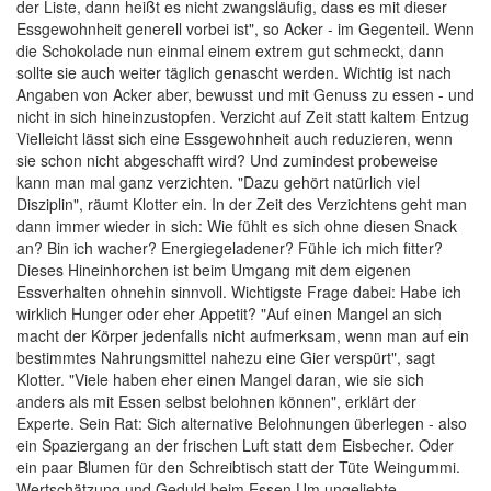
der Liste, dann heißt es nicht zwangsläufig, dass es mit dieser
Essgewohnheit generell vorbei ist", so Acker - im Gegenteil. Wenn
die Schokolade nun einmal einem extrem gut schmeckt, dann
sollte sie auch weiter täglich genascht werden. Wichtig ist nach
Angaben von Acker aber, bewusst und mit Genuss zu essen - und
nicht in sich hineinzustopfen. Verzicht auf Zeit statt kaltem Entzug
Vielleicht lässt sich eine Essgewohnheit auch reduzieren, wenn
sie schon nicht abgeschafft wird? Und zumindest probeweise
kann man mal ganz verzichten. "Dazu gehört natürlich viel
Disziplin", räumt Klotter ein. In der Zeit des Verzichtens geht man
dann immer wieder in sich: Wie fühlt es sich ohne diesen Snack
an? Bin ich wacher? Energiegeladener? Fühle ich mich fitter?
Dieses Hineinhorchen ist beim Umgang mit dem eigenen
Essverhalten ohnehin sinnvoll. Wichtigste Frage dabei: Habe ich
wirklich Hunger oder eher Appetit? "Auf einen Mangel an sich
macht der Körper jedenfalls nicht aufmerksam, wenn man auf ein
bestimmtes Nahrungsmittel nahezu eine Gier verspürt", sagt
Klotter. "Viele haben eher einen Mangel daran, wie sie sich
anders als mit Essen selbst belohnen können", erklärt der
Experte. Sein Rat: Sich alternative Belohnungen überlegen - also
ein Spaziergang an der frischen Luft statt dem Eisbecher. Oder
ein paar Blumen für den Schreibtisch statt der Tüte Weingummi.
Wertschätzung und Geduld beim Essen Um ungeliebte