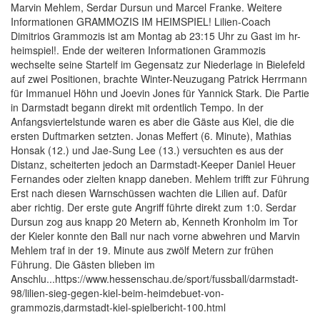
Marvin Mehlem, Serdar Dursun und Marcel Franke. Weitere
Informationen GRAMMOZIS IM HEIMSPIEL! Lilien-Coach
Dimitrios Grammozis ist am Montag ab 23:15 Uhr zu Gast im hr-
heimspiel!. Ende der weiteren Informationen Grammozis
wechselte seine Startelf im Gegensatz zur Niederlage in Bielefeld
auf zwei Positionen, brachte Winter-Neuzugang Patrick Herrmann
für Immanuel Höhn und Joevin Jones für Yannick Stark. Die Partie
in Darmstadt begann direkt mit ordentlich Tempo. In der
Anfangsviertelstunde waren es aber die Gäste aus Kiel, die die
ersten Duftmarken setzten. Jonas Meffert (6. Minute), Mathias
Honsak (12.) und Jae-Sung Lee (13.) versuchten es aus der
Distanz, scheiterten jedoch an Darmstadt-Keeper Daniel Heuer
Fernandes oder zielten knapp daneben. Mehlem trifft zur Führung
Erst nach diesen Warnschüssen wachten die Lilien auf. Dafür
aber richtig. Der erste gute Angriff führte direkt zum 1:0. Serdar
Dursun zog aus knapp 20 Metern ab, Kenneth Kronholm im Tor
der Kieler konnte den Ball nur nach vorne abwehren und Marvin
Mehlem traf in der 19. Minute aus zwölf Metern zur frühen
Führung. Die Gästen blieben im
Anschlu...https://www.hessenschau.de/sport/fussball/darmstadt-
98/lilien-sieg-gegen-kiel-beim-heimdebuet-von-
grammozis,darmstadt-kiel-spielbericht-100.html