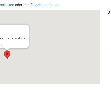
earbeiten
oder Ihre
Eingabe entfernen
.
B
rer Gartenwelt Klock
. 2a