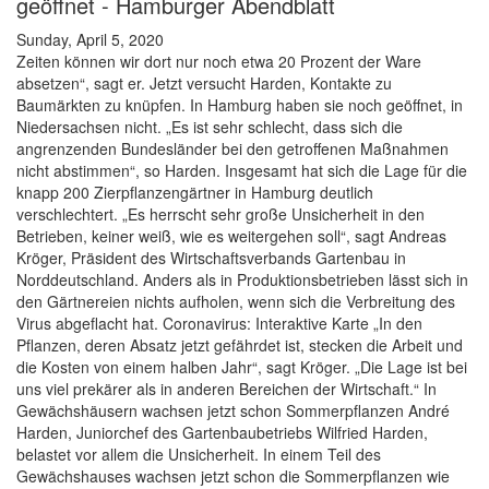
geöffnet - Hamburger Abendblatt
Sunday, April 5, 2020
Zeiten können wir dort nur noch etwa 20 Prozent der Ware
absetzen“, sagt er. Jetzt versucht Harden, Kontakte zu
Baumärkten zu knüpfen. In Hamburg haben sie noch geöffnet, in
Niedersachsen nicht. „Es ist sehr schlecht, dass sich die
angrenzenden Bundesländer bei den getroffenen Maßnahmen
nicht abstimmen“, so Harden. Insgesamt hat sich die Lage für die
knapp 200 Zierpflanzengärtner in Hamburg deutlich
verschlechtert. „Es herrscht sehr große Unsicherheit in den
Betrieben, keiner weiß, wie es weitergehen soll“, sagt Andreas
Kröger, Präsident des Wirtschaftsverbands Gartenbau in
Norddeutschland. Anders als in Produktionsbetrieben lässt sich in
den Gärtnereien nichts aufholen, wenn sich die Verbreitung des
Virus abgeflacht hat. Coronavirus: Interaktive Karte „In den
Pflanzen, deren Absatz jetzt gefährdet ist, stecken die Arbeit und
die Kosten von einem halben Jahr“, sagt Kröger. „Die Lage ist bei
uns viel prekärer als in anderen Bereichen der Wirtschaft.“ In
Gewächshäusern wachsen jetzt schon Sommerpflanzen André
Harden, Juniorchef des Gartenbaubetriebs Wilfried Harden,
belastet vor allem die Unsicherheit. In einem Teil des
Gewächshauses wachsen jetzt schon die Sommerpflanzen wie