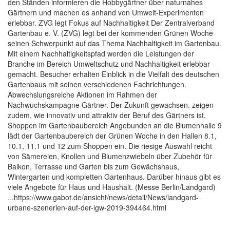
den Ständen informieren die Hobbygärtner über naturnahes
Gärtnern und machen es anhand von Umwelt-Experimenten
erlebbar. ZVG legt Fokus auf Nachhaltigkeit Der Zentralverband
Gartenbau e. V. (ZVG) legt bei der kommenden Grünen Woche
seinen Schwerpunkt auf das Thema Nachhaltigkeit im Gartenbau.
Mit einem Nachhaltigkeitspfad werden die Leistungen der
Branche im Bereich Umweltschutz und Nachhaltigkeit erlebbar
gemacht. Besucher erhalten Einblick in die Vielfalt des deutschen
Gartenbaus mit seinen verschiedenen Fachrichtungen.
Abwechslungsreiche Aktionen im Rahmen der
Nachwuchskampagne Gärtner. Der Zukunft gewachsen. zeigen
zudem, wie innovativ und attraktiv der Beruf des Gärtners ist.
Shoppen im Gartenbaubereich Angebunden an die Blumenhalle 9
lädt der Gartenbaubereich der Grünen Woche in den Hallen 8.1,
10.1, 11.1 und 12 zum Shoppen ein. Die riesige Auswahl reicht
von Sämereien, Knollen und Blumenzwiebeln über Zubehör für
Balkon, Terrasse und Garten bis zum Gewächshaus,
Wintergarten und kompletten Gartenhaus. Darüber hinaus gibt es
viele Angebote für Haus und Haushalt. (Messe Berlin/Landgard)
...https://www.gabot.de/ansicht/news/detail/News/landgard-
urbane-szenerien-auf-der-igw-2019-394464.html