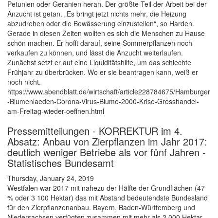
Petunien oder Geranien heran. Der größte Teil der Arbeit bei der
Anzucht ist getan. „Es bringt jetzt nichts mehr, die Heizung
abzudrehen oder die Bewässerung einzustellen“, so Harden.
Gerade in diesen Zeiten wollten es sich die Menschen zu Hause
schön machen. Er hofft darauf, seine Sommerpflanzen noch
verkaufen zu können, und lässt die Anzucht weiterlaufen.
Zunächst setzt er auf eine Liquiditätshilfe, um das schlechte
Frühjahr zu überbrücken. Wo er sie beantragen kann, weiß er
noch nicht.
https://www.abendblatt.de/wirtschaft/article228784675/Hamburger
-Blumenlaeden-Corona-Virus-Blume-2000-Krise-Grosshandel-
am-Freitag-wieder-oeffnen.html
Pressemitteilungen - KORREKTUR im 4.
Absatz: Anbau von Zierpflanzen im Jahr 2017:
deutlich weniger Betriebe als vor fünf Jahren -
Statistisches Bundesamt
Thursday, January 24, 2019
Westfalen war 2017 mit nahezu der Hälfte der Grundflächen (47
% oder 3 100 Hektar) das mit Abstand bedeutendste Bundesland
für den Zierpflanzenanbau. Bayern, Baden-Württemberg und
Niedersachsen verfügten zusammen mit mehr als 2 000 Hektar