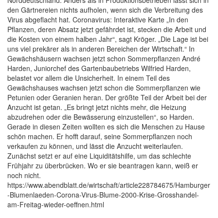
Norddeutschland. Anders als in Produktionsbetrieben lässt sich in
den Gärtnereien nichts aufholen, wenn sich die Verbreitung des
Virus abgeflacht hat. Coronavirus: Interaktive Karte „In den
Pflanzen, deren Absatz jetzt gefährdet ist, stecken die Arbeit und
die Kosten von einem halben Jahr“, sagt Kröger. „Die Lage ist bei
uns viel prekärer als in anderen Bereichen der Wirtschaft.“ In
Gewächshäusern wachsen jetzt schon Sommerpflanzen André
Harden, Juniorchef des Gartenbaubetriebs Wilfried Harden,
belastet vor allem die Unsicherheit. In einem Teil des
Gewächshauses wachsen jetzt schon die Sommerpflanzen wie
Petunien oder Geranien heran. Der größte Teil der Arbeit bei der
Anzucht ist getan. „Es bringt jetzt nichts mehr, die Heizung
abzudrehen oder die Bewässerung einzustellen“, so Harden.
Gerade in diesen Zeiten wollten es sich die Menschen zu Hause
schön machen. Er hofft darauf, seine Sommerpflanzen noch
verkaufen zu können, und lässt die Anzucht weiterlaufen.
Zunächst setzt er auf eine Liquiditätshilfe, um das schlechte
Frühjahr zu überbrücken. Wo er sie beantragen kann, weiß er
noch nicht.
https://www.abendblatt.de/wirtschaft/article228784675/Hamburger
-Blumenlaeden-Corona-Virus-Blume-2000-Krise-Grosshandel-
am-Freitag-wieder-oeffnen.html