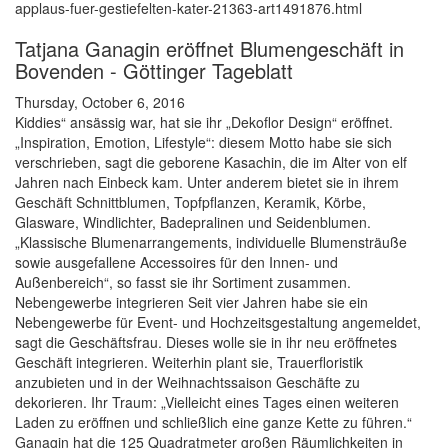
applaus-fuer-gestiefelten-kater-21363-art1491876.html
Tatjana Ganagin eröffnet Blumengeschäft in
Bovenden - Göttinger Tageblatt
Thursday, October 6, 2016
Kiddies“ ansässig war, hat sie ihr „Dekoflor Design“ eröffnet.
„Inspiration, Emotion, Lifestyle“: diesem Motto habe sie sich
verschrieben, sagt die geborene Kasachin, die im Alter von elf
Jahren nach Einbeck kam. Unter anderem bietet sie in ihrem
Geschäft Schnittblumen, Topfpflanzen, Keramik, Körbe,
Glasware, Windlichter, Badepralinen und Seidenblumen.
„Klassische Blumenarrangements, individuelle Blumensträuße
sowie ausgefallene Accessoires für den Innen- und
Außenbereich“, so fasst sie ihr Sortiment zusammen.
Nebengewerbe integrieren Seit vier Jahren habe sie ein
Nebengewerbe für Event- und Hochzeitsgestaltung angemeldet,
sagt die Geschäftsfrau. Dieses wolle sie in ihr neu eröffnetes
Geschäft integrieren. Weiterhin plant sie, Trauerfloristik
anzubieten und in der Weihnachtssaison Geschäfte zu
dekorieren. Ihr Traum: „Vielleicht eines Tages einen weiteren
Laden zu eröffnen und schließlich eine ganze Kette zu führen.“
Ganagin hat die 125 Quadratmeter großen Räumlichkeiten in