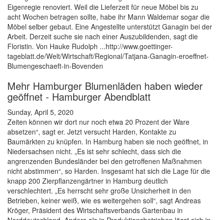
Eigenregie renoviert. Weil die Lieferzeit für neue Möbel bis zu
acht Wochen betragen sollte, habe ihr Mann Waldemar sogar die
Möbel selber gebaut. Eine Angestellte unterstützt Ganagin bei der
Arbeit. Derzeit suche sie nach einer Auszubildenden, sagt die
Floristin. Von Hauke Rudolph ...http://www.goettinger-
tageblatt.de/Welt/Wirtschaft/Regional/Tatjana-Ganagin-eroeffnet-
Blumengeschaeft-in-Bovenden
Mehr Hamburger Blumenläden haben wieder
geöffnet - Hamburger Abendblatt
Sunday, April 5, 2020
Zeiten können wir dort nur noch etwa 20 Prozent der Ware
absetzen“, sagt er. Jetzt versucht Harden, Kontakte zu
Baumärkten zu knüpfen. In Hamburg haben sie noch geöffnet, in
Niedersachsen nicht. „Es ist sehr schlecht, dass sich die
angrenzenden Bundesländer bei den getroffenen Maßnahmen
nicht abstimmen“, so Harden. Insgesamt hat sich die Lage für die
knapp 200 Zierpflanzengärtner in Hamburg deutlich
verschlechtert. „Es herrscht sehr große Unsicherheit in den
Betrieben, keiner weiß, wie es weitergehen soll“, sagt Andreas
Kröger, Präsident des Wirtschaftsverbands Gartenbau in