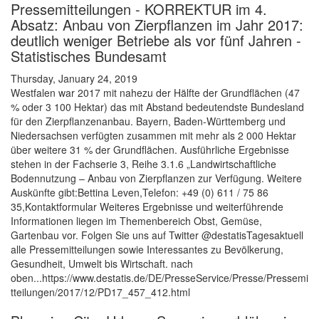
Pressemitteilungen - KORREKTUR im 4.
Absatz: Anbau von Zierpflanzen im Jahr 2017:
deutlich weniger Betriebe als vor fünf Jahren -
Statistisches Bundesamt
Thursday, January 24, 2019
Westfalen war 2017 mit nahezu der Hälfte der Grundflächen (47
% oder 3 100 Hektar) das mit Abstand bedeutendste Bundesland
für den Zierpflanzenanbau. Bayern, Baden-Württemberg und
Niedersachsen verfügten zusammen mit mehr als 2 000 Hektar
über weitere 31 % der Grundflächen. Ausführliche Ergebnisse
stehen in der Fachserie 3, Reihe 3.1.6 „Landwirtschaftliche
Bodennutzung – Anbau von Zierpflanzen zur Verfügung. Weitere
Auskünfte gibt:Bettina Leven,Telefon: +49 (0) 611 / 75 86
35,Kontaktformular Weiteres Ergebnisse und weiterführende
Informationen liegen im Themenbereich Obst, Gemüse,
Gartenbau vor. Folgen Sie uns auf Twitter @destatisTagesaktuell
alle Pressemitteilungen sowie Interessantes zu Bevölkerung,
Gesundheit, Umwelt bis Wirtschaft. nach
oben...https://www.destatis.de/DE/PresseService/Presse/Pressemi
tteilungen/2017/12/PD17_457_412.html