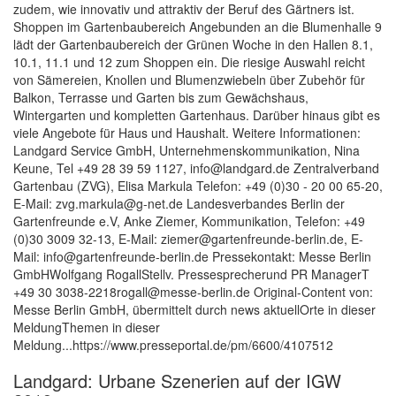
zudem, wie innovativ und attraktiv der Beruf des Gärtners ist.
Shoppen im Gartenbaubereich Angebunden an die Blumenhalle 9
lädt der Gartenbaubereich der Grünen Woche in den Hallen 8.1,
10.1, 11.1 und 12 zum Shoppen ein. Die riesige Auswahl reicht
von Sämereien, Knollen und Blumenzwiebeln über Zubehör für
Balkon, Terrasse und Garten bis zum Gewächshaus,
Wintergarten und kompletten Gartenhaus. Darüber hinaus gibt es
viele Angebote für Haus und Haushalt. Weitere Informationen:
Landgard Service GmbH, Unternehmenskommunikation, Nina
Keune, Tel +49 28 39 59 1127, info@landgard.de Zentralverband
Gartenbau (ZVG), Elisa Markula Telefon: +49 (0)30 - 20 00 65-20,
E-Mail: zvg.markula@g-net.de Landesverbandes Berlin der
Gartenfreunde e.V, Anke Ziemer, Kommunikation, Telefon: +49
(0)30 3009 32-13, E-Mail: ziemer@gartenfreunde-berlin.de, E-
Mail: info@gartenfreunde-berlin.de Pressekontakt: Messe Berlin
GmbHWolfgang RogallStellv. Pressesprecherund PR ManagerT
+49 30 3038-2218rogall@messe-berlin.de Original-Content von:
Messe Berlin GmbH, übermittelt durch news aktuellOrte in dieser
MeldungThemen in dieser
Meldung...https://www.presseportal.de/pm/6600/4107512
Landgard: Urbane Szenerien auf der IGW