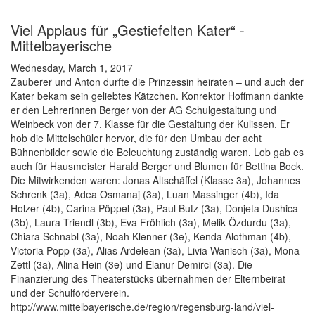
Viel Applaus für „Gestiefelten Kater“ -
Mittelbayerische
Wednesday, March 1, 2017
Zauberer und Anton durfte die Prinzessin heiraten – und auch der
Kater bekam sein geliebtes Kätzchen. Konrektor Hoffmann dankte
er den Lehrerinnen Berger von der AG Schulgestaltung und
Weinbeck von der 7. Klasse für die Gestaltung der Kulissen. Er
hob die Mittelschüler hervor, die für den Umbau der acht
Bühnenbilder sowie die Beleuchtung zuständig waren. Lob gab es
auch für Hausmeister Harald Berger und Blumen für Bettina Bock.
Die Mitwirkenden waren: Jonas Altschäffel (Klasse 3a), Johannes
Schrenk (3a), Adea Osmanaj (3a), Luan Massinger (4b), Ida
Holzer (4b), Carina Pöppel (3a), Paul Butz (3a), Donjeta Dushica
(3b), Laura Triendl (3b), Eva Fröhlich (3a), Melik Özdurdu (3a),
Chiara Schnabl (3a), Noah Klenner (3e), Kenda Alothman (4b),
Victoria Popp (3a), Alias Ardelean (3a), Livia Wanisch (3a), Mona
Zettl (3a), Alina Hein (3e) und Elanur Demirci (3a). Die
Finanzierung des Theaterstücks übernahmen der Elternbeirat
und der Schulförderverein.
http://www.mittelbayerische.de/region/regensburg-land/viel-