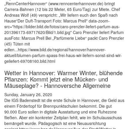
„RennCenterHannover“ (www.renncenterhannover.de) bringt
Carrera-Bahnen (12 bis 22 Meter, 65 Euro/Tag) zur Miete. Chef
Andreas Wolf (49) verspricht: „Wir liefern euch den Spaß nach
Hause“Der Duft-Transport Foto: Marcus Prell" data-zoom-
src="https://bilder.bild.de/fotos/caro-prenzler-liefert-parfum-aus-
201396173-69717620/Bild/1.bild.jpg" Caro Prenzler liefert Parfum
ausFoto: Marcus Prell Bei „Parfümerie Liebe“ packt Caro Prenzler
(45) Tüten mit
edlen...https://www.bild.de/regional/hannover/hannover-
aktuell/blumen-parfum-spass-frei-haus-wir-liefern-sonst-sind-wir-
geliefert-69708160.bild.html
Wetter in Hannover: Warmer Winter, blühende
Pflanzen: Kommt jetzt eine Mücken- und
Mäuseplage? - Hannoversche Allgemeine
Sunday, January 26, 2020
Die IGS Badenstedt ist die erste Schule in Hannover, die Geld aus
einem Fördertopf für Brennpunktschulen bekommt. Die gut
90.000 Euro sollen in digitale Ausstattung und eine Ruhezone
fließen. Aber ein konkreter Zeitplan fehlt, wie im Schulausschuss
bemängelt wurde. Pädagogisch ist eine Neuausrichtung