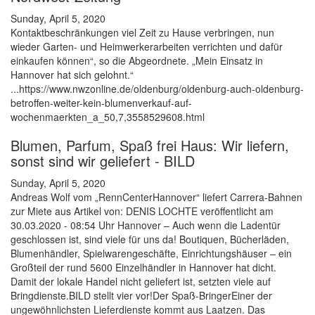
Sunday, April 5, 2020
Kontaktbeschränkungen viel Zeit zu Hause verbringen, nun
wieder Garten- und Heimwerkerarbeiten verrichten und dafür
einkaufen können“, so die Abgeordnete. „Mein Einsatz in
Hannover hat sich gelohnt.“
...https://www.nwzonline.de/oldenburg/oldenburg-auch-oldenburg-
betroffen-weiter-kein-blumenverkauf-auf-
wochenmaerkten_a_50,7,3558529608.html
Blumen, Parfum, Spaß frei Haus: Wir liefern,
sonst sind wir geliefert - BILD
Sunday, April 5, 2020
Andreas Wolf vom „RennCenterHannover“ liefert Carrera-Bahnen
zur Miete aus Artikel von: DENIS LOCHTE veröffentlicht am
30.03.2020 - 08:54 Uhr Hannover – Auch wenn die Ladentür
geschlossen ist, sind viele für uns da! Boutiquen, Bücherläden,
Blumenhändler, Spielwarengeschäfte, Einrichtungshäuser – ein
Großteil der rund 5600 Einzelhändler in Hannover hat dicht.
Damit der lokale Handel nicht geliefert ist, setzten viele auf
Bringdienste.BILD stellt vier vor!Der Spaß-BringerEiner der
ungewöhnlichsten Lieferdienste kommt aus Laatzen. Das