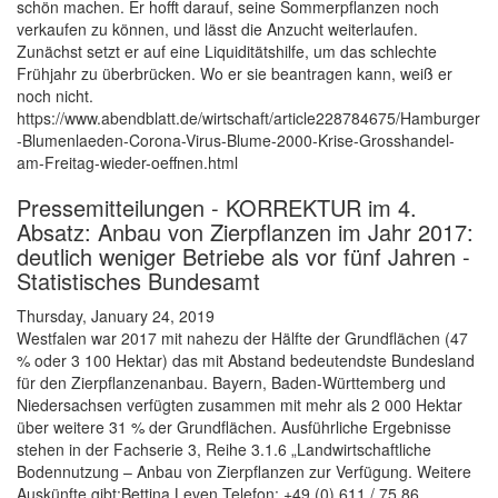
schön machen. Er hofft darauf, seine Sommerpflanzen noch
verkaufen zu können, und lässt die Anzucht weiterlaufen.
Zunächst setzt er auf eine Liquiditätshilfe, um das schlechte
Frühjahr zu überbrücken. Wo er sie beantragen kann, weiß er
noch nicht.
https://www.abendblatt.de/wirtschaft/article228784675/Hamburger
-Blumenlaeden-Corona-Virus-Blume-2000-Krise-Grosshandel-
am-Freitag-wieder-oeffnen.html
Pressemitteilungen - KORREKTUR im 4.
Absatz: Anbau von Zierpflanzen im Jahr 2017:
deutlich weniger Betriebe als vor fünf Jahren -
Statistisches Bundesamt
Thursday, January 24, 2019
Westfalen war 2017 mit nahezu der Hälfte der Grundflächen (47
% oder 3 100 Hektar) das mit Abstand bedeutendste Bundesland
für den Zierpflanzenanbau. Bayern, Baden-Württemberg und
Niedersachsen verfügten zusammen mit mehr als 2 000 Hektar
über weitere 31 % der Grundflächen. Ausführliche Ergebnisse
stehen in der Fachserie 3, Reihe 3.1.6 „Landwirtschaftliche
Bodennutzung – Anbau von Zierpflanzen zur Verfügung. Weitere
Auskünfte gibt:Bettina Leven,Telefon: +49 (0) 611 / 75 86