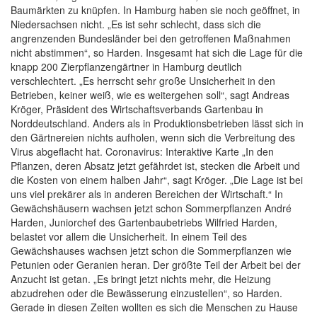
Baumärkten zu knüpfen. In Hamburg haben sie noch geöffnet, in
Niedersachsen nicht. „Es ist sehr schlecht, dass sich die
angrenzenden Bundesländer bei den getroffenen Maßnahmen
nicht abstimmen“, so Harden. Insgesamt hat sich die Lage für die
knapp 200 Zierpflanzengärtner in Hamburg deutlich
verschlechtert. „Es herrscht sehr große Unsicherheit in den
Betrieben, keiner weiß, wie es weitergehen soll“, sagt Andreas
Kröger, Präsident des Wirtschaftsverbands Gartenbau in
Norddeutschland. Anders als in Produktionsbetrieben lässt sich in
den Gärtnereien nichts aufholen, wenn sich die Verbreitung des
Virus abgeflacht hat. Coronavirus: Interaktive Karte „In den
Pflanzen, deren Absatz jetzt gefährdet ist, stecken die Arbeit und
die Kosten von einem halben Jahr“, sagt Kröger. „Die Lage ist bei
uns viel prekärer als in anderen Bereichen der Wirtschaft.“ In
Gewächshäusern wachsen jetzt schon Sommerpflanzen André
Harden, Juniorchef des Gartenbaubetriebs Wilfried Harden,
belastet vor allem die Unsicherheit. In einem Teil des
Gewächshauses wachsen jetzt schon die Sommerpflanzen wie
Petunien oder Geranien heran. Der größte Teil der Arbeit bei der
Anzucht ist getan. „Es bringt jetzt nichts mehr, die Heizung
abzudrehen oder die Bewässerung einzustellen“, so Harden.
Gerade in diesen Zeiten wollten es sich die Menschen zu Hause