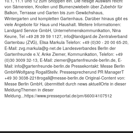
10.1, 11.1 und 12 zum Shoppen ein. Die riesige Auswahl reicht
von Sämereien, Knollen und Blumenzwiebeln über Zubehör für
Balkon, Terrasse und Garten bis zum Gewächshaus,
Wintergarten und kompletten Gartenhaus. Darüber hinaus gibt es
viele Angebote für Haus und Haushalt. Weitere Informationen:
Landgard Service GmbH, Unternehmenskommunikation, Nina
Keune, Tel +49 28 39 59 1127, info@landgard.de Zentralverband
Gartenbau (ZVG), Elisa Markula Telefon: +49 (0)30 - 20 00 65-20,
E-Mail: zvg.markula@g-net.de Landesverbandes Berlin der
Gartenfreunde e.V, Anke Ziemer, Kommunikation, Telefon: +49
(0)30 3009 32-13, E-Mail: ziemer@gartenfreunde-berlin.de, E-
Mail: info@gartenfreunde-berlin.de Pressekontakt: Messe Berlin
GmbHWolfgang RogallStellv. Pressesprecherund PR ManagerT
+49 30 3038-2218rogall@messe-berlin.de Original-Content von:
Messe Berlin GmbH, übermittelt durch news aktuellOrte in dieser
MeldungThemen in dieser
Meldung...https://www.presseportal.de/pm/6600/4107512