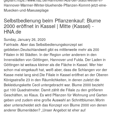
geplant.https://www.haz.de/Hannover/Aus-der-Stadt/Wetter-in-
Hannover-Warmer-Winter-bluehende-Pflanzen-Kommt-jetzt-eine-
Muecken-und-Maeuseplage
Selbstbedienung beim Pflanzenkauf: Blume
2000 eröffnet in Kassel | Mitte (Kassel) -
HNA.de
Sunday, January 26, 2020
Fairtrade. Aber das Selbstbedienungskonzept sei
geblieben.Deutschlandweit gibt es mittlerweile mehr als 200
Filialen in 90 Städten. In der Region unter anderem in den
Innenstädten von Göttingen, Hannover und Fulda. Der Laden in
Göttingen ist weitaus kleiner als die Fläche in Kassel. Wer hier
schon mal eingekauft hat, weiß aber, dass die Schlangen vor der
Kasse meist lang sind.Die Filiale in Kassel eröffnet an der Oberen
Königsstraße 23 in den Räumlichkeiten, in denen zuletzt die
Bekleidungskette Cecil untergebracht war. Blume 2000 bezieht
gut 100 Quadratmeter. Damit zählt die Filiale zu den größeren
Geschäften, so Klaus. Es wird Pflanzen für Wohnung und Garten
geben und zudem eine große Auswahl an Schnittblumen.Worin
aber unterscheidet sich das Konzept von Blume 2000 von denen
anderer Blumenläden? „Unser Angebot ist eher auf