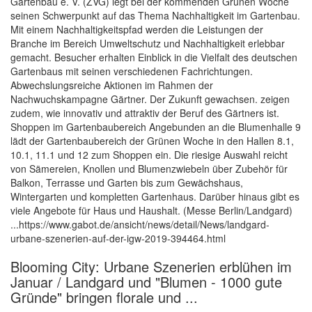
Gartenbau e. V. (ZVG) legt bei der kommenden Grünen Woche
seinen Schwerpunkt auf das Thema Nachhaltigkeit im Gartenbau.
Mit einem Nachhaltigkeitspfad werden die Leistungen der
Branche im Bereich Umweltschutz und Nachhaltigkeit erlebbar
gemacht. Besucher erhalten Einblick in die Vielfalt des deutschen
Gartenbaus mit seinen verschiedenen Fachrichtungen.
Abwechslungsreiche Aktionen im Rahmen der
Nachwuchskampagne Gärtner. Der Zukunft gewachsen. zeigen
zudem, wie innovativ und attraktiv der Beruf des Gärtners ist.
Shoppen im Gartenbaubereich Angebunden an die Blumenhalle 9
lädt der Gartenbaubereich der Grünen Woche in den Hallen 8.1,
10.1, 11.1 und 12 zum Shoppen ein. Die riesige Auswahl reicht
von Sämereien, Knollen und Blumenzwiebeln über Zubehör für
Balkon, Terrasse und Garten bis zum Gewächshaus,
Wintergarten und kompletten Gartenhaus. Darüber hinaus gibt es
viele Angebote für Haus und Haushalt. (Messe Berlin/Landgard)
...https://www.gabot.de/ansicht/news/detail/News/landgard-
urbane-szenerien-auf-der-igw-2019-394464.html
Blooming City: Urbane Szenerien erblühen im
Januar / Landgard und "Blumen - 1000 gute
Gründe" bringen florale und ...