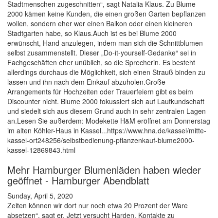
Stadtmenschen zugeschnitten“, sagt Natalia Klaus. Zu Blume
2000 kämen keine Kunden, die einen großen Garten bepflanzen
wollen, sondern eher wer einen Balkon oder einen kleineren
Stadtgarten habe, so Klaus.Auch ist es bei Blume 2000
erwünscht, Hand anzulegen, indem man sich die Schnittblumen
selbst zusammenstellt. Dieser „Do-it-yourself-Gedanke“ sei in
Fachgeschäften eher unüblich, so die Sprecherin. Es besteht
allerdings durchaus die Möglichkeit, sich einen Strauß binden zu
lassen und ihn nach dem Einkauf abzuholen.Große
Arrangements für Hochzeiten oder Trauerfeiern gibt es beim
Discounter nicht. Blume 2000 fokussiert sich auf Laufkundschaft
und siedelt sich aus diesem Grund auch in sehr zentralen Lagen
an.Lesen Sie außerdem: Modekette H&M eröffnet am Donnerstag
im alten Köhler-Haus in Kassel...https://www.hna.de/kassel/mitte-
kassel-ort248256/selbstbedienung-pflanzenkauf-blume2000-
kassel-12869843.html
Mehr Hamburger Blumenläden haben wieder
geöffnet - Hamburger Abendblatt
Sunday, April 5, 2020
Zeiten können wir dort nur noch etwa 20 Prozent der Ware
absetzen“, sagt er. Jetzt versucht Harden, Kontakte zu