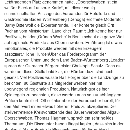
Leidtragenden Platz genommen hatte. „Oberschwaben ist ein
weißer Fleck auf unserer Karte“, mit dieser wenig
schmeichelhaften Aussage des Verbandes für Hotellerie und
Gastronomie Baden-Württemberg (Dehoga) eröffnete Moderator
Barny Bitterwolf die Expertenrunde. Hier konterte gleich Grit
Puchan vom Ministerium „Ländlicher Raum“: „Ich kenne hier nur
Positives, bei der ,Grünen Woche’ in Berlin schaut die ganze Welt
auf regionale Produkte aus Oberschwaben. Ernährung ist etwas
Emotionales, die Produkte werden mit den Erzeugern
assoziiert.“Hohe HürdenÜber das Förderprogramm der
Europäischen Union und dem Land Baden-Württemberg „Leader“
sprach der Ostracher Bürgermeister Christoph Schulz. Doch es
wurde an dieser Stelle bald klar, die Hürden dazu sind hoch
gesetzt. Viel Positives wusste Ralf Hörger über die Landzunge zu
berichten. 80 Gastwirte als Mitglieder werben hier mit
überwiegend regionalen Produkten. Natürlich gibt es hier
Spielregeln zu beachten, diese werden auch von unabhängigen
Prüfern kontrolliert. Oft sei hier aber der Verbraucher bereit, für
den Mehrwert einen etwas höheren Preis zu akzeptieren.Der
stellvertretende Kreisvorsitzende des Bauernverbandes Allgäu-
Oberschwaben, Thomas Hagmann, sprach ein sehr heikles
Thema an: „Die Discounter haben längst kapiert, dass sich in der
Regionalität der Produkte Riesenchancen für ihren Markt