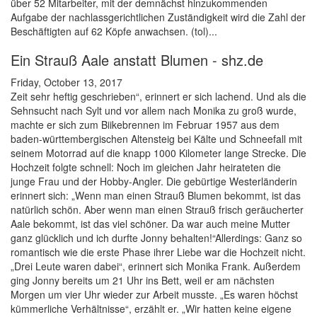
über 52 Mitarbeiter, mit der demnächst hinzukommenden
Aufgabe der nachlassgerichtlichen Zuständigkeit wird die Zahl der
Beschäftigten auf 62 Köpfe anwachsen. (tol)...
Ein Strauß Aale anstatt Blumen - shz.de
Friday, October 13, 2017
Zeit sehr heftig geschrieben“, erinnert er sich lachend. Und als die
Sehnsucht nach Sylt und vor allem nach Monika zu groß wurde,
machte er sich zum Biikebrennen im Februar 1957 aus dem
baden-württembergischen Altensteig bei Kälte und Schneefall mit
seinem Motorrad auf die knapp 1000 Kilometer lange Strecke. Die
Hochzeit folgte schnell: Noch im gleichen Jahr heirateten die
junge Frau und der Hobby-Angler. Die gebürtige Westerländerin
erinnert sich: „Wenn man einen Strauß Blumen bekommt, ist das
natürlich schön. Aber wenn man einen Strauß frisch geräucherter
Aale bekommt, ist das viel schöner. Da war auch meine Mutter
ganz glücklich und ich durfte Jonny behalten!“Allerdings: Ganz so
romantisch wie die erste Phase ihrer Liebe war die Hochzeit nicht.
„Drei Leute waren dabei“, erinnert sich Monika Frank. Außerdem
ging Jonny bereits um 21 Uhr ins Bett, weil er am nächsten
Morgen um vier Uhr wieder zur Arbeit musste. „Es waren höchst
kümmerliche Verhältnisse“, erzählt er. „Wir hatten keine eigene