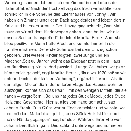
Wohnung, sondern lebten in einem Zimmer in der Lorens-de-
Hahn Straße.“Nach der Hochzeit zog das frisch vermählte Paar
schließlich in die Scheune des Elternhauses von Jonny. „Wir
haben ein Zimmer unter dem Dach abgekleidet und lebten dort in
Kälte und bitterster Armut.“ Der Umzug ging schnell: „Zwei Mal
mussten wir mit dem Kinderwagen gehen, dann hatten wir alle
unsere Sachen transportiert“, berichtet Monika Frank. Aber sie
blieb positiv: Ihr Mann hatte Arbeit und konnte immerhin die
Familie ernähren. Der erste Sohn war bei dem Umzug schon
geboren. Drei weitere Kinder folgten: zwei Jungs und ein
Mädchen.Seit 60 Jahren wohnt das Ehepaar jetzt in dem Haus
am Bundiswung, viel ist dort passiert. „Lange Zeit haben wir ganz
kümmerlich gelebt“, sagt Monika Frank. „Bis etwa 1970 saßen wir
unterm Dach in der kleinen Wohnung“, ergänzt ihr Mann. Als die
damaligen Mieter, die in der unteren Etage des Hauses wohnten,
auszogen, konnte sich das Paar – mit den wenigen Mitteln, die sie
hatten – vergrößern. „Bei uns hat jedes Stück Möbel, jedes Stück
Holz eine Geschichte. Hier ist alles von Hand gemacht“, sagt
Johann Frank. Zum Glück war er Tischlermeister und wusste, wie
man mit dem Material umgeht: „Jedes Stück Holz ist hier durch
meine Hände gegangen“, sagt er stolz. Während ihrer Ehe war
Johann beruflich in ganz Deutschland unterwegs und nur selten