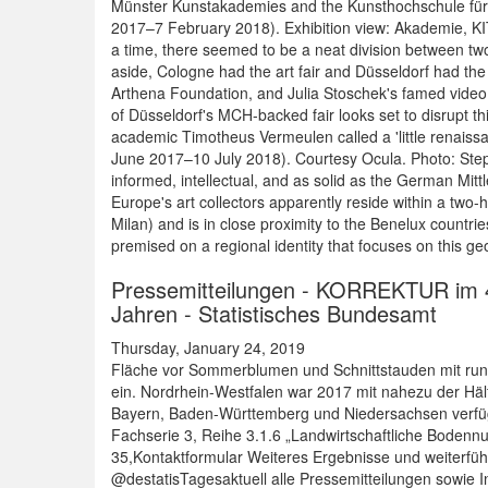
Münster Kun­stakademies and the Kun­sthochschule für 
2017–7 Febru­ary 2018). Exhibition view: Akademie, K
a time, there seemed to be a neat division between two 
aside, Cologne had the art fair and Düsseldorf had th
Arthena Foundation, and Julia Stoschek's famed video a
of Düsseldorf's MCH-backed fair looks set to disrupt th
academic Timotheus Vermeulen called a 'little renaissan
June 2017–10 July 2018). Courtesy Ocula. Photo: Stepha
informed, intellectual, and as solid as the German Mitt
Europe's art collectors apparently reside within a two
Milan) and is in close proximity to the Benelux countr
premised on a regional identity that focuses on this geo
Pressemitteilungen - KORREKTUR im 4. 
Jahren - Statistisches Bundesamt
Thursday, January 24, 2019
Fläche vor Sommerblumen und Schnittstauden mit rund
ein. Nordrhein-Westfalen war 2017 mit nahezu der Hä
Bayern, Baden-Württemberg und Niedersachsen verfügt
Fachserie 3, Reihe 3.1.6 „Landwirtschaftliche Bodennu
35,Kontaktformular Weiteres Ergebnisse und weiterfü
@destatisTagesaktuell alle Pressemitteilungen sowie 