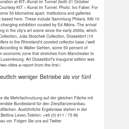
boration at KIT–Kunst im Tunnel (both 21 October
ourtesy KIT – Kunst im Tunnel. Photo: Ivo Faber. For
ome 50 kilometres apart. Institutions and galleries
ons based here. These include Sammlung Philara, KAI 10
changing exhibition curated by Ed Atkins. The arrival
g in the city's art scene since the early 2000s, which
ollection, Julia Stoschek Collection, Düsseldorf (10
ers to the Rhineland's coveted collector base ('well
n. According to Walter Gehlen, some 50 percent of
 (an economic zone that stretches from Manchester to
d Luxembourg. Art Düsseldorf's inaugural edition was
wo-cities-a-report-from-the-first-/
tlich weniger Betriebe als vor fünf
e die Mehrfachnutzung auf der gleichen Fläche mit
tendste Bundesland für den Zierpflanzenanbau.
lächen. Ausführliche Ergebnisse stehen in der
Bettina Leven,Telefon: +49 (0) 611 / 75 86
u vor. Folgen Sie uns auf Twitter