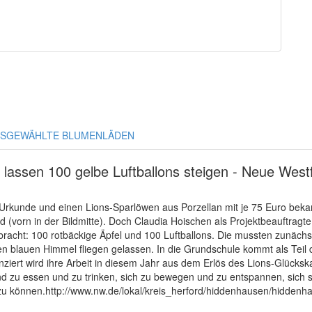
SGEWÄHLTE BLUMENLÄDEN
assen 100 gelbe Luftballons steigen - Neue Westf
e Urkunde und einen Lions-Sparlöwen aus Porzellan mit je 75 Euro be
vorn in der Bildmitte). Doch Claudia Hoischen als Projektbeauftragte
racht: 100 rotbäckige Äpfel und 100 Luftballons. Die mussten zunächs
n blauen Himmel fliegen gelassen. In die Grundschule kommt als Teil 
nziert wird ihre Arbeit in diesem Jahr aus dem Erlös des Lions-Glücksk
sund zu essen und zu trinken, sich zu bewegen und zu entspannen, sic
en zu können.http://www.nw.de/lokal/kreis_herford/hiddenhausen/hidde