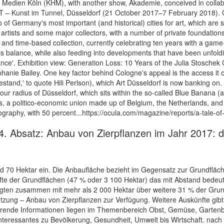
Me­di­en Köln (KHM), with another show, Akademie, conceived in colla
IT – Kunst im Tunnel, Düsseldorf (21 October 2017–7 February 2018). C
of Germany's most important (and historical) cities for art, which are s
e artists and some major collectors, with a number of private foundati
nd time-based collection, currently celebrating ten years with a game-
is balance, while also feeding into developments that have been unfoldin
ce'. Exhibition view: Generation Loss: 10 Years of the Julia Stoschek C
nie Bailey. One key factor behind Cologne's appeal is the access it off
lestand,' to quote Hili Perlson), which Art Düsseldorf is now banking o
-hour radius of Düsseldorf, which sits within the so-called Blue Banana
ies, a politico-economic union made up of Belgium, the Netherlands, an
graphy, with 50 percent...https://ocula.com/magazine/reports/a-tale-of-t
Absatz: Anbau von Zierpflanzen im Jahr 2017: deu
 70 Hektar ein. Die Anbaufläche bezieht im Gegensatz zur Grundfläch
lfte der Grundflächen (47 % oder 3 100 Hektar) das mit Abstand bedeu
en zusammen mit mehr als 2 000 Hektar über weitere 31 % der Grundf
tzung – Anbau von Zierpflanzen zur Verfügung. Weitere Auskünfte gibt:
hrende Informationen liegen im Themenbereich Obst, Gemüse, Gartenba
Interessantes zu Bevölkerung, Gesundheit, Umwelt bis Wirtschaft. nach