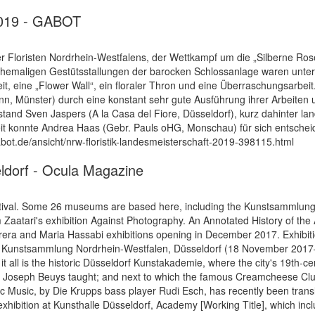
2019 - GABOT
r Floristen Nordrhein-Westfalens, der Wettkampf um die „Silberne Ros
hemaligen Gestütsstallungen der barocken Schlossanlage waren unter 
eit, eine „Flower Wall“, ein floraler Thron und eine Überraschungsarbe
n, Münster) durch eine konstant sehr gute Ausführung ihrer Arbeiten 
stand Sven Jaspers (A la Casa del Fiore, Düsseldorf), kurz dahinter la
beit konnte Andrea Haas (Gebr. Pauls oHG, Monschau) für sich entsche
abot.de/ansicht/nrw-floristik-landesmeisterschaft-2019-398115.html
seldorf - Ocula Magazine
tival. Some 26 museums are based here, including the Kunstsammlung
Zaatari's exhibition Against Photography. An Annotated History of the
a and Maria Hassabi exhibitions opening in December 2017. Exhibitio
21, Kunstsammlung Nordrhein-Westfalen, Düsseldorf (18 November 2
it all is the historic Düsseldorf Kunstakademie, where the city's 19th-c
oseph Beuys taught; and next to which the famous Creamcheese Club ho
onic Music, by Die Krupps bass player Rudi Esch, has recently been tran
ibition at Kun­sthalle Düssel­dorf, Acade­my [Work­ing Ti­tle], which incl