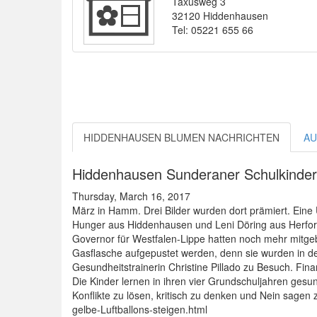
Taxusweg 3
32120 Hiddenhausen
Tel: 05221 655 66
HIDDENHAUSEN BLUMEN NACHRICHTEN
AU
Hiddenhausen Sunderaner Schulkinder l
Thursday, March 16, 2017
März in Hamm. Drei Bilder wurden dort prämiert. Ein
Hunger aus Hiddenhausen und Leni Döring aus Herford (
Governor für Westfalen-Lippe hatten noch mehr mitgeb
Gasflasche aufgepustet werden, denn sie wurden in de
Gesundheitstrainerin Christine Pillado zu Besuch. Fina
Die Kinder lernen in ihren vier Grundschuljahren ge
Konflikte zu lösen, kritisch zu denken und Nein sag
gelbe-Luftballons-steigen.html