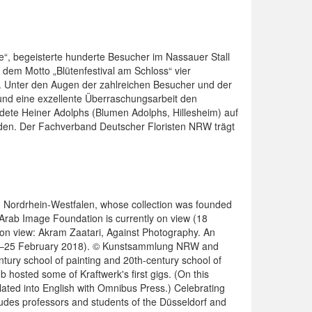
e“, begeisterte hunderte Besucher im Nassauer Stall
dem Motto „Blütenfestival am Schloss“ vier
it. Unter den Augen der zahlreichen Besucher und der
und eine exzellente Überraschungsarbeit den
ndete Heiner Adolphs (Blumen Adolphs, Hillesheim) auf
iden. Der Fachverband Deutscher Floristen NRW trägt
 Nordrhein-Westfalen, whose collection was founded
 Arab Image Foundation is currently on view (18
n view: Akram Zaatari, Against Photography. An
017–25 February 2018). © Kunstsammlung NRW and
entury school of painting and 20th-century school of
sted some of Kraftwerk's first gigs. (On this
slated into English with Omnibus Press.) Celebrating
udes pro­fes­sors and stu­dents of the Düssel­dorf and