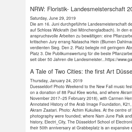
NRW: Floristik- Landesmeisterschaft 
Saturday, June 29, 2019
Die am 16. Juni durchgeführte Landesmeisterschaft de
auf Schloss Wickrath (bei Mönchengladbach). In den e
anspruchsvolle Arbeiten zu bewältigen: eine Pflanzarb
kritischen Jury errang Natascha Hein (Blumen Dahlman
verdienten Sieg. Den 2. Platz belegte mit geringem Ab
Platz 3. Die Publikumswertung für die beste Pflanzar
seit über 50 Jahren die Landesmeister...https://www.g
A Tale of Two Cities: the first Art Düs
Thursday, January 24, 2019
Duesseldorf Photo Weekend to the New Fall music fes
on a donation of 88 Paul Klee works, and where Akram 
November 2017–25 February 2018), with Carmen Herrer
Annotated History of the Arab Image Foundation, K
Akram Zaatari. Photo: Achim Kukulies. At the centre of 
photography were founded; where Nam June Paik and J
history, Electri_City, The Düsseldorf School of Electr
their 50th anniversary at Grabbeplatz is an expansive exh