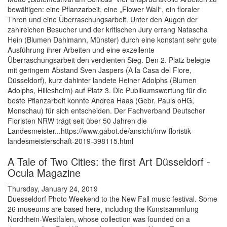
bewältigen: eine Pflanzarbeit, eine „Flower Wall“, ein floraler
Thron und eine Überraschungsarbeit. Unter den Augen der
zahlreichen Besucher und der kritischen Jury errang Natascha
Hein (Blumen Dahlmann, Münster) durch eine konstant sehr gute
Ausführung ihrer Arbeiten und eine exzellente
Überraschungsarbeit den verdienten Sieg. Den 2. Platz belegte
mit geringem Abstand Sven Jaspers (A la Casa del Fiore,
Düsseldorf), kurz dahinter landete Heiner Adolphs (Blumen
Adolphs, Hillesheim) auf Platz 3. Die Publikumswertung für die
beste Pflanzarbeit konnte Andrea Haas (Gebr. Pauls oHG,
Monschau) für sich entscheiden. Der Fachverband Deutscher
Floristen NRW trägt seit über 50 Jahren die
Landesmeister...https://www.gabot.de/ansicht/nrw-floristik-
landesmeisterschaft-2019-398115.html
A Tale of Two Cities: the first Art Düsseldorf -
Ocula Magazine
Thursday, January 24, 2019
Duesseldorf Photo Weekend to the New Fall music festival. Some
26 museums are based here, including the Kunstsammlung
Nordrhein-Westfalen, whose collection was founded on a