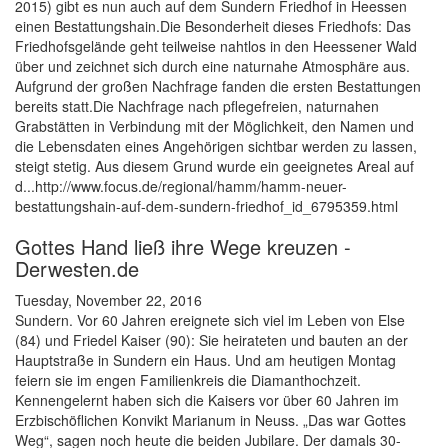
2015) gibt es nun auch auf dem Sundern Friedhof in Heessen
einen Bestattungshain.Die Besonderheit dieses Friedhofs: Das
Friedhofsgelände geht teilweise nahtlos in den Heessener Wald
über und zeichnet sich durch eine naturnahe Atmosphäre aus.
Aufgrund der großen Nachfrage fanden die ersten Bestattungen
bereits statt.Die Nachfrage nach pflegefreien, naturnahen
Grabstätten in Verbindung mit der Möglichkeit, den Namen und
die Lebensdaten eines Angehörigen sichtbar werden zu lassen,
steigt stetig. Aus diesem Grund wurde ein geeignetes Areal auf
d...http://www.focus.de/regional/hamm/hamm-neuer-
bestattungshain-auf-dem-sundern-friedhof_id_6795359.html
Gottes Hand ließ ihre Wege kreuzen -
Derwesten.de
Tuesday, November 22, 2016
Sundern. Vor 60 Jahren ereignete sich viel im Leben von Else
(84) und Friedel Kaiser (90): Sie heirateten und bauten an der
Hauptstraße in Sundern ein Haus. Und am heutigen Montag
feiern sie im engen Familienkreis die Diamanthochzeit.
Kennengelernt haben sich die Kaisers vor über 60 Jahren im
Erzbischöflichen Konvikt Marianum in Neuss. „Das war Gottes
Weg“, sagen noch heute die beiden Jubilare. Der damals 30-