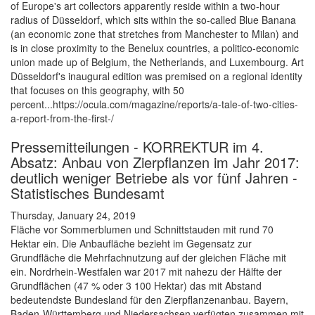
of Europe's art collectors apparently reside within a two-hour
radius of Düsseldorf, which sits within the so-called Blue Banana
(an economic zone that stretches from Manchester to Milan) and
is in close proximity to the Benelux countries, a politico-economic
union made up of Belgium, the Netherlands, and Luxembourg. Art
Düsseldorf's inaugural edition was premised on a regional identity
that focuses on this geography, with 50
percent...https://ocula.com/magazine/reports/a-tale-of-two-cities-
a-report-from-the-first-/
Pressemitteilungen - KORREKTUR im 4.
Absatz: Anbau von Zierpflanzen im Jahr 2017:
deutlich weniger Betriebe als vor fünf Jahren -
Statistisches Bundesamt
Thursday, January 24, 2019
Fläche vor Sommerblumen und Schnittstauden mit rund 70
Hektar ein. Die Anbaufläche bezieht im Gegensatz zur
Grundfläche die Mehrfachnutzung auf der gleichen Fläche mit
ein. Nordrhein-Westfalen war 2017 mit nahezu der Hälfte der
Grundflächen (47 % oder 3 100 Hektar) das mit Abstand
bedeutendste Bundesland für den Zierpflanzenanbau. Bayern,
Baden-Württemberg und Niedersachsen verfügten zusammen mit