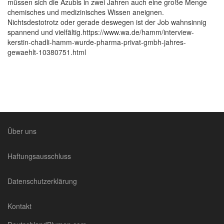
müssen sich die Azubis in zwei Jahren auch eine große Menge
chemisches und medizinisches Wissen aneignen.
Nichtsdestotrotz oder gerade deswegen ist der Job wahnsinnig
spannend und vielfältig.https://www.wa.de/hamm/interview-
kerstin-chadli-hamm-wurde-pharma-privat-gmbh-jahres-
gewaehlt-10380751.html
Über uns
Haftungsausschluss
Datenschutzerklärung
Kontakt