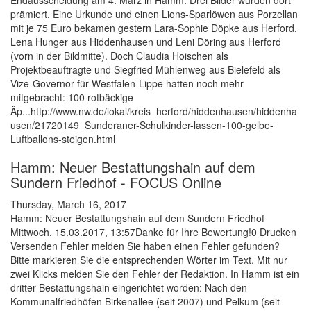
Endausscheidung am 4. März in Hamm. Drei Bilder wurden dort
prämiert. Eine Urkunde und einen Lions-Sparlöwen aus Porzellan
mit je 75 Euro bekamen gestern Lara-Sophie Döpke aus Herford,
Lena Hunger aus Hiddenhausen und Leni Döring aus Herford
(vorn in der Bildmitte). Doch Claudia Hoischen als
Projektbeauftragte und Siegfried Mühlenweg aus Bielefeld als
Vize-Governor für Westfalen-Lippe hatten noch mehr
mitgebracht: 100 rotbäckige
Äp...http://www.nw.de/lokal/kreis_herford/hiddenhausen/hiddenha
usen/21720149_Sunderaner-Schulkinder-lassen-100-gelbe-
Luftballons-steigen.html
Hamm: Neuer Bestattungshain auf dem
Sundern Friedhof - FOCUS Online
Thursday, March 16, 2017
Hamm: Neuer Bestattungshain auf dem Sundern Friedhof
Mittwoch, 15.03.2017, 13:57Danke für Ihre Bewertung!0 Drucken
Versenden Fehler melden Sie haben einen Fehler gefunden?
Bitte markieren Sie die entsprechenden Wörter im Text. Mit nur
zwei Klicks melden Sie den Fehler der Redaktion. In Hamm ist ein
dritter Bestattungshain eingerichtet worden: Nach den
Kommunalfriedhöfen Birkenallee (seit 2007) und Pelkum (seit