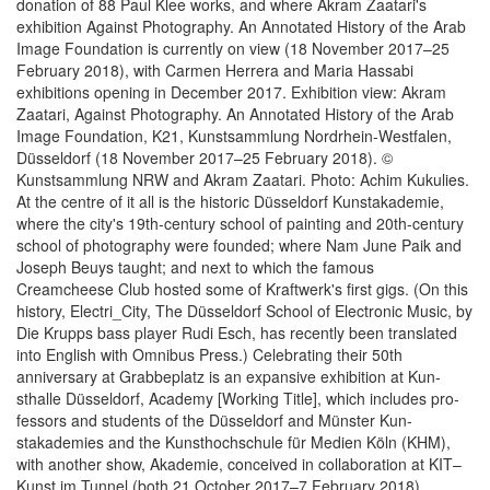
donation of 88 Paul Klee works, and where Akram Zaatari's
exhibition Against Photography. An Annotated History of the Arab
Image Foundation is currently on view (18 November 2017–25
February 2018), with Carmen Herrera and Maria Hassabi
exhibitions opening in December 2017. Exhibition view: Akram
Zaatari, Against Photography. An Annotated History of the Arab
Image Foundation, K21, Kunstsammlung Nordrhein-Westfalen,
Düsseldorf (18 November 2017–25 February 2018). ©
Kunstsammlung NRW and Akram Zaatari. Photo: Achim Kukulies.
At the centre of it all is the historic Düsseldorf Kunstakademie,
where the city's 19th-century school of painting and 20th-century
school of photography were founded; where Nam June Paik and
Joseph Beuys taught; and next to which the famous
Creamcheese Club hosted some of Kraftwerk's first gigs. (On this
history, Electri_City, The Düsseldorf School of Electronic Music, by
Die Krupps bass player Rudi Esch, has recently been translated
into English with Omnibus Press.) Celebrating their 50th
anniversary at Grabbeplatz is an expansive exhibition at Kun­
sthalle Düssel­dorf, Acade­my [Work­ing Ti­tle], which includes pro­
fes­sors and stu­dents of the Düssel­dorf and Münster Kun­
stakademies and the Kun­sthochschule für Me­di­en Köln (KHM),
with another show, Akademie, conceived in collaboration at KIT–
Kunst im Tunnel (both 21 October 2017–7 Febru­ary 2018).