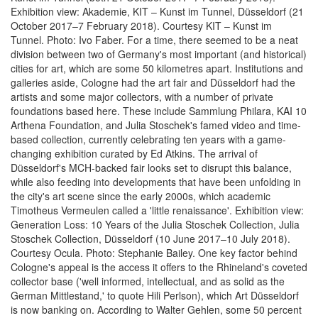
Exhibition view: Akademie, KIT – Kunst im Tunnel, Düsseldorf (21
October 2017–7 February 2018). Courtesy KIT – Kunst im
Tunnel. Photo: Ivo Faber. For a time, there seemed to be a neat
division between two of Germany's most important (and historical)
cities for art, which are some 50 kilometres apart. Institutions and
galleries aside, Cologne had the art fair and Düsseldorf had the
artists and some major collectors, with a number of private
foundations based here. These include Sammlung Philara, KAI 10
Arthena Foundation, and Julia Stoschek's famed video and time-
based collection, currently celebrating ten years with a game-
changing exhibition curated by Ed Atkins. The arrival of
Düsseldorf's MCH-backed fair looks set to disrupt this balance,
while also feeding into developments that have been unfolding in
the city's art scene since the early 2000s, which academic
Timotheus Vermeulen called a 'little renaissance'. Exhibition view:
Generation Loss: 10 Years of the Julia Stoschek Collection, Julia
Stoschek Collection, Düsseldorf (10 June 2017–10 July 2018).
Courtesy Ocula. Photo: Stephanie Bailey. One key factor behind
Cologne's appeal is the access it offers to the Rhineland's coveted
collector base ('well informed, intellectual, and as solid as the
German Mittlestand,' to quote Hili Perlson), which Art Düsseldorf
is now banking on. According to Walter Gehlen, some 50 percent