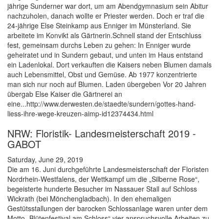
jährige Sunderner war dort, um am Abendgymnasium sein Abitur
nachzuholen, danach wollte er Priester werden. Doch er traf die
24-jährige Else Steinkamp aus Enniger im Münsterland. Sie
arbeitete im Konvikt als Gärtnerin.Schnell stand der Entschluss
fest, gemeinsam durchs Leben zu gehen: In Enniger wurde
geheiratet und in Sundern gebaut, und unten im Haus entstand
ein Ladenlokal. Dort verkauften die Kaisers neben Blumen damals
auch Lebensmittel, Obst und Gemüse. Ab 1977 konzentrierte
man sich nur noch auf Blumen. Laden übergeben Vor 20 Jahren
übergab Else Kaiser die Gärtnerei an
eine...http://www.derwesten.de/staedte/sundern/gottes-hand-
liess-ihre-wege-kreuzen-aimp-id12374434.html
NRW: Floristik- Landesmeisterschaft 2019 -
GABOT
Saturday, June 29, 2019
Die am 16. Juni durchgeführte Landesmeisterschaft der Floristen
Nordrhein-Westfalens, der Wettkampf um die „Silberne Rose“,
begeisterte hunderte Besucher im Nassauer Stall auf Schloss
Wickrath (bei Mönchengladbach). In den ehemaligen
Gestütsstallungen der barocken Schlossanlage waren unter dem
Motto „Blütenfestival am Schloss“ vier anspruchsvolle Arbeiten zu