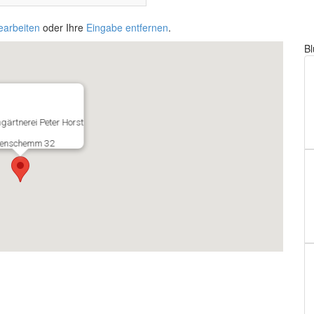
earbeiten
oder Ihre
Eingabe entfernen
.
B
ärtnerei Peter Horst
enschemm 32