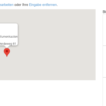
earbeiten
oder Ihre
Eingabe entfernen
.
B
Blumenkasten
Heideweg 81