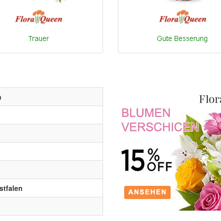
n
stfalen