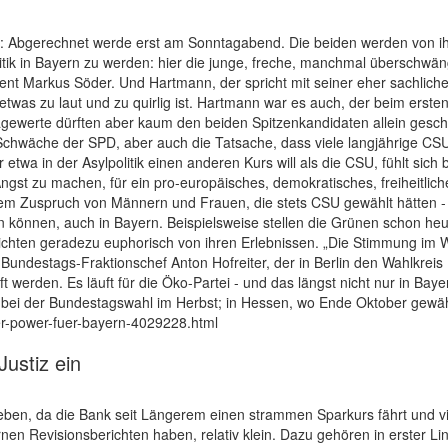
ber: Abgerechnet werde erst am Sonntagabend. Die beiden werden von ihr
litik in Bayern zu werden: hier die junge, freche, manchmal überschwän
ent Markus Söder. Und Hartmann, der spricht mit seiner eher sachliche
etwas zu laut und zu quirlig ist. Hartmann war es auch, der beim erst
agewerte dürften aber kaum den beiden Spitzenkandidaten allein geschu
chwäche der SPD, aber auch die Tatsache, dass viele langjährige CSU-W
etwa in der Asylpolitik einen anderen Kurs will als die CSU, fühlt sic
 Angst zu machen, für ein pro-europäisches, demokratisches, freiheitlich
ektem Zuspruch von Männern und Frauen, die stets CSU gewählt hätten -
 können, auch in Bayern. Beispielsweise stellen die Grünen schon heut
hten geradezu euphorisch von ihren Erlebnissen. „Die Stimmung im Wa
t Bundestags-Fraktionschef Anton Hofreiter, der in Berlin den Wahlkrei
werden. Es läuft für die Öko-Partei - und das längst nicht nur in Baye
bei der Bundestagswahl im Herbst; in Hessen, wo Ende Oktober gewählt
wer-power-fuer-bayern-4029228.html
Justiz ein
e geben, da die Bank seit Längerem einen strammen Sparkurs fährt und v
nen Revisionsberichten haben, relativ klein. Dazu gehören in erster Li