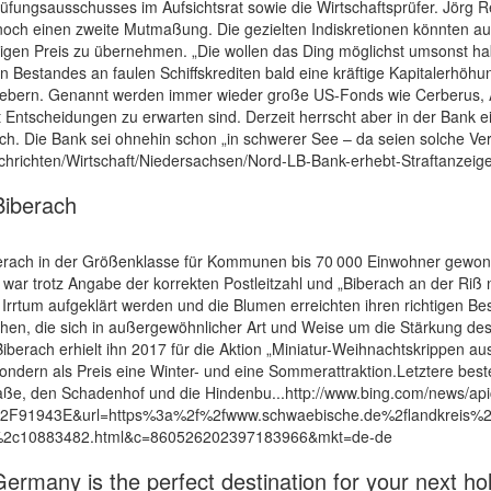
Prüfungsausschusses im Aufsichtsrat sowie die Wirtschaftsprüfer. Jörg 
 noch einen zweite Mutmaßung. Die gezielten Indiskretionen könnten au
en Preis zu übernehmen. „Die wollen das Ding möglichst umsonst hab
 Bestandes an faulen Schiffskrediten bald eine kräftige Kapitalerhöh
ebern. Genannt werden immer wieder große US-Fonds wie Cerberus, Apo
Zeit Entscheidungen zu erwarten sind. Derzeit herrscht aber in der Bank 
lich. Die Bank sei ohnehin schon „in schwerer See – da seien solche Ve
hrichten/Wirtschaft/Niedersachsen/Nord-LB-Bank-erhebt-Straftanzei
Biberach
iberach in der Größenklasse für Kommunen bis 70 000 Einwohner gewon
war trotz Angabe der korrekten Postleitzahl und „Biberach an der Riß
r Irrtum aufgeklärt werden und die Blumen erreichten ihren richtigen 
en, die sich in außergewöhnlicher Art und Weise um die Stärkung des
Biberach erhielt ihn 2017 für die Aktion „Miniatur-Weihnachtskrippen a
sondern als Preis eine Winter- und eine Sommerattraktion.Letztere bes
aße, den Schadenhof und die Hindenbu...http://www.bing.com/news/api
1943E&url=https%3a%2f%2fwww.schwaebische.de%2flandkreis%2flan
rid%2c10883482.html&c=860526202397183966&mkt=de-de
ermany is the perfect destination for your next hol