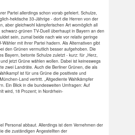
er Partei allerdings schon vorab gefeiert. Schulze,
glich-hektische 33-Jährige - dort die Herren von der
n, aber gleichwohl kämpferischen Art womöglich all
en schwarz-grünen TV-Duell überhaupt in Bayern an den
ldet sein, zumal beide nach wie vor relativ geringe
ähler mit ihrer Partei hadern. Als Alternativen gibt
h bei den Grünen vermutlich besser aufgehoben. Die
es Bayern, betonte Schulze zuletzt - kurz: für „Herz,
 und jetzt Grüne wählen wollen. Dabei ist keineswegs
e zwei Landräte. Auch die Berliner Grünen, die als
hlkampf ist für uns Grüne die positivste und
s München-Land vertritt. „Altgediente Wahlkämpfer
rn. Ein Blick in die bundesweiten Umfragen: Auf
 wird, 18 Prozent; in Nordrhein-
iel Personal abbaut. Allerdings ist dem Vernehmen der
nie die zuständigen Angestellten der