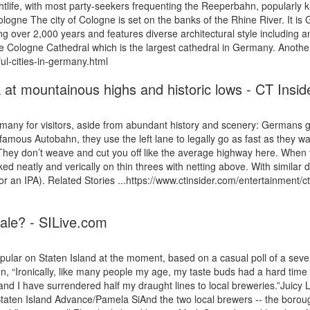
nightlife, with most party-seekers frequenting the Reeperbahn, popularl
ogne The city of Cologne is set on the banks of the Rhine River. It is G
ning over 2,000 years and features diverse architectural style includin
 the Cologne Cathedral which is the largest cathedral in Germany. Anoth
ul-cities-in-germany.html
at mountainous highs and historic lows - CT Insid
many for visitors, aside from abundant history and scenery: Germans ge
he famous Autobahn, they use the left lane to legally go as fast as the
They don’t weave and cut you off like the average highway here. When th
aked neatly and verically on thin threes with netting above. With similar
or an IPA). Related Stories ...https://www.ctinsider.com/entertainment/
tale? - SILive.com
 on Staten Island at the moment, based on a casual poll of a severa
n, “Ironically, like many people my age, my taste buds had a hard time a
nd I have surrendered half my draught lines to local breweries.”Juicy
taten Island Advance/Pamela SiAnd the two local brewers -- the boroug