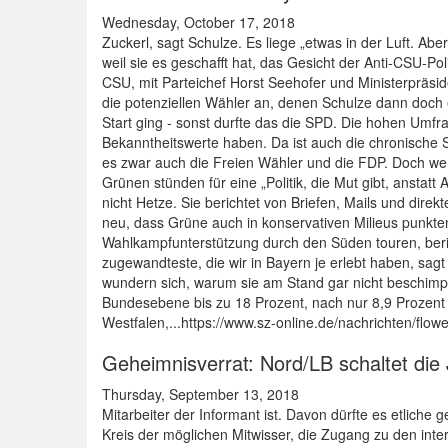
Wednesday, October 17, 2018
Zuckerl, sagt Schulze. Es liege „etwas in der Luft. A
weil sie es geschafft hat, das Gesicht der Anti-CSU-Po
CSU, mit Parteichef Horst Seehofer und Ministerpräsid
die potenziellen Wähler an, denen Schulze dann doch 
Start ging - sonst durfte das die SPD. Die hohen Umfr
Bekanntheitswerte haben. Da ist auch die chronische S
es zwar auch die Freien Wähler und die FDP. Doch wer 
Grünen stünden für eine „Politik, die Mut gibt, anstatt
nicht Hetze. Sie berichtet von Briefen, Mails und dir
neu, dass Grüne auch in konservativen Milieus punkten
Wahlkampfunterstützung durch den Süden touren, beric
zugewandteste, die wir in Bayern je erlebt haben, sag
wundern sich, warum sie am Stand gar nicht beschimpft 
Bundesebene bis zu 18 Prozent, nach nur 8,9 Prozent 
Westfalen,...https://www.sz-online.de/nachrichten/flo
Geheimnisverrat: Nord/LB schaltet die 
Thursday, September 13, 2018
Mitarbeiter der Informant ist. Davon dürfte es etlich
Kreis der möglichen Mitwisser, die Zugang zu den inter