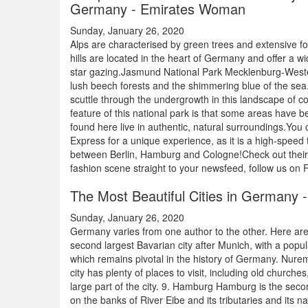
Germany - Emirates Woman
Sunday, January 26, 2020
Alps are characterised by green trees and extensive
hills are located in the heart of Germany and offer a wid
star gazing.Jasmund National Park Mecklenburg-Western 
lush beech forests and the shimmering blue of the sea. Y
scuttle through the undergrowth in this landscape of 
feature of this national park is that some areas have 
found here live in authentic, natural surroundings.You
Express for a unique experience, as it is a high-speed 
between Berlin, Hamburg and Cologne!Check out thei
fashion scene straight to your newsfeed, follow us o
The Most Beautiful Cities in Germany -
Sunday, January 26, 2020
Germany varies from one author to the other. Here ar
second largest Bavarian city after Munich, with a pop
which remains pivotal in the history of Germany. Nurem
city has plenty of places to visit, including old church
large part of the city. 9. Hamburg Hamburg is the second
on the banks of River Eibe and its tributaries and its 