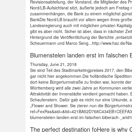
Revisionsabteilung, der Vorstand, die Mitglieder des 
Nord/LB-Aufsichtsrat sitzt, äußerte jedoch am Freitag
zusammenhängen, die Bank zu einem möglichst günstig
BankDie Nord/LB braucht vor allem wegen ihres großen
Landesregierung auch mit möglichen privaten Kapitalg
gibt es aber nicht. Sicher ist aber, dass in nächster 
Hintergrund die Veröffentlichung der Berichte „entsetz
Scheuermann und Marco Seng...http://www.haz.de/Nac
Blumenstelen landen erst im falschen 
Thursday, June 21, 2018
Sie sind Teil des Stadtmarketingpreises 2017, den B
gar nicht hier angekommen.Die holländische Spedition 
dort keine Bürgerturmstraße zu finden war, konnte de
Württemberg wird alle zwei Jahre an Kommunen verlieh
Attraktivität der Innenstädte verdient gemacht haben. 
Schaufenstern. Dafür gab es nicht nur eine Urkunde, 
„Flower and Shower. Sie zieren nun die Bürgerturmstr
ref=FexRss&aid=&tid=421BA52D768C434EB1CEEFA32F9
blumenstelen-landen-erst-im-falschen-biberach-_a
The perfect destination foHere is why G