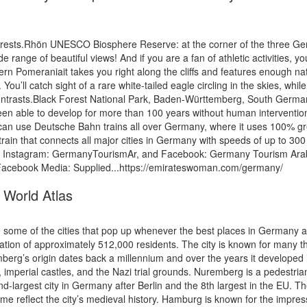
 forests.Rhön UNESCO Biosphere Reserve: at the corner of the three G
e range of beautiful views! And if you are a fan of athletic activities, yo
Pomeraniait takes you right along the cliffs and features enough natura
ou’ll catch sight of a rare white-tailed eagle circling in the skies, whil
contrasts.Black Forest National Park, Baden-Württemberg, South Germa
been able to develop for more than 100 years without human intervention
 can use Deutsche Bahn trains all over Germany, where it uses 100% gre
train that connects all major cities in Germany with speeds of up to 300 
r Instagram: GermanyTourismAr, and Facebook: Germany Tourism Arabi
n Facebook Media: Supplied...https://emirateswoman.com/germany/
 World Atlas
e some of the cities that pop up whenever the best places in Germany
ulation of approximately 512,000 residents. The city is known for many
berg’s origin dates back a millennium and over the years it developed i
es, imperial castles, and the Nazi trial grounds. Nuremberg is a pedestria
-largest city in Germany after Berlin and the 8th largest in the EU. The 
name reflect the city’s medieval history. Hamburg is known for the impre