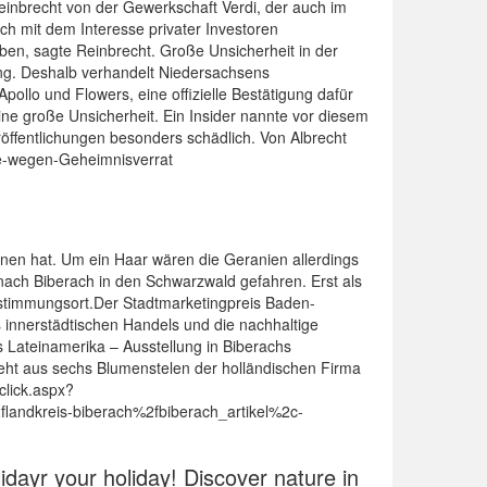
Reinbrecht von der Gewerkschaft Verdi, der auch im
ch mit dem Interesse privater Investoren
en, sagte Reinbrecht. Große Unsicherheit in der
ung. Deshalb verhandelt Niedersachsens
llo und Flowers, eine offizielle Bestätigung dafür
eine große Unsicherheit. Ein Insider nannte vor diesem
röffentlichungen besonders schädlich. Von Albrecht
ge-wegen-Geheimnisverrat
nen hat. Um ein Haar wären die Geranien allerdings
 nach Biberach in den Schwarzwald gefahren. Erst als
Bestimmungsort.Der Stadtmarketingpreis Baden-
 innerstädtischen Handels und die nachhaltige
us Lateinamerika – Ausstellung in Biberachs
teht aus sechs Blumenstelen der holländischen Firma
click.aspx?
dkreis-biberach%2fbiberach_artikel%2c-
idayr your holiday! Discover nature in