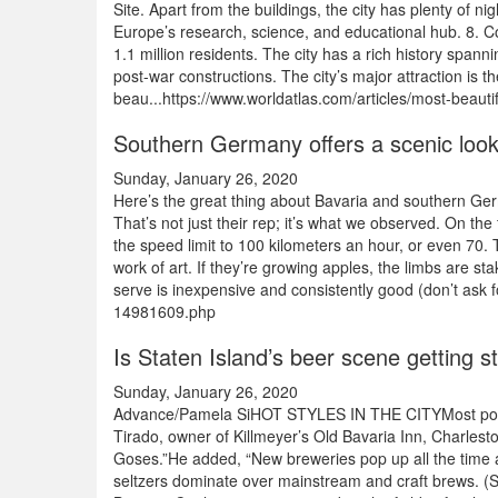
Site. Apart from the buildings, the city has plenty of 
Europe’s research, science, and educational hub. 8. Col
1.1 million residents. The city has a rich history span
post-war constructions. The city’s major attraction is
beau...https://www.worldatlas.com/articles/most-beautif
Southern Germany offers a scenic look 
Sunday, January 26, 2020
Here’s the great thing about Bavaria and southern Ger
That’s not just their rep; it’s what we observed. On t
the speed limit to 100 kilometers an hour, or even 70. 
work of art. If they’re growing apples, the limbs are st
serve is inexpensive and consistently good (don’t ask f
14981609.php
Is Staten Island’s beer scene getting s
Sunday, January 26, 2020
Advance/Pamela SiHOT STYLES IN THE CITYMost popular
Tirado, owner of Killmeyer’s Old Bavaria Inn, Charlesto
Goses.”He added, “New breweries pop up all the time a
seltzers dominate over mainstream and craft brews. (S