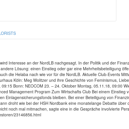
LORISTS
 wird Interesse an der NordLB nachgesagt. In der Politik und der Fina
andere Lösung: einen Einstieg oder gar eine Mehrheitsbeteiligung öffent
auch die Helaba nach wie vor für die NordLB. Aktuelle Club-Events Mit
aturhaus Köln: Meg Wolitzer und ihre Geschichte von Feminismus, Liebe 
8, 09:15 Bonn: NEOCOM 23. – 24. Oktober Montag, 05.11.18, 09:00 Wie
anced Management Program Zum Wirtschafts Club Bei einem Einstieg 
hen Einlagensicherungsfonds bleiben. Bei einer Beteiligung von Finan
ann droht wie bei der HSH Nordbank eine monatelange Debatte über di
icht noch mal mitmachen, sagte eine in die Gespräche involvierte Per
vestoren/23146856.html