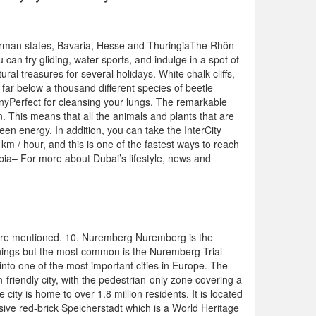
erman states, Bavaria, Hesse and ThuringiaThe Rhôn
u can try gliding, water sports, and indulge in a spot of
l treasures for several holidays. White chalk cliffs,
e far below a thousand different species of beetle
nyPerfect for cleansing your lungs. The remarkable
. This means that all the animals and plants that are
en energy. In addition, you can take the InterCity
km / hour, and this is one of the fastest ways to reach
a– For more about Dubai’s lifestyle, news and
 are mentioned. 10. Nuremberg Nuremberg is the
 things but the most common is the Nuremberg Trial
nto one of the most important cities in Europe. The
n-friendly city, with the pedestrian-only zone covering a
city is home to over 1.8 million residents. It is located
ssive red-brick Speicherstadt which is a World Heritage