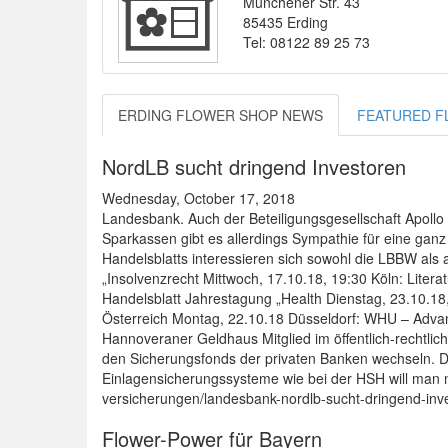
Münchener Str. 43
85435 Erding
Tel: 08122 89 25 73
ERDING FLOWER SHOP NEWS
FEATURED F
NordLB sucht dringend Investoren
Wednesday, October 17, 2018
Landesbank. Auch der Beteiligungsgesellschaft Apollo
Sparkassen gibt es allerdings Sympathie für eine ganz 
Handelsblatts interessieren sich sowohl die LBBW als 
„Insolvenzrecht Mittwoch, 17.10.18, 19:30 Köln: Liter
Handelsblatt Jahrestagung „Health Dienstag, 23.10.1
Österreich Montag, 22.10.18 Düsseldorf: WHU – Adv
Hannoveraner Geldhaus Mitglied im öffentlich-rechtlic
den Sicherungsfonds der privaten Banken wechseln. D
Einlagensicherungssysteme wie bei der HSH will man n
versicherungen/landesbank-nordlb-sucht-dringend-in
Flower-Power für Bayern