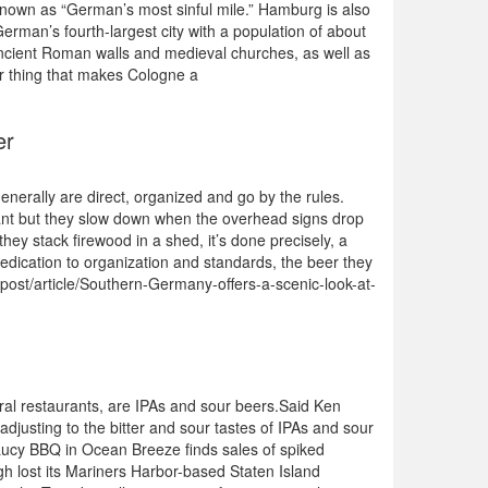
y known as “German’s most sinful mile.” Hamburg is also
erman’s fourth-largest city with a population of about
g ancient Roman walls and medieval churches, as well as
er thing that makes Cologne a
er
nerally are direct, organized and go by the rules.
y want but they slow down when the overhead signs drop
ey stack firewood in a shed, it’s done precisely, a
 dedication to organization and standards, the beer they
ctpost/article/Southern-Germany-offers-a-scenic-look-at-
l restaurants, are IPAs and sour beers.Said Ken
djusting to the bitter and sour tastes of IPAs and sour
 Lucy BBQ in Ocean Breeze finds sales of spiked
h lost its Mariners Harbor-based Staten Island