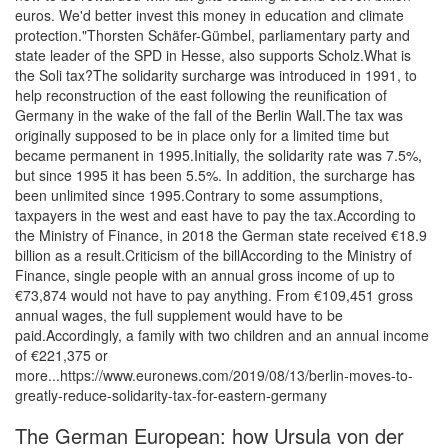
euros. We'd better invest this money in education and climate
protection."Thorsten Schäfer-Gümbel, parliamentary party and
state leader of the SPD in Hesse, also supports Scholz.What is
the Soli tax?The solidarity surcharge was introduced in 1991, to
help reconstruction of the east following the reunification of
Germany in the wake of the fall of the Berlin Wall.The tax was
originally supposed to be in place only for a limited time but
became permanent in 1995.Initially, the solidarity rate was 7.5%,
but since 1995 it has been 5.5%. In addition, the surcharge has
been unlimited since 1995.Contrary to some assumptions,
taxpayers in the west and east have to pay the tax.According to
the Ministry of Finance, in 2018 the German state received €18.9
billion as a result.Criticism of the billAccording to the Ministry of
Finance, single people with an annual gross income of up to
€73,874 would not have to pay anything. From €109,451 gross
annual wages, the full supplement would have to be
paid.Accordingly, a family with two children and an annual income
of €221,375 or
more...https://www.euronews.com/2019/08/13/berlin-moves-to-
greatly-reduce-solidarity-tax-for-eastern-germany
The German European: how Ursula von der