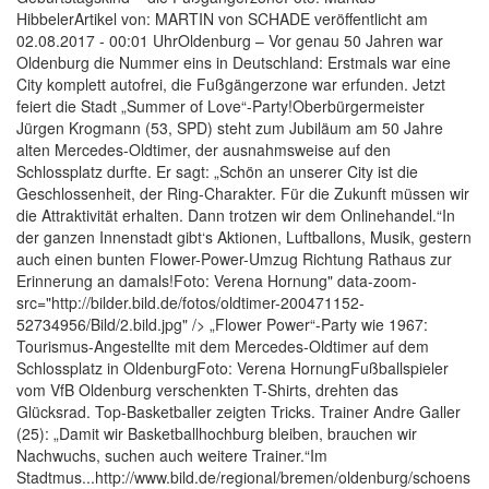
HibbelerArtikel von: MARTIN von SCHADE veröffentlicht am
02.08.2017 - 00:01 UhrOldenburg – Vor genau 50 Jahren war
Oldenburg die Nummer eins in Deutschland: Erstmals war eine
City komplett autofrei, die Fußgängerzone war erfunden. Jetzt
feiert die Stadt „Summer of Love“-Party!Oberbürgermeister
Jürgen Krogmann (53, SPD) steht zum Jubiläum am 50 Jahre
alten Mercedes-Oldtimer, der ausnahmsweise auf den
Schlossplatz durfte. Er sagt: „Schön an unserer City ist die
Geschlossenheit, der Ring-Charakter. Für die Zukunft müssen wir
die Attraktivität erhalten. Dann trotzen wir dem Onlinehandel.“In
der ganzen Innenstadt gibt‘s Aktionen, Luftballons, Musik, gestern
auch einen bunten Flower-Power-Umzug Richtung Rathaus zur
Erinnerung an damals!Foto: Verena Hornung" data-zoom-
src="http://bilder.bild.de/fotos/oldtimer-200471152-
52734956/Bild/2.bild.jpg" /> „Flower Power“-Party wie 1967:
Tourismus-Angestellte mit dem Mercedes-Oldtimer auf dem
Schlossplatz in OldenburgFoto: Verena HornungFußballspieler
vom VfB Oldenburg verschenkten T-Shirts, drehten das
Glücksrad. Top-Basketballer zeigten Tricks. Trainer Andre Galler
(25): „Damit wir Basketballhochburg bleiben, brauchen wir
Nachwuchs, suchen auch weitere Trainer.“Im
Stadtmus...http://www.bild.de/regional/bremen/oldenburg/schoens