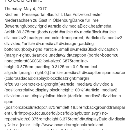
Thursday, May 4, 2017
Kirchen - Presseportal Blaulicht: Das Polizeiorchester
Niedersachsen zu Gast in OldenburgDanke für Ihre
Bewertung!0body.rlgrid #article div.mediaBlock.headmedia
{width:39.375rem;}body.rlgrid #article div.mediaBlock,#article
div.mediav2 {background-color:transparent;}#article div.mediav2
div.video,#article div.mediav2 div.image {padding-
bottom:0;}body.rlgrid #article .small div.mediaBlock div.caption
{margin-right:0;}#article .mediav2 div.caption {border-bottom:0
none;color:#666666;font-size:0.6875rem;line-
height:0.875rem;padding:0.3125rem 0 0.5rem;text-
align:left;margin-right:0;}#article .mediav2 div.caption span.source
{color:#adadad;display:block;float:right;margin-
left:0.9375rem;text-align:right;}#article .mediav2 div.video a
{position:relative;display:block;height:100%;}#article .mediav2
div.video a.uc {display:inline-block;}#article .mediav2 div.video a
span
{position:absolute;top:7.875rem;left:16.5rem;background:transpar
ent url("http://p5.focus.de/fol/pics/fol/playbutton.svg") no-
repeat;width:6.375rem;height:6.375rem;}div.displayDate,div.displa
yDate a {color...http://www.focus.de/regional/rheinland-