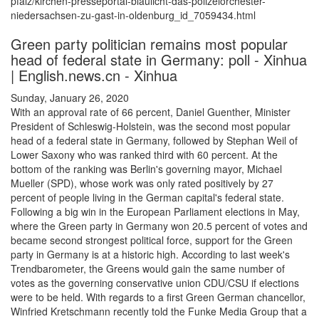
pfalz/kirchen-presseportal-blaulicht-das-polizeiorchester-
niedersachsen-zu-gast-in-oldenburg_id_7059434.html
Green party politician remains most popular
head of federal state in Germany: poll - Xinhua
| English.news.cn - Xinhua
Sunday, January 26, 2020
With an approval rate of 66 percent, Daniel Guenther, Minister
President of Schleswig-Holstein, was the second most popular
head of a federal state in Germany, followed by Stephan Weil of
Lower Saxony who was ranked third with 60 percent. At the
bottom of the ranking was Berlin's governing mayor, Michael
Mueller (SPD), whose work was only rated positively by 27
percent of people living in the German capital's federal state.
Following a big win in the European Parliament elections in May,
where the Green party in Germany won 20.5 percent of votes and
became second strongest political force, support for the Green
party in Germany is at a historic high. According to last week's
Trendbarometer, the Greens would gain the same number of
votes as the governing conservative union CDU/CSU if elections
were to be held. With regards to a first Green German chancellor,
Winfried Kretschmann recently told the Funke Media Group that a