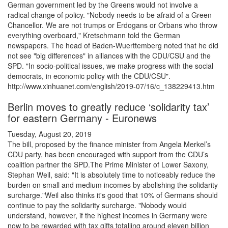
German government led by the Greens would not involve a
radical change of policy. "Nobody needs to be afraid of a Green
Chancellor. We are not trumps or Erdogans or Orbans who throw
everything overboard," Kretschmann told the German
newspapers. The head of Baden-Wuerttemberg noted that he did
not see "big differences" in alliances with the CDU/CSU and the
SPD. "In socio-political issues, we make progress with the social
democrats, in economic policy with the CDU/CSU".
http://www.xinhuanet.com/english/2019-07/16/c_138229413.htm
Berlin moves to greatly reduce ‘solidarity tax’
for eastern Germany - Euronews
Tuesday, August 20, 2019
The bill, proposed by the finance minister from Angela Merkel’s
CDU party, has been encouraged with support from the CDU’s
coalition partner the SPD.The Prime Minister of Lower Saxony,
Stephan Weil, said: "It is absolutely time to noticeably reduce the
burden on small and medium incomes by abolishing the solidarity
surcharge."Weil also thinks it's good that 10% of Germans should
continue to pay the solidarity surcharge. "Nobody would
understand, however, if the highest incomes in Germany were
now to be rewarded with tax gifts totalling around eleven billion