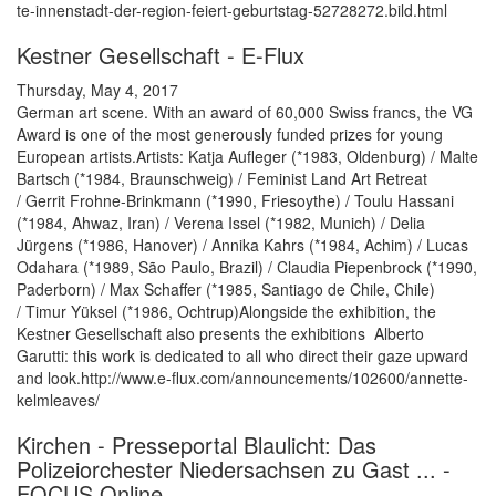
te-innenstadt-der-region-feiert-geburtstag-52728272.bild.html
Kestner Gesellschaft - E-Flux
Thursday, May 4, 2017
German art scene. With an award of 60,000 Swiss francs, the VG
Award is one of the most generously funded prizes for young
European artists.Artists: Katja Aufleger (*1983, Oldenburg) / Malte
Bartsch (*1984, Braunschweig) / Feminist Land Art Retreat
/ Gerrit Frohne-Brinkmann (*1990, Friesoythe) / Toulu Hassani
(*1984, Ahwaz, Iran) / Verena Issel (*1982, Munich) / Delia
Jürgens (*1986, Hanover) / Annika Kahrs (*1984, Achim) / Lucas
Odahara (*1989, São Paulo, Brazil) / Claudia Piepenbrock (*1990,
Paderborn) / Max Schaffer (*1985, Santiago de Chile, Chile)
/ Timur Yüksel (*1986, Ochtrup)Alongside the exhibition, the
Kestner Gesellschaft also presents the exhibitions Alberto
Garutti: this work is dedicated to all who direct their gaze upward
and look.http://www.e-flux.com/announcements/102600/annette-
kelmleaves/
Kirchen - Presseportal Blaulicht: Das
Polizeiorchester Niedersachsen zu Gast ... -
FOCUS Online