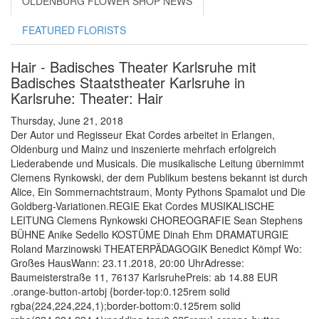
OLDENBURG FLOWER SHOP NEWS
FEATURED FLORISTS
Hair - Badisches Theater Karlsruhe mit
Badisches Staatstheater Karlsruhe in
Karlsruhe: Theater: Hair
Thursday, June 21, 2018
Der Autor und Regisseur Ekat Cordes arbeitet in Erlangen,
Oldenburg und Mainz und inszenierte mehrfach erfolgreich
Liederabende und Musicals. Die musikalische Leitung übernimmt
Clemens Rynkowski, der dem Publikum bestens bekannt ist durch
Alice, Ein Sommernachtstraum, Monty Pythons Spamalot und Die
Goldberg-Variationen.REGIE Ekat Cordes MUSIKALISCHE
LEITUNG Clemens Rynkowski CHOREOGRAFIE Sean Stephens
BÜHNE Anike Sedello KOSTÜME Dinah Ehm DRAMATURGIE
Roland Marzinowski THEATERPÄDAGOGIK Benedict Kömpf Wo:
Großes HausWann: 23.11.2018, 20:00 UhrAdresse:
Baumeisterstraße 11, 76137 KarlsruhePreis: ab 14.88 EUR
.orange-button-artobj {border-top:0.125rem solid
rgba(224,224,224,1);border-bottom:0.125rem solid