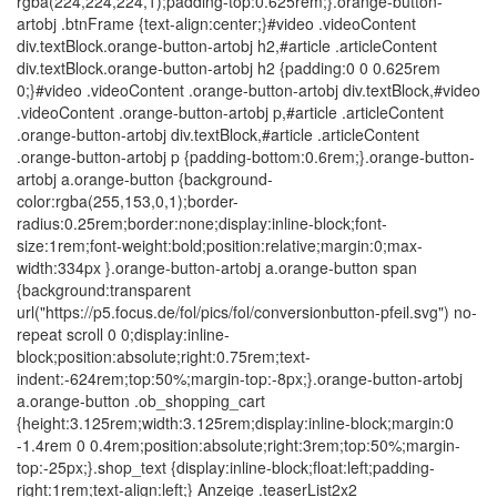
rgba(224,224,224,1);padding-top:0.625rem;}.orange-button-
artobj .btnFrame {text-align:center;}#video .videoContent
div.textBlock.orange-button-artobj h2,#article .articleContent
div.textBlock.orange-button-artobj h2 {padding:0 0 0.625rem
0;}#video .videoContent .orange-button-artobj div.textBlock,#video
.videoContent .orange-button-artobj p,#article .articleContent
.orange-button-artobj div.textBlock,#article .articleContent
.orange-button-artobj p {padding-bottom:0.6rem;}.orange-button-
artobj a.orange-button {background-
color:rgba(255,153,0,1);border-
radius:0.25rem;border:none;display:inline-block;font-
size:1rem;font-weight:bold;position:relative;margin:0;max-
width:334px }.orange-button-artobj a.orange-button span
{background:transparent
url("https://p5.focus.de/fol/pics/fol/conversionbutton-pfeil.svg") no-
repeat scroll 0 0;display:inline-
block;position:absolute;right:0.75rem;text-
indent:-624rem;top:50%;margin-top:-8px;}.orange-button-artobj
a.orange-button .ob_shopping_cart
{height:3.125rem;width:3.125rem;display:inline-block;margin:0
-1.4rem 0 0.4rem;position:absolute;right:3rem;top:50%;margin-
top:-25px;}.shop_text {display:inline-block;float:left;padding-
right:1rem;text-align:left;} Anzeige .teaserList2x2