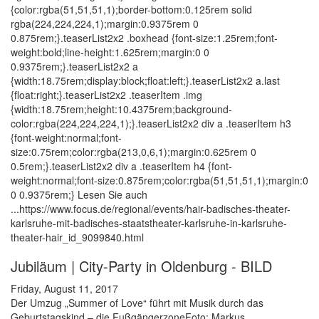
{color:rgba(51,51,51,1);border-bottom:0.125rem solid
rgba(224,224,224,1);margin:0.9375rem 0
0.875rem;}.teaserList2x2 .boxhead {font-size:1.25rem;font-
weight:bold;line-height:1.625rem;margin:0 0
0.9375rem;}.teaserList2x2 a
{width:18.75rem;display:block;float:left;}.teaserList2x2 a.last
{float:right;}.teaserList2x2 .teaserItem .img
{width:18.75rem;height:10.4375rem;background-
color:rgba(224,224,224,1);}.teaserList2x2 div a .teaserItem h3
{font-weight:normal;font-
size:0.75rem;color:rgba(213,0,6,1);margin:0.625rem 0
0.5rem;}.teaserList2x2 div a .teaserItem h4 {font-
weight:normal;font-size:0.875rem;color:rgba(51,51,51,1);margin:0
0 0.9375rem;} Lesen Sie auch
...https://www.focus.de/regional/events/hair-badisches-theater-
karlsruhe-mit-badisches-staatstheater-karlsruhe-in-karlsruhe-
theater-hair_id_9099840.html
Jubiläum | City-Party in Oldenburg - BILD
Friday, August 11, 2017
Der Umzug „Summer of Love“ führt mit Musik durch das
Geburtstagskind – die FußgängerzoneFoto: Markus