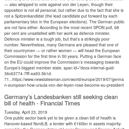
— also whipped to vote against von der Leyen, though their
opposition is not all personal, but rather due to the fact that she is
not a Spitzenkandidat (the lead candidate put forward by each
parliamentary bloc in the European elections). The German public
are not fans either. According to the most recent SPON poll, 68
per cent are unsatisfied with her work as defence minister.
Defence minister is a tough job, but that’s a strikingly poor
number. Nevertheless, many Germans are pleased that one of
their countrymen — or rather women — will head the European
Commission for the first time in 50 years. Putting a German face
on the EU could improve the Commission’s messaging towards
Europe’s biggest member state. span id="docs-internal-guid-
36c63774-7fff-ea93-5b1d-
71...https://www.newstatesman.com/world/europe/2019/07/germa
n-european-how-ursula-von-der-leyen-rose-become-eu-president
Germany’s Landesbanken still seeking clean
bill of health - Financial Times
Tuesday, April 23, 2019
One public sector bank yet to be given a clean bill of health is
Hanover-based NordLB, a lender with €160bn in assets majority-