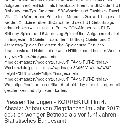
Aufgaben veröffentlicht – als Flashback, Premium-SBC oder FUT-
Birthday-Item-Typ. Die ersten SBC-Spieler sind Flashback David
Villa, Timo Werner und Prime Icon Moments Gerrard. Insgesamt
werden 21 Spieler über SBCs während des FUT-Geburtstags
erhältlich sein – inklusive 10 Prime-ICON-Moments, 6 FUT-
Birthday-Spieler und 5 Jahrestag-SpielerÜber Aufgaben erhaltet
Ihr insgesamt 6 Spieler – darunter 4 Birthday-Spieler und 2
Jahrestag-Spieler. Die ersten drei Spieler sind Gervinho,
Ibrahimovic und Naldo – die zweite Hälfte kommt in einer Woche.
img src="https://images.mein-
mmo.de/magazin/medien/2019/03/FIFA-19-FUT-Birthday-
Wochenziele.jpg" alt class="wp-image-330693" width="434"
height="338" srcset="https://images.mein-
mmo.de/magazin/medien/2019/03/FIFA-19-FUT-Birthday-
Wo...https://mein-mmo.de/fifa-19-fut-birthday-startet-morgen-mit-
geschenken-und-zig-neuen-karten/
Pressemitteilungen - KORREKTUR im 4.
Absatz: Anbau von Zierpflanzen im Jahr 2017:
deutlich weniger Betriebe als vor fünf Jahren -
Statistisches Bundesamt