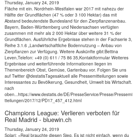
Thursday, January 24, 2019
Fläche mit ein. Nordrhein-Westfalen war 2017 mit nahezu der
Hälfte der Grundflächen (47 % oder 3 100 Hektar) das mit
Abstand bedeutendste Bundesland für den Zierpflanzenanbau.
Bayern, Baden-Württemberg und Niedersachsen verfügten
zusammen mit mehr als 2 000 Hektar über weitere 31 % der
Grundflächen. Ausführliche Ergebnisse stehen in der Fachserie 3,
Reihe 3.1.6 „Landwirtschaftliche Bodennutzung – Anbau von
Zierpflanzen zur Verfügung. Weitere Auskünfte gibt:Bettina
Leven,Telefon: +49 (0) 611 / 75 86 35,Kontaktformular Weiteres
Ergebnisse und weiterführende Informationen liegen im
Themenbereich Obst, Gemüse, Gartenbau vor. Folgen Sie uns
auf Twitter @destatisTagesaktuell alle Pressemitteilungen sowie
Interessantes zu Bevölkerung, Gesundheit, Umwelt bis Wirtschaft.
nach
oben...https://www.destatis.de/DE/PresseService/Presse/Pressemi
tteilungen/2017/12/PD17_457_412.html
Champions League: Verlieren verboten für
Real Madrid - bluewin.ch
Thursday, January 24, 2019
Solari: «Real brauchte diesen Sieg. Es ist nicht einfach, wenn du