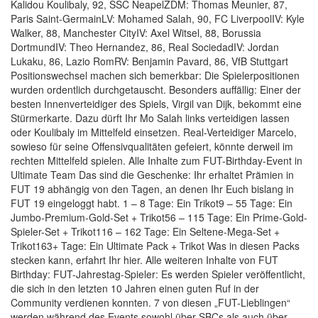
Kalidou Koulibaly, 92, SSC NeapelZDM: Thomas Meunier, 87,
Paris Saint-GermainLV: Mohamed Salah, 90, FC LiverpoolIV: Kyle
Walker, 88, Manchester CityIV: Axel Witsel, 88, Borussia
DortmundIV: Theo Hernandez, 86, Real SociedadIV: Jordan
Lukaku, 86, Lazio RomRV: Benjamin Pavard, 86, VfB Stuttgart
Positionswechsel machen sich bemerkbar: Die Spielerpositionen
wurden ordentlich durchgetauscht. Besonders auffällig: Einer der
besten Innenverteidiger des Spiels, Virgil van Dijk, bekommt eine
Stürmerkarte. Dazu dürft Ihr Mo Salah links verteidigen lassen
oder Koulibaly im Mittelfeld einsetzen. Real-Verteidiger Marcelo,
sowieso für seine Offensivqualitäten gefeiert, könnte derweil im
rechten Mittelfeld spielen. Alle Inhalte zum FUT-Birthday-Event in
Ultimate Team Das sind die Geschenke: Ihr erhaltet Prämien in
FUT 19 abhängig von den Tagen, an denen Ihr Euch bislang in
FUT 19 eingeloggt habt. 1 – 8 Tage: Ein Trikot9 – 55 Tage: Ein
Jumbo-Premium-Gold-Set + Trikot56 – 115 Tage: Ein Prime-Gold-
Spieler-Set + Trikot116 – 162 Tage: Ein Seltene-Mega-Set +
Trikot163+ Tage: Ein Ultimate Pack + Trikot Was in diesen Packs
stecken kann, erfahrt Ihr hier. Alle weiteren Inhalte von FUT
Birthday: FUT-Jahrestag-Spieler: Es werden Spieler veröffentlicht,
die sich in den letzten 10 Jahren einen guten Ruf in der
Community verdienen konnten. 7 von diesen „FUT-Lieblingen“
werden während des Events sowohl über SBCs als auch über