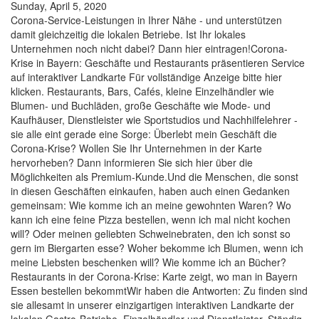
Sunday, April 5, 2020
Corona-Service-Leistungen in Ihrer Nähe - und unterstützen
damit gleichzeitig die lokalen Betriebe. Ist Ihr lokales
Unternehmen noch nicht dabei? Dann hier eintragen!Corona-
Krise in Bayern: Geschäfte und Restaurants präsentieren Service
auf interaktiver Landkarte Für vollständige Anzeige bitte hier
klicken. Restaurants, Bars, Cafés, kleine Einzelhändler wie
Blumen- und Buchläden, große Geschäfte wie Mode- und
Kaufhäuser, Dienstleister wie Sportstudios und Nachhilfelehrer -
sie alle eint gerade eine Sorge: Überlebt mein Geschäft die
Corona-Krise? Wollen Sie Ihr Unternehmen in der Karte
hervorheben? Dann informieren Sie sich hier über die
Möglichkeiten als Premium-Kunde.Und die Menschen, die sonst
in diesen Geschäften einkaufen, haben auch einen Gedanken
gemeinsam: Wie komme ich an meine gewohnten Waren? Wo
kann ich eine feine Pizza bestellen, wenn ich mal nicht kochen
will? Oder meinen geliebten Schweinebraten, den ich sonst so
gern im Biergarten esse? Woher bekomme ich Blumen, wenn ich
meine Liebsten beschenken will? Wie komme ich an Bücher?
Restaurants in der Corona-Krise: Karte zeigt, wo man in Bayern
Essen bestellen bekommtWir haben die Antworten: Zu finden sind
sie allesamt in unserer einzigartigen interaktiven Landkarte der