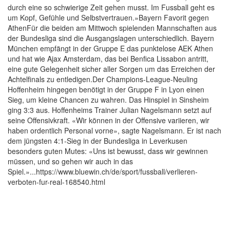
durch eine so schwierige Zeit gehen musst. Im Fussball geht es
um Kopf, Gefühle und Selbstvertrauen.»Bayern Favorit gegen
AthenFür die beiden am Mittwoch spielenden Mannschaften aus
der Bundesliga sind die Ausgangslagen unterschiedlich. Bayern
München empfängt in der Gruppe E das punktelose AEK Athen
und hat wie Ajax Amsterdam, das bei Benfica Lissabon antritt,
eine gute Gelegenheit sicher aller Sorgen um das Erreichen der
Achtelfinals zu entledigen.Der Champions-League-Neuling
Hoffenheim hingegen benötigt in der Gruppe F in Lyon einen
Sieg, um kleine Chancen zu wahren. Das Hinspiel in Sinsheim
ging 3:3 aus. Hoffenheims Trainer Julian Nagelsmann setzt auf
seine Offensivkraft. «Wir können in der Offensive variieren, wir
haben ordentlich Personal vorne», sagte Nagelsmann. Er ist nach
dem jüngsten 4:1-Sieg in der Bundesliga in Leverkusen
besonders guten Mutes: «Uns ist bewusst, dass wir gewinnen
müssen, und so gehen wir auch in das
Spiel.»...https://www.bluewin.ch/de/sport/fussball/verlieren-
verboten-fur-real-168540.html