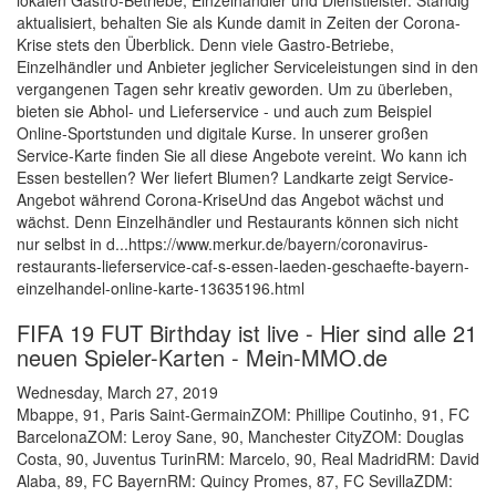
lokalen Gastro-Betriebe, Einzelhändler und Dienstleister. Ständig
aktualisiert, behalten Sie als Kunde damit in Zeiten der Corona-
Krise stets den Überblick. Denn viele Gastro-Betriebe,
Einzelhändler und Anbieter jeglicher Serviceleistungen sind in den
vergangenen Tagen sehr kreativ geworden. Um zu überleben,
bieten sie Abhol- und Lieferservice - und auch zum Beispiel
Online-Sportstunden und digitale Kurse. In unserer großen
Service-Karte finden Sie all diese Angebote vereint. Wo kann ich
Essen bestellen? Wer liefert Blumen? Landkarte zeigt Service-
Angebot während Corona-KriseUnd das Angebot wächst und
wächst. Denn Einzelhändler und Restaurants können sich nicht
nur selbst in d...https://www.merkur.de/bayern/coronavirus-
restaurants-lieferservice-caf-s-essen-laeden-geschaefte-bayern-
einzelhandel-online-karte-13635196.html
FIFA 19 FUT Birthday ist live - Hier sind alle 21
neuen Spieler-Karten - Mein-MMO.de
Wednesday, March 27, 2019
Mbappe, 91, Paris Saint-GermainZOM: Phillipe Coutinho, 91, FC
BarcelonaZOM: Leroy Sane, 90, Manchester CityZOM: Douglas
Costa, 90, Juventus TurinRM: Marcelo, 90, Real MadridRM: David
Alaba, 89, FC BayernRM: Quincy Promes, 87, FC SevillaZDM: