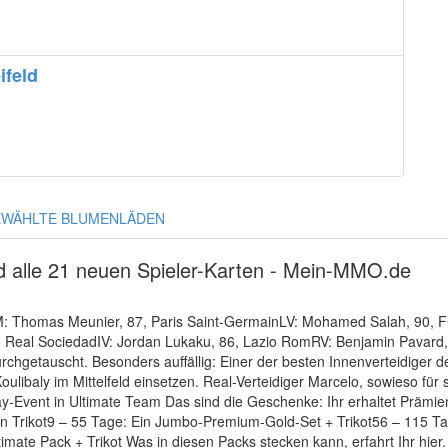
feld
WÄHLTE BLUMENLÄDEN
ind alle 21 neuen Spieler-Karten - Mein-MMO.de
: Thomas Meunier, 87, Paris Saint-GermainLV: Mohamed Salah, 90, FC L
, Real SociedadIV: Jordan Lukaku, 86, Lazio RomRV: Benjamin Pavard, 
chgetauscht. Besonders auffällig: Einer der besten Innenverteidiger de
oulibaly im Mittelfeld einsetzen. Real-Verteidiger Marcelo, sowieso für 
hday-Event in Ultimate Team Das sind die Geschenke: Ihr erhaltet Präm
in Trikot9 – 55 Tage: Ein Jumbo-Premium-Gold-Set + Trikot56 – 115 Ta
mate Pack + Trikot Was in diesen Packs stecken kann, erfahrt Ihr hier.