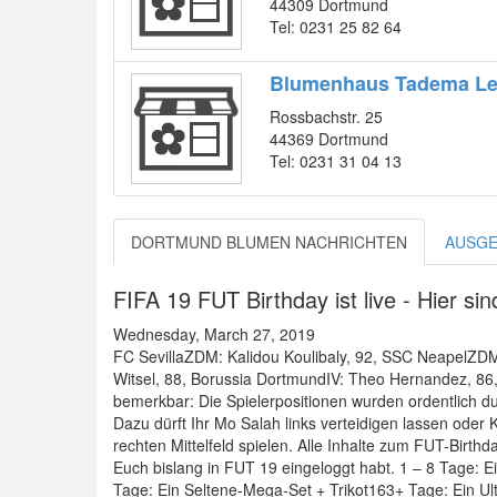
44309 Dortmund
Tel: 0231 25 82 64
Blumenhaus Tadema Lei
Rossbachstr. 25
44369 Dortmund
Tel: 0231 31 04 13
DORTMUND BLUMEN NACHRICHTEN
AUSGE
FIFA 19 FUT Birthday ist live - Hier s
Wednesday, March 27, 2019
FC SevillaZDM: Kalidou Koulibaly, 92, SSC NeapelZDM
Witsel, 88, Borussia DortmundIV: Theo Hernandez, 86
bemerkbar: Die Spielerpositionen wurden ordentlich dur
Dazu dürft Ihr Mo Salah links verteidigen lassen oder K
rechten Mittelfeld spielen. Alle Inhalte zum FUT-Birt
Euch bislang in FUT 19 eingeloggt habt. 1 – 8 Tage: E
Tage: Ein Seltene-Mega-Set + Trikot163+ Tage: Ein Ulti