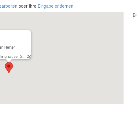
earbeiten
oder Ihre
Eingabe entfernen
.
B
n Herter
inghauser Str. 23