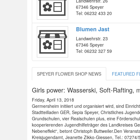
Landwehrstr. 26
67346 Speyer
Tel: 06232 433 20
Blumen Jast
Landwehrstr. 23
67346 Speyer
Tel: 06232 327 59
SPEYER FLOWER SHOP NEWS
FEATURED F
Girls power: Wasserski, Soft-Rafting,
Friday, April 13, 2018
Germersheim initiiert und organisiert wird, sind Einri
Stadtteilladen GER, Sepia Speyer, Christliches Jugen
Grundschulen, vier Realschulen plus, eine Förderschu
kooperierenden Jugendhilfeträger des Landkreises Ge
Nebeneffekt“, betont Christoph Buttweiler.Den Veransta
Kreisjugendamt, Jeanette Zikko-Giessen, Tel.: 07274