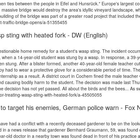
hen ties between the people in Eifel and Hunsrück." Europe's largest con
e massive bridge would destroy the area's idyllic vineyard landscape, wh
ilding of the bridge was part of a greater road project that included th
t-traffic-bridge-opens/a-51355455
p sting with heated fork - DW (English)
estionable home remedy for a student's wasp sting. The incident occurre
, when a 14-year-old student was stung by a wasp. In response, a 39-ye
en stung. After a blister formed, another 40-year-old female teacher c
e boy had to wear a protective glove for a considerable period of time. T
nternship as a result. A district court in Cochem fined the male teache
and causing bodily harm to the student. The decision was made last Thu
 the decision has not yet passed. All about the birds and the bees... As
or-treating-wasp-sting-with-heated-fork/a-45505055
 to target his enemies, German police warn - Fox
e had a conflict with a recently deceased gardener to be on the looko
d in a news release that gardener Bernhard Graumann, 59, was found d
ear-old doctor in a nearby town was found dead in front of his practice