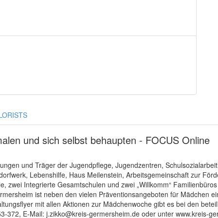
LORISTS
 malen und sich selbst behaupten - FOCUS Online
chtungen und Träger der Jugendpflege, Jugendzentren, Schulsozialarbeit
ddorfwerk, Lebenshilfe, Haus Meilenstein, Arbeitsgemeinschaft zur För
le, zwei Integrierte Gesamtschulen und zwei „Willkomm“ Familienbüros
rmersheim ist neben den vielen Präventionsangeboten für Mädchen ei
ltungsflyer mit allen Aktionen zur Mädchenwoche gibt es bei den beteil
/53-372, E-Mail: j.zikko@kreis-germersheim.de oder unter www.kreis-