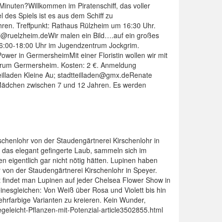
Minuten?Willkommen im Piratenschiff, das voller
 des Spiels ist es aus dem Schiff zu
ren. Treffpunkt: Rathaus Rülzheim um 16:30 Uhr.
@ruelzheim.deWir malen ein Bild….auf ein großes
6:00-18:00 Uhr im Jugendzentrum Jockgrim.
r in GermersheimMit einer Floristin wollen wir mit
trum Germersheim. Kosten: 2 €. Anmeldung
illaden Kleine Au; stadtteilladen@gmx.deRenate
 Mädchen zwischen 7 und 12 Jahren. Es werden
rschenlohr von der Staudengärtnerei Kirschenlohr in
h das elegant gefingerte Laub, sammeln sich im
en eigentlich gar nicht nötig hätten. Lupinen haben
r von der Staudengärtnerei Kirschenlohr in Speyer.
 findet man Lupinen auf jeder Chelsea Flower Show in
inesgleichen: Von Weiß über Rosa und Violett bis hin
ehrfarbige Varianten zu kreieren. Kein Wunder,
leicht-Pflanzen-mit-Potenzial-article3502855.html