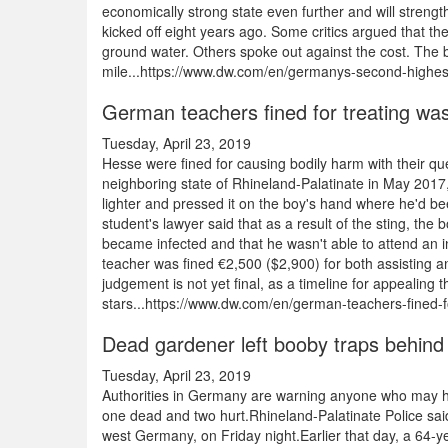
economically strong state even further and will strengt
kicked off eight years ago. Some critics argued that th
ground water. Others spoke out against the cost. The bu
mile...https://www.dw.com/en/germanys-second-highes
German teachers fined for treating was
Tuesday, April 23, 2019
Hesse were fined for causing bodily harm with their qu
neighboring state of Rhineland-Palatinate in May 2017
lighter and pressed it on the boy's hand where he'd be
student's lawyer said that as a result of the sting, th
became infected and that he wasn't able to attend an i
teacher was fined €2,500 ($2,900) for both assisting 
judgement is not yet final, as a timeline for appealing
stars...https://www.dw.com/en/german-teachers-fined-f
Dead gardener left booby traps behind
Tuesday, April 23, 2019
Authorities in Germany are warning anyone who may hav
one dead and two hurt.Rhineland-Palatinate Police sai
west Germany, on Friday night.Earlier that day, a 64-y