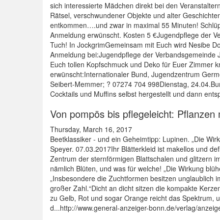
sich interessierte Mädchen direkt bei den Veranstalt
Rätsel, verschwundener Objekte und alter Geschichten 
entkommen….und zwar in maximal 55 Minuten! Schlüpf
Anmeldung erwünscht. Kosten 5 €Jugendpflege der V
Tuch! In JockgrimGemeinsam mit Euch wird Nesibe Do
Anmeldung bei:Jugendpflege der Verbandsgemeinde Joc
Euch tollen Kopfschmuck und Deko für Euer Zimmer k
erwünscht:Internationaler Bund, Jugendzentrum Germ
Seibert-Memmer; ? 07274 704 998Dienstag, 24.04.Bun
Cocktails und Muffins selbst hergestellt und dann ents
Von pompös bis pflegeleicht: Pflanzen 
Thursday, March 16, 2017
Beetklassiker - und ein Geheimtipp: Lupinen. „Die Wir
Speyer. 07.03.2017Ihr Blätterkleid ist makellos und d
Zentrum der sternförmigen Blattschalen und glitzern im
nämlich Blüten, und was für welche! „Die Wirkung blüh
„Insbesondere die Zuchtformen besitzen unglaublich 
großer Zahl.“Dicht an dicht sitzen die kompakte Kerze
zu Gelb, Rot und sogar Orange reicht das Spektrum, un
d...http://www.general-anzeiger-bonn.de/verlag/anze