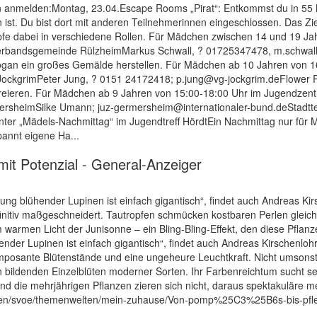
ern anmelden:Montag, 23.04.Escape Rooms „Pirat“: Entkommst du in 55 
ist. Du bist dort mit anderen Teilnehmerinnen eingeschlossen. Das Ziel
e dabei in verschiedene Rollen. Für Mädchen zwischen 14 und 19 Jah
erbandsgemeinde RülzheimMarkus Schwall, ? 01725347478, m.schwall
gan ein großes Gemälde herstellen. Für Mädchen ab 10 Jahren von 1
kgrimPeter Jung, ? 0151 24172418; p.jung@vg-jockgrim.deFlower Powe
reieren. Für Mädchen ab 9 Jahren von 15:00-18:00 Uhr im Jugendzen
ersheimSilke Umann; juz-germersheim@internationaler-bund.deStadtte
ter „Mädels-Nachmittag“ im Jugendtreff HördtEin Nachmittag nur für
pannt eigene Ha...
mit Potenzial - General-Anzeiger
kung blühender Lupinen ist einfach gigantisch“, findet auch Andreas Ki
efinitiv maßgeschneidert. Tautropfen schmücken kostbaren Perlen gleic
 warmen Licht der Junisonne – ein Bling-Bling-Effekt, den diese Pflanz
ender Lupinen ist einfach gigantisch“, findet auch Andreas Kirschenloh
imposante Blütenstände und eine ungeheure Leuchtkraft. Nicht umsonst
n bildenden Einzelblüten moderner Sorten. Ihr Farbenreichtum sucht se
d die mehrjährigen Pflanzen zieren sich nicht, daraus spektakuläre m
igen/svoe/themenwelten/mein-zuhause/Von-pomp%25C3%25B6s-bis-pflege