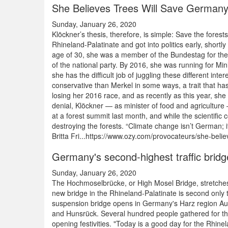
She Believes Trees Will Save German
Sunday, January 26, 2020
Klöckner’s thesis, therefore, is simple: Save the fore
Rhineland-Palatinate and got into politics early, short
age of 30, she was a member of the Bundestag for the 
of the national party. By 2016, she was running for Min
she has the difficult job of juggling these different 
conservative than Merkel in some ways, a trait that has
losing her 2016 race, and as recently as this year, sh
denial, Klöckner — as minister of food and agriculture
at a forest summit last month, and while the scientific 
destroying the forests. “Climate change isn’t German; i
Britta Fri...https://www.ozy.com/provocateurs/she-beli
Germany's second-highest traffic brid
Sunday, January 26, 2020
The Hochmoselbrücke, or High Mosel Bridge, stretches
new bridge in the Rhineland-Palatinate is second only
suspension bridge opens in Germany's Harz region Autho
and Hunsrück. Several hundred people gathered for the
opening festivities. "Today is a good day for the Rhin