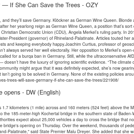
y — If She Can Save the Trees - OZY
sts, and they’ll save Germany. Klöckner as German Wine Queen. Blonde an
ly after her yearlong reign as German Wine Queen, a position that’s sor
Christian Democratic Union (CDU), Angela Merkel’s ruling party. In 20
ister-President (governor) of Rhineland-Palatinate. Articles touted her 
interests and keeping everybody happy.Joachim Curtius, professor of geo
n’t always served her well electorally. Her opposition to Merkel’s open-
e called for a burqa ban in Germany. Still, while the ultraconservative
 — doesn’t have the luxury of ignoring scientific evidence. “The climate
community might argue that it was definitely expected, she’s now gearing
t isn’t going to be solved in Germany. None of the existing policies arou
eves-trees-will-save-germany-if-she-can-save-the-trees/221908/
ge opens - DW (English)
 1.7 kilometers (1 mile) across and 160 meters (524 feet) above the 
 to the 185-meter-high Kochertal bridge in the southern state of Bade
rities expect about 25,000 vehicles a day to cross the bridge that now
 bridge's opening on Thursday. Over the weekend, thousands of pedest
eland-Palatinate," said State Premier Malu Dreyer. She added that she w